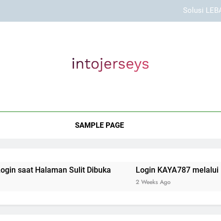
Solusi LEB
Login KAYA787 melalui Brows
KAYA787 Login dengan Dukungan
Panduan EDWINSLOT Lo
o Jerseys
Solusi LEB
ersey Olahraga Berkualitas Dan Merchandise Favorit Anda Di I
Login KAYA787 melalui Brows
SAMPLE PAGE
KAYA787 Login dengan Dukungan
alaman Sulit Dibuka
Login KAYA787 melalui Browser Ter
2 Weeks Ago