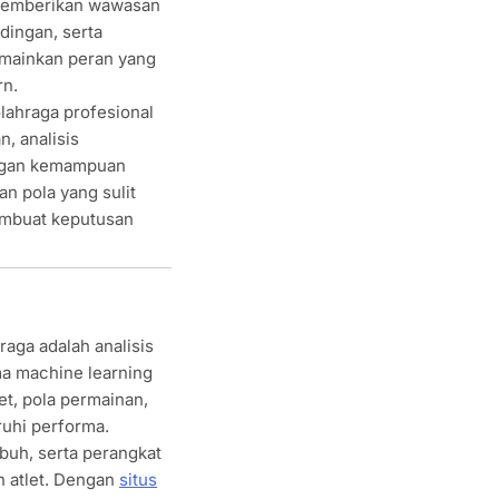
 memberikan wawasan
dingan, serta
emainkan peran yang
rn.
lahraga profesional
, analisis
ngan kemampuan
 pola yang sulit
membuat keputusan
hraga adalah analisis
ma machine learning
et, pola permainan,
ruhi performa.
buh, serta perangkat
 atlet. Dengan
situs