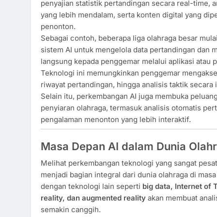
penyajian statistik pertandingan secara real-time, 
yang lebih mendalam, serta konten digital yang dipe
penonton.
Sebagai contoh, beberapa liga olahraga besar mul
sistem AI untuk mengelola data pertandingan dan 
langsung kepada penggemar melalui aplikasi atau pl
Teknologi ini memungkinkan penggemar mengakses 
riwayat pertandingan, hingga analisis taktik secara 
Selain itu, perkembangan AI juga membuka peluan
penyiaran olahraga, termasuk analisis otomatis pe
pengalaman menonton yang lebih interaktif.
Masa Depan AI dalam Dunia Olah
Melihat perkembangan teknologi yang sangat pesat,
menjadi bagian integral dari dunia olahraga di masa
dengan teknologi lain seperti
big data, Internet of 
reality, dan augmented reality
akan membuat analis
semakin canggih.