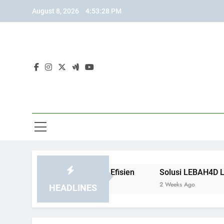
Skip
August 8, 2026
4:53:29 PM
to
content
Int
Dapatkan J
ses Masuk Lebih Efisien
Solusi LEBAH4D Login saat H
2 Weeks Ago
HEADLINES