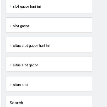
slot gacor hari ini
slot gacor
situs slot gacor hari ini
situs slot gacor
situs slot
Search