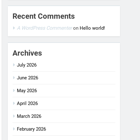
Recent Comments
A WordPress Commenter
on
Hello world!
Archives
July 2026
June 2026
May 2026
April 2026
March 2026
February 2026