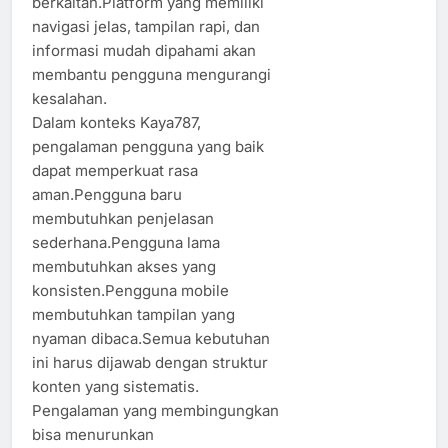
berkaitan.Platform yang memiliki
navigasi jelas, tampilan rapi, dan
informasi mudah dipahami akan
membantu pengguna mengurangi
kesalahan.
Dalam konteks Kaya787,
pengalaman pengguna yang baik
dapat memperkuat rasa
aman.Pengguna baru
membutuhkan penjelasan
sederhana.Pengguna lama
membutuhkan akses yang
konsisten.Pengguna mobile
membutuhkan tampilan yang
nyaman dibaca.Semua kebutuhan
ini harus dijawab dengan struktur
konten yang sistematis.
Pengalaman yang membingungkan
bisa menurunkan