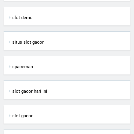
slot demo
situs slot gacor
spaceman
slot gacor hari ini
slot gacor