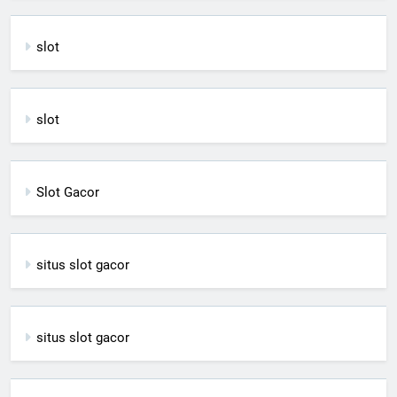
slot
slot
Slot Gacor
situs slot gacor
situs slot gacor