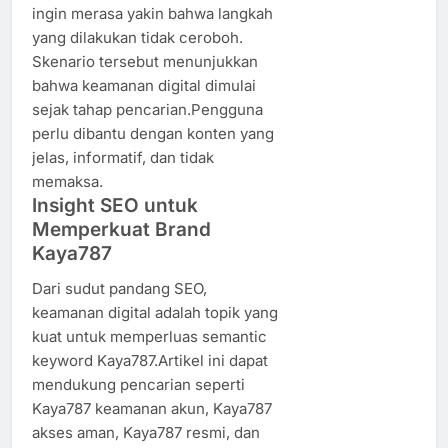
ingin merasa yakin bahwa langkah
yang dilakukan tidak ceroboh.
Skenario tersebut menunjukkan
bahwa keamanan digital dimulai
sejak tahap pencarian.Pengguna
perlu dibantu dengan konten yang
jelas, informatif, dan tidak
memaksa.
Insight SEO untuk
Memperkuat Brand
Kaya787
Dari sudut pandang SEO,
keamanan digital adalah topik yang
kuat untuk memperluas semantic
keyword Kaya787.Artikel ini dapat
mendukung pencarian seperti
Kaya787 keamanan akun, Kaya787
akses aman, Kaya787 resmi, dan