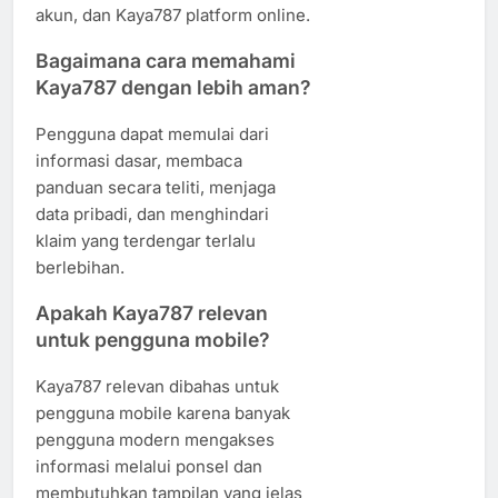
akun, dan Kaya787 platform online.
Bagaimana cara memahami
Kaya787 dengan lebih aman?
Pengguna dapat memulai dari
informasi dasar, membaca
panduan secara teliti, menjaga
data pribadi, dan menghindari
klaim yang terdengar terlalu
berlebihan.
Apakah Kaya787 relevan
untuk pengguna mobile?
Kaya787 relevan dibahas untuk
pengguna mobile karena banyak
pengguna modern mengakses
informasi melalui ponsel dan
membutuhkan tampilan yang jelas