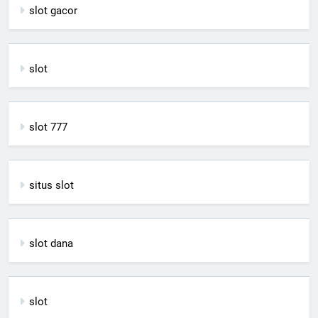
slot gacor
slot
slot 777
situs slot
slot dana
slot