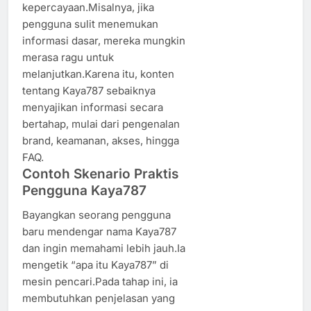
kepercayaan.Misalnya, jika
pengguna sulit menemukan
informasi dasar, mereka mungkin
merasa ragu untuk
melanjutkan.Karena itu, konten
tentang Kaya787 sebaiknya
menyajikan informasi secara
bertahap, mulai dari pengenalan
brand, keamanan, akses, hingga
FAQ.
Contoh Skenario Praktis
Pengguna Kaya787
Bayangkan seorang pengguna
baru mendengar nama Kaya787
dan ingin memahami lebih jauh.Ia
mengetik “apa itu Kaya787” di
mesin pencari.Pada tahap ini, ia
membutuhkan penjelasan yang