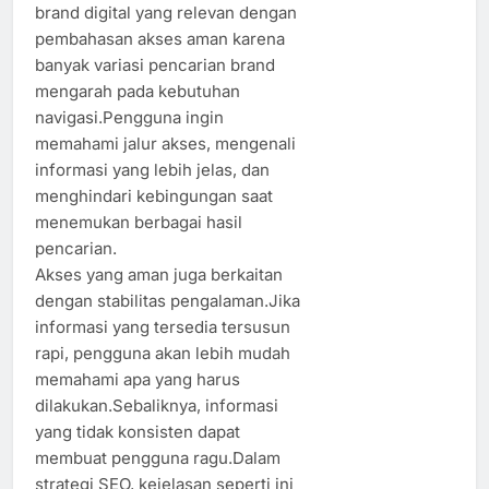
brand digital yang relevan dengan
pembahasan akses aman karena
banyak variasi pencarian brand
mengarah pada kebutuhan
navigasi.Pengguna ingin
memahami jalur akses, mengenali
informasi yang lebih jelas, dan
menghindari kebingungan saat
menemukan berbagai hasil
pencarian.
Akses yang aman juga berkaitan
dengan stabilitas pengalaman.Jika
informasi yang tersedia tersusun
rapi, pengguna akan lebih mudah
memahami apa yang harus
dilakukan.Sebaliknya, informasi
yang tidak konsisten dapat
membuat pengguna ragu.Dalam
strategi SEO, kejelasan seperti ini