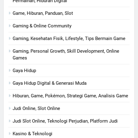
Permainan, Hiburan Digital
Game, Hiburan, Panduan, Slot
Gaming & Online Community
Gaming, Kesehatan Fisik, Lifestyle, Tips Bermain Game
Gaming, Personal Growth, Skill Development, Online
Games
Gaya Hidup
Gaya Hidup Digital & Generasi Muda
Hiburan, Game, Pokémon, Strategi Game, Analisis Game
Judi Online, Slot Online
Judi Slot Online, Teknologi Perjudian, Platform Judi
Kasino & Teknologi