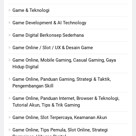
Game & Teknologi
Game Development & AI Technology
Game Digital Berkonsep Sederhana
Game Online / Slot / UX & Desain Game
Game Online, Mobile Gaming, Casual Gaming, Gaya
Hidup Digital
Game Online, Panduan Gaming, Strategi & Taktik,
Pengembangan Skill
Game Online, Panduan Internet, Browser & Teknologi,
Tutorial Akun, Tips & Trik Gaming
Game Online, Slot Terpercaya, Keamanan Akun
Game Online, Tips Pemula, Slot Online, Strategi