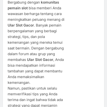
Bergabung dengan
komunitas
pemain slot
bisa memberi Anda
wawasan berharga tentang cara
meningkatkan peluang menang di
Ular Slot Gacor
. Banyak pemain
berpengalaman yang berbagi
strategi, tips, dan pola
kemenangan yang mereka temui
saat bermain. Dengan bergabung
dalam forum atau grup yang
membahas
Ular Slot Gacor
, Anda
bisa mendapatkan informasi
tambahan yang dapat membantu
Anda memaksimalkan
kemenangan.
Namun, pastikan untuk selalu
memverifikasi tips yang Anda
terima dan ingat bahwa tidak ada
strategi yang dapat menjamin