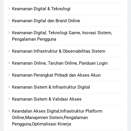
Keamanan Digital & Teknologi
Keamanan Digital dan Brand Online
Keamanan Digital, Teknologi Game, Inovasi Sistem,
Pengalaman Pengguna
Keamanan Infrastruktur & Observabilitas Sistem
Keamanan Online, Taruhan Online, Panduan Login
Keamanan Perangkat Pribadi dan Akses Akun
Keamanan Sistem & Infrastruktur Digital
Keamanan Sistem & Validasi Akses
Keandalan Akses Digital,Infrastruktur Platform
Online,Manajemen Sistem,Pengalaman
Pengguna,Optimalisasi Kinerja