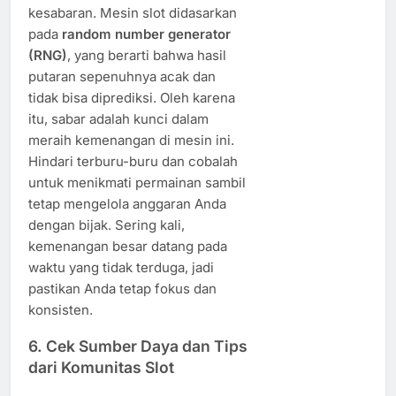
kesabaran. Mesin slot didasarkan
pada
random number generator
(RNG)
, yang berarti bahwa hasil
putaran sepenuhnya acak dan
tidak bisa diprediksi. Oleh karena
itu, sabar adalah kunci dalam
meraih kemenangan di mesin ini.
Hindari terburu-buru dan cobalah
untuk menikmati permainan sambil
tetap mengelola anggaran Anda
dengan bijak. Sering kali,
kemenangan besar datang pada
waktu yang tidak terduga, jadi
pastikan Anda tetap fokus dan
konsisten.
6.
Cek Sumber Daya dan Tips
dari Komunitas Slot