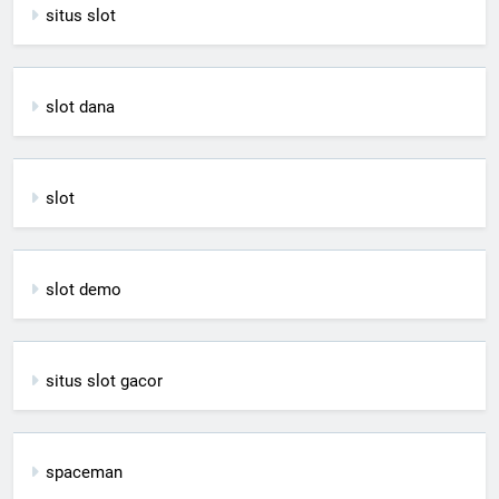
situs slot
slot dana
slot
slot demo
situs slot gacor
spaceman