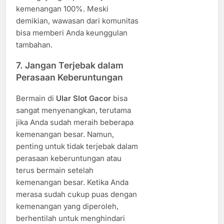
kemenangan 100%. Meski
demikian, wawasan dari komunitas
bisa memberi Anda keunggulan
tambahan.
7.
Jangan Terjebak dalam
Perasaan Keberuntungan
Bermain di
Ular Slot Gacor
bisa
sangat menyenangkan, terutama
jika Anda sudah meraih beberapa
kemenangan besar. Namun,
penting untuk tidak terjebak dalam
perasaan keberuntungan atau
terus bermain setelah
kemenangan besar. Ketika Anda
merasa sudah cukup puas dengan
kemenangan yang diperoleh,
berhentilah untuk menghindari