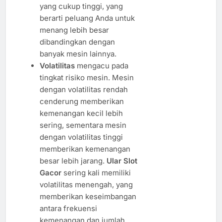
yang cukup tinggi, yang
berarti peluang Anda untuk
menang lebih besar
dibandingkan dengan
banyak mesin lainnya.
Volatilitas
mengacu pada
tingkat risiko mesin. Mesin
dengan volatilitas rendah
cenderung memberikan
kemenangan kecil lebih
sering, sementara mesin
dengan volatilitas tinggi
memberikan kemenangan
besar lebih jarang.
Ular Slot
Gacor
sering kali memiliki
volatilitas menengah, yang
memberikan keseimbangan
antara frekuensi
kemenangan dan jumlah