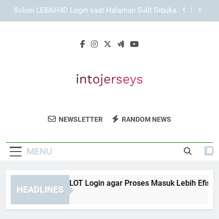
Skip
Login KAYA787 melalui Browser Terbaru untuk
to
Akses Lebih Optimal
content
KAYA787 Login dengan Dukungan Akses untuk
Sistem Operasi Berbeda
Panduan EDWINSLOT Login agar Proses Masuk
Lebih Efisien
Solusi LEBAH4D Login saat Halaman Sulit Dibuka
Login KAYA787 melalui Browser Terbaru untuk
Akses Lebih Optimal
Into Jerseys
Dapatkan Jersey Olahraga Berkualitas Dan
KAYA787 Login dengan Dukungan Akses untuk
NEWSLETTER
RANDOM NEWS
Sistem Operasi Berbeda
Merchandise Favorit Anda Di Into Jerseys.
MENU
anduan EDWINSLOT Login agar Proses Masuk Lebih Efisien
HEADLINES
Weeks Ago