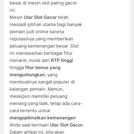
besar di mesin slot paling gacor
ini.
Mesin
Ular Slot Gacor
telah
menjadi pilihan utama bagi banyak
pemain judi online karena
reputasinya yang memberikan
peluang kemenangan besar. Slot
ini menawarkan berbagai fitur
menarik, mulai dari
RTP tinggi
hingga
fitur bonus yang
menguntungkan
, yang
membuatnya sangat populer di
kalangan pemain. Namun,
meskipun memiliki peluang
menang yang baik, tetap ada cara-
cara tertentu untuk
mengoptimalkan kemenangan
Anda saat bermain
Ular Slot Gacor
.
Dalam artikel ini, kita akan