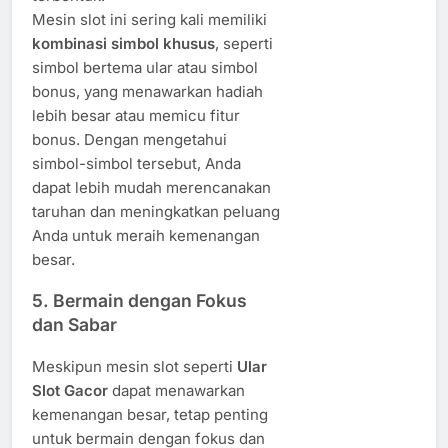
Mesin slot ini sering kali memiliki
kombinasi simbol khusus
, seperti
simbol bertema ular atau simbol
bonus, yang menawarkan hadiah
lebih besar atau memicu fitur
bonus. Dengan mengetahui
simbol-simbol tersebut, Anda
dapat lebih mudah merencanakan
taruhan dan meningkatkan peluang
Anda untuk meraih kemenangan
besar.
5.
Bermain dengan Fokus
dan Sabar
Meskipun mesin slot seperti
Ular
Slot Gacor
dapat menawarkan
kemenangan besar, tetap penting
untuk bermain dengan fokus dan