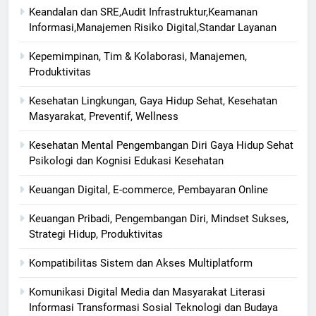
Keandalan dan SRE,Audit Infrastruktur,Keamanan
Informasi,Manajemen Risiko Digital,Standar Layanan
Kepemimpinan, Tim & Kolaborasi, Manajemen,
Produktivitas
Kesehatan Lingkungan, Gaya Hidup Sehat, Kesehatan
Masyarakat, Preventif, Wellness
Kesehatan Mental Pengembangan Diri Gaya Hidup Sehat
Psikologi dan Kognisi Edukasi Kesehatan
Keuangan Digital, E-commerce, Pembayaran Online
Keuangan Pribadi, Pengembangan Diri, Mindset Sukses,
Strategi Hidup, Produktivitas
Kompatibilitas Sistem dan Akses Multiplatform
Komunikasi Digital Media dan Masyarakat Literasi
Informasi Transformasi Sosial Teknologi dan Budaya