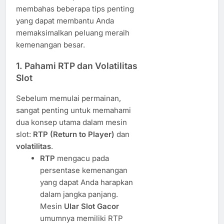
membahas beberapa tips penting
yang dapat membantu Anda
memaksimalkan peluang meraih
kemenangan besar.
1.
Pahami RTP dan Volatilitas
Slot
Sebelum memulai permainan,
sangat penting untuk memahami
dua konsep utama dalam mesin
slot:
RTP (Return to Player)
dan
volatilitas
.
RTP
mengacu pada
persentase kemenangan
yang dapat Anda harapkan
dalam jangka panjang.
Mesin
Ular Slot Gacor
umumnya memiliki RTP