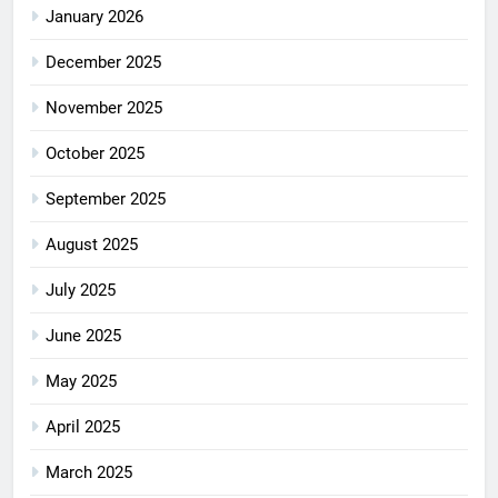
January 2026
December 2025
November 2025
October 2025
September 2025
August 2025
July 2025
June 2025
May 2025
April 2025
March 2025