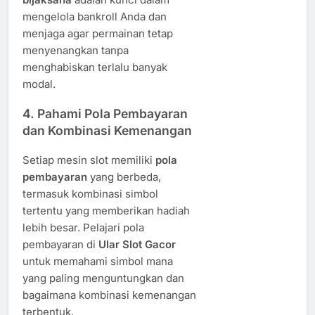
mengelola bankroll Anda dan
menjaga agar permainan tetap
menyenangkan tanpa
menghabiskan terlalu banyak
modal.
4.
Pahami Pola Pembayaran
dan Kombinasi Kemenangan
Setiap mesin slot memiliki
pola
pembayaran
yang berbeda,
termasuk kombinasi simbol
tertentu yang memberikan hadiah
lebih besar. Pelajari pola
pembayaran di
Ular Slot Gacor
untuk memahami simbol mana
yang paling menguntungkan dan
bagaimana kombinasi kemenangan
terbentuk.