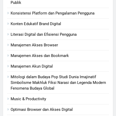
Publik
Konsistensi Platform dan Pengalaman Pengguna
Konten Edukatif Brand Digital
Literasi Digital dan Efisiensi Pengguna
Manajemen Akses Browser
Manajemen Akses dan Bookmark
Manajemen Akun Digital
Mitologi dalam Budaya Pop Studi Dunia Imajinatif
Simbolisme Makhluk Fiksi Narasi dan Legenda Modern
Fenomena Budaya Global
Music & Productivity
Optimasi Browser dan Akses Digital