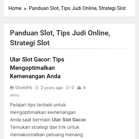
Home
Panduan Slot, Tips Judi Online, Strategi Slot
Panduan Slot, Tips Judi Online,
Strategi Slot
Ular Slot Gacor: Tips
Mengoptimalkan
Kemenangan Anda
06efd9b
2 years ago
0
8
mins
Pelajari tips terbaik untuk
mengoptimalkan kemenangan
Anda saat bermain
Ular Slot Gacor
.
Temukan strategi dan trik untuk
memaksimalkan peluang menang