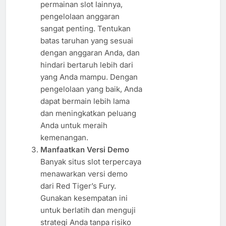
permainan slot lainnya,
pengelolaan anggaran
sangat penting. Tentukan
batas taruhan yang sesuai
dengan anggaran Anda, dan
hindari bertaruh lebih dari
yang Anda mampu. Dengan
pengelolaan yang baik, Anda
dapat bermain lebih lama
dan meningkatkan peluang
Anda untuk meraih
kemenangan.
Manfaatkan Versi Demo
Banyak situs slot terpercaya
menawarkan versi demo
dari Red Tiger’s Fury.
Gunakan kesempatan ini
untuk berlatih dan menguji
strategi Anda tanpa risiko