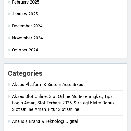
February 2025
January 2025
December 2024
November 2024
October 2024
Categories
Akses Platform & Sistem Autentikasi
Akses Slot Online, Slot Online Multi-Perangkat, Tips
Login Aman, Slot Terbaru 2026, Strategi Klaim Bonus,
Slot Online Aman, Fitur Slot Online
Analisis Brand & Teknologi Digital