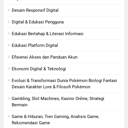
Desain Responsif Digital
Digital & Edukasi Pengguna
Edukasi Bertahap & Literasi Informasi
Edukasi Platform Digital
Efisiensi Akses dan Panduan Akun
Ekonomi Digital & Teknologi
Evolusi & Transformasi Dunia Pokémon Biologi Fantasi
Desain Karakter Lore & Filosofi Pokémon
Gambling, Slot Machines, Kasino Online, Strategi
Bermain
Game & Hiburan, Tren Gaming, Analisis Game,
Rekomendasi Game