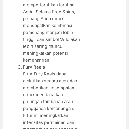
mempertaruhkan taruhan
Anda. Selama Free Spins,
peluang Anda untuk
mendapatkan kombinasi
pemenang menjadi lebih
tinggi, dan simbol Wild akan
lebih sering muncul,
meningkatkan potensi
kemenangan.
Fury Reels
Fitur Fury Reels dapat
diaktifkan secara acak dan
memberikan kesempatan
untuk mendapatkan
gulungan tambahan atau
pengganda kemenangan.
Fitur ini meningkatkan
intensitas permainan dan