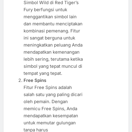
Simbol Wild di Red Tiger’s
Fury berfungsi untuk
menggantikan simbol lain
dan membantu menciptakan
kombinasi pemenang. Fitur
ini sangat berguna untuk
meningkatkan peluang Anda
mendapatkan kemenangan
lebih sering, terutama ketika
simbol yang tepat muncul di
tempat yang tepat.
Free Spins
Fitur Free Spins adalah
salah satu yang paling dicari
oleh pemain. Dengan
memicu Free Spins, Anda
mendapatkan kesempatan
untuk memutar gulungan
tanpa harus