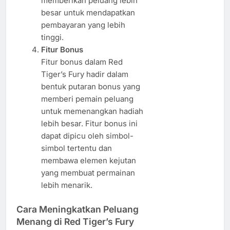
memberikan peluang lebih
besar untuk mendapatkan
pembayaran yang lebih
tinggi.
Fitur Bonus
Fitur bonus dalam Red
Tiger’s Fury hadir dalam
bentuk putaran bonus yang
memberi pemain peluang
untuk memenangkan hadiah
lebih besar. Fitur bonus ini
dapat dipicu oleh simbol-
simbol tertentu dan
membawa elemen kejutan
yang membuat permainan
lebih menarik.
Cara Meningkatkan Peluang
Menang di Red Tiger’s Fury