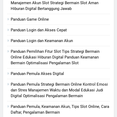
Manajemen Akun Slot Strategi Bermain Slot Aman
Hiburan Digital Bertanggung Jawab
Panduan Game Online
Panduan Login dan Akses Cepat
Panduan Login dan Keamanan Akun
Panduan Pemilihan Fitur Slot Tips Strategi Bermain
Online Edukasi Hiburan Digital Panduan Keamanan
Bermain Optimalisasi Pengalaman Slot
Panduan Pemula Akses Digital
Panduan Pemula Strategi Bermain Online Kontrol Emosi
dan Stres Manajemen Waktu dan Modal Edukasi Judi
Digital Optimalisasi Pengalaman Bermain
Panduan Pemula, Keamanan Akun, Tips Slot Online, Cara
Daftar, Pengalaman Bermain