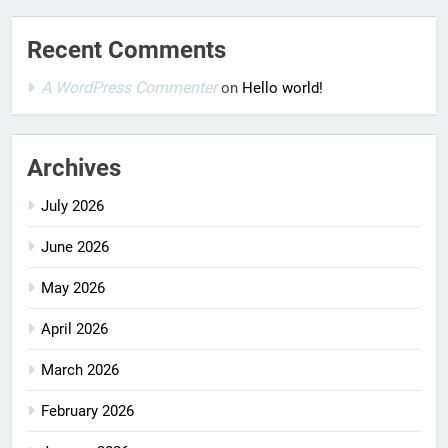
Recent Comments
A WordPress Commenter
on
Hello world!
Archives
July 2026
June 2026
May 2026
April 2026
March 2026
February 2026