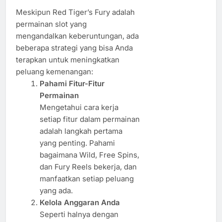
Meskipun Red Tiger’s Fury adalah
permainan slot yang
mengandalkan keberuntungan, ada
beberapa strategi yang bisa Anda
terapkan untuk meningkatkan
peluang kemenangan:
Pahami Fitur-Fitur
Permainan
Mengetahui cara kerja
setiap fitur dalam permainan
adalah langkah pertama
yang penting. Pahami
bagaimana Wild, Free Spins,
dan Fury Reels bekerja, dan
manfaatkan setiap peluang
yang ada.
Kelola Anggaran Anda
Seperti halnya dengan