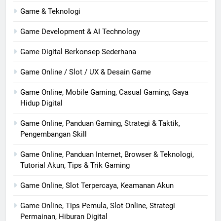
Game & Teknologi
Game Development & AI Technology
Game Digital Berkonsep Sederhana
Game Online / Slot / UX & Desain Game
Game Online, Mobile Gaming, Casual Gaming, Gaya
Hidup Digital
Game Online, Panduan Gaming, Strategi & Taktik,
Pengembangan Skill
Game Online, Panduan Internet, Browser & Teknologi,
Tutorial Akun, Tips & Trik Gaming
Game Online, Slot Terpercaya, Keamanan Akun
Game Online, Tips Pemula, Slot Online, Strategi
Permainan, Hiburan Digital