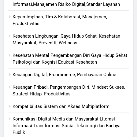
Informasi,Manajemen Risiko Digital,Standar Layanan
Kepemimpinan, Tim & Kolaborasi, Manajemen,
Produktivitas
Kesehatan Lingkungan, Gaya Hidup Sehat, Kesehatan
Masyarakat, Preventif, Wellness
Kesehatan Mental Pengembangan Diri Gaya Hidup Sehat
Psikologi dan Kognisi Edukasi Kesehatan
Keuangan Digital, E-commerce, Pembayaran Online
Keuangan Pribadi, Pengembangan Diri, Mindset Sukses,
Strategi Hidup, Produktivitas
Kompatibilitas Sistem dan Akses Multiplatform
Komunikasi Digital Media dan Masyarakat Literasi
Informasi Transformasi Sosial Teknologi dan Budaya
Publik