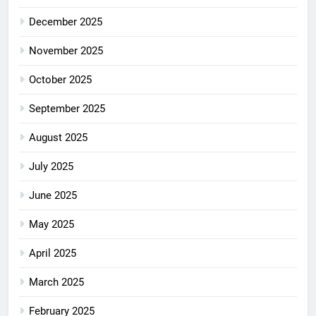
December 2025
November 2025
October 2025
September 2025
August 2025
July 2025
June 2025
May 2025
April 2025
March 2025
February 2025