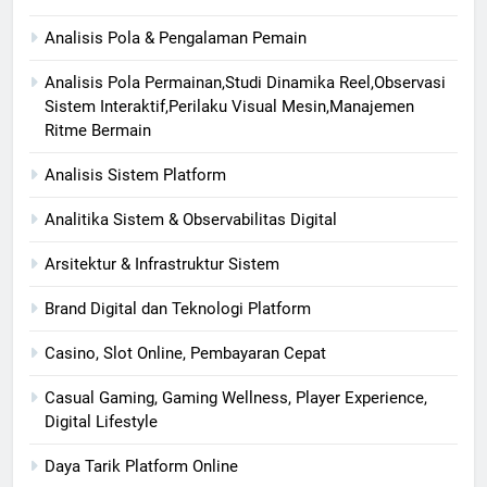
Analisis Pola & Pengalaman Pemain
Analisis Pola Permainan,Studi Dinamika Reel,Observasi
Sistem Interaktif,Perilaku Visual Mesin,Manajemen
Ritme Bermain
Analisis Sistem Platform
Analitika Sistem & Observabilitas Digital
Arsitektur & Infrastruktur Sistem
Brand Digital dan Teknologi Platform
Casino, Slot Online, Pembayaran Cepat
Casual Gaming, Gaming Wellness, Player Experience,
Digital Lifestyle
Daya Tarik Platform Online