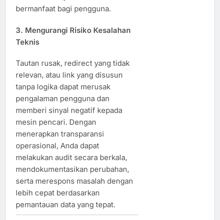
bermanfaat bagi pengguna.
3. Mengurangi Risiko Kesalahan
Teknis
Tautan rusak, redirect yang tidak
relevan, atau link yang disusun
tanpa logika dapat merusak
pengalaman pengguna dan
memberi sinyal negatif kepada
mesin pencari. Dengan
menerapkan transparansi
operasional, Anda dapat
melakukan audit secara berkala,
mendokumentasikan perubahan,
serta merespons masalah dengan
lebih cepat berdasarkan
pemantauan data yang tepat.