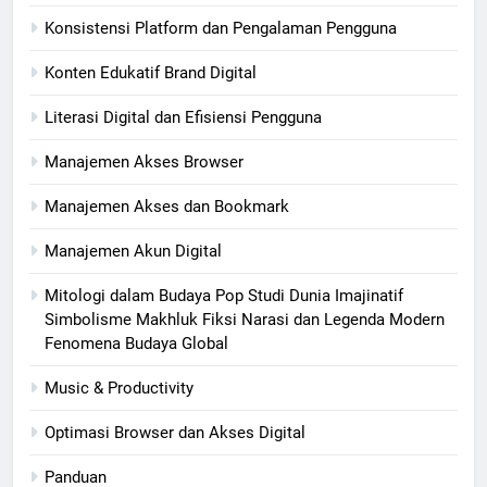
Konsistensi Platform dan Pengalaman Pengguna
Konten Edukatif Brand Digital
Literasi Digital dan Efisiensi Pengguna
Manajemen Akses Browser
Manajemen Akses dan Bookmark
Manajemen Akun Digital
Mitologi dalam Budaya Pop Studi Dunia Imajinatif
Simbolisme Makhluk Fiksi Narasi dan Legenda Modern
Fenomena Budaya Global
Music & Productivity
Optimasi Browser dan Akses Digital
Panduan