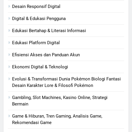
Desain Responsif Digital
Digital & Edukasi Pengguna
Edukasi Bertahap & Literasi Informasi
Edukasi Platform Digital
Efisiensi Akses dan Panduan Akun
Ekonomi Digital & Teknologi
Evolusi & Transformasi Dunia Pokémon Biologi Fantasi
Desain Karakter Lore & Filosofi Pokémon
Gambling, Slot Machines, Kasino Online, Strategi
Bermain
Game & Hiburan, Tren Gaming, Analisis Game,
Rekomendasi Game