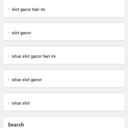
slot gacor hari ini
slot gacor
situs slot gacor hari ini
situs slot gacor
situs slot
Search