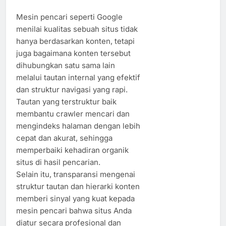
Mesin pencari seperti Google
menilai kualitas sebuah situs tidak
hanya berdasarkan konten, tetapi
juga bagaimana konten tersebut
dihubungkan satu sama lain
melalui tautan internal yang efektif
dan struktur navigasi yang rapi.
Tautan yang terstruktur baik
membantu crawler mencari dan
mengindeks halaman dengan lebih
cepat dan akurat, sehingga
memperbaiki kehadiran organik
situs di hasil pencarian.
Selain itu, transparansi mengenai
struktur tautan dan hierarki konten
memberi sinyal yang kuat kepada
mesin pencari bahwa situs Anda
diatur secara profesional dan