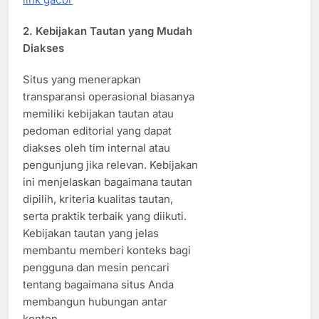
2. Kebijakan Tautan yang Mudah
Diakses
Situs yang menerapkan
transparansi operasional biasanya
memiliki kebijakan tautan atau
pedoman editorial yang dapat
diakses oleh tim internal atau
pengunjung jika relevan. Kebijakan
ini menjelaskan bagaimana tautan
dipilih, kriteria kualitas tautan,
serta praktik terbaik yang diikuti.
Kebijakan tautan yang jelas
membantu memberi konteks bagi
pengguna dan mesin pencari
tentang bagaimana situs Anda
membangun hubungan antar
konten.