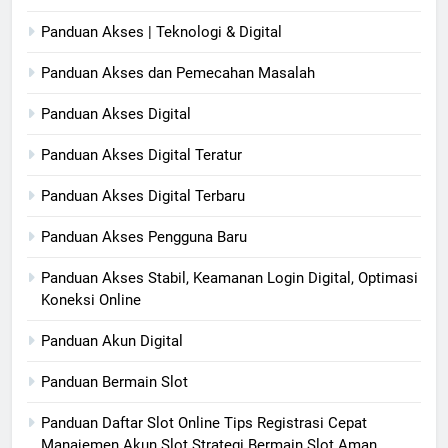
Panduan Akses | Teknologi & Digital
Panduan Akses dan Pemecahan Masalah
Panduan Akses Digital
Panduan Akses Digital Teratur
Panduan Akses Digital Terbaru
Panduan Akses Pengguna Baru
Panduan Akses Stabil, Keamanan Login Digital, Optimasi
Koneksi Online
Panduan Akun Digital
Panduan Bermain Slot
Panduan Daftar Slot Online Tips Registrasi Cepat
Manajemen Akun Slot Strategi Bermain Slot Aman