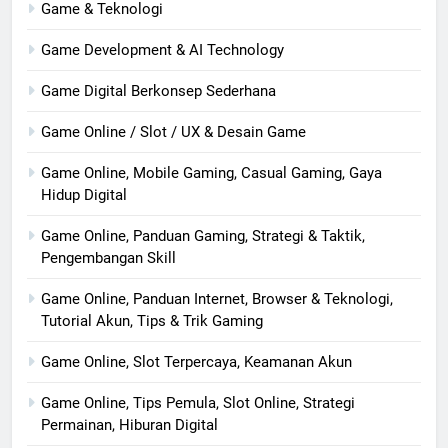
Game & Teknologi
Game Development & AI Technology
Game Digital Berkonsep Sederhana
Game Online / Slot / UX & Desain Game
Game Online, Mobile Gaming, Casual Gaming, Gaya
Hidup Digital
Game Online, Panduan Gaming, Strategi & Taktik,
Pengembangan Skill
Game Online, Panduan Internet, Browser & Teknologi,
Tutorial Akun, Tips & Trik Gaming
Game Online, Slot Terpercaya, Keamanan Akun
Game Online, Tips Pemula, Slot Online, Strategi
Permainan, Hiburan Digital