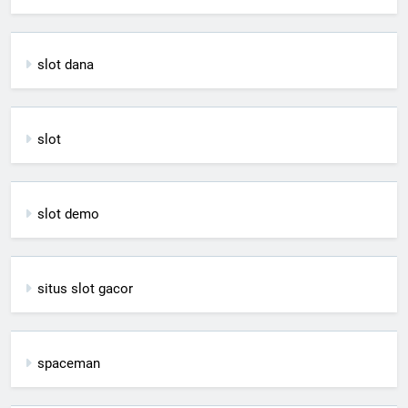
slot dana
slot
slot demo
situs slot gacor
spaceman