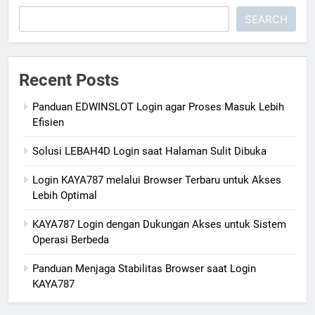
SEARCH
Recent Posts
Panduan EDWINSLOT Login agar Proses Masuk Lebih
Efisien
Solusi LEBAH4D Login saat Halaman Sulit Dibuka
Login KAYA787 melalui Browser Terbaru untuk Akses
Lebih Optimal
KAYA787 Login dengan Dukungan Akses untuk Sistem
Operasi Berbeda
Panduan Menjaga Stabilitas Browser saat Login
KAYA787