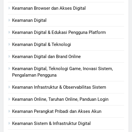
Keamanan Browser dan Akses Digital
Keamanan Digital
Keamanan Digital & Edukasi Pengguna Platform
Keamanan Digital & Teknologi
Keamanan Digital dan Brand Online
Keamanan Digital, Teknologi Game, Inovasi Sistem,
Pengalaman Pengguna
Keamanan Infrastruktur & Observabilitas Sistem
Keamanan Online, Taruhan Online, Panduan Login
Keamanan Perangkat Pribadi dan Akses Akun
Keamanan Sistem & Infrastruktur Digital