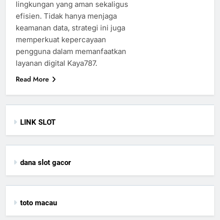
lingkungan yang aman sekaligus
efisien. Tidak hanya menjaga
keamanan data, strategi ini juga
memperkuat kepercayaan
pengguna dalam memanfaatkan
layanan digital Kaya787.
Read More
LINK SLOT
dana slot gacor
toto macau