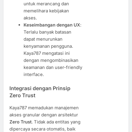
untuk merancang dan
memelihara kebijakan
akses.
Keseimbangan dengan UX
:
Terlalu banyak batasan
dapat menurunkan
kenyamanan pengguna.
Kaya787 mengatasi ini
dengan mengombinasikan
keamanan dan user-friendly
interface.
Integrasi dengan Prinsip
Zero Trust
Kaya787 memadukan manajemen
akses granular dengan arsitektur
Zero Trust
. Tidak ada entitas yang
dipercaya secara otomatis, baik