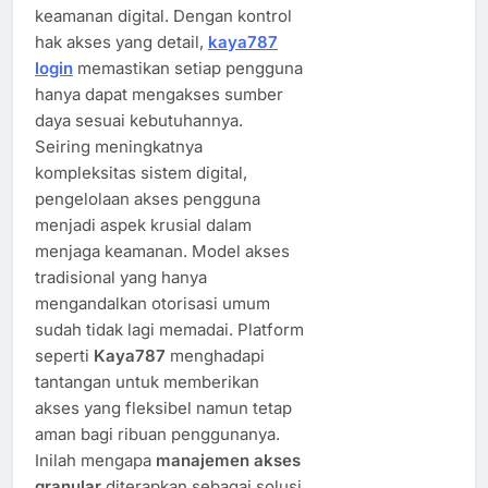
keamanan digital. Dengan kontrol
hak akses yang detail,
kaya787
login
memastikan setiap pengguna
hanya dapat mengakses sumber
daya sesuai kebutuhannya.
Seiring meningkatnya
kompleksitas sistem digital,
pengelolaan akses pengguna
menjadi aspek krusial dalam
menjaga keamanan. Model akses
tradisional yang hanya
mengandalkan otorisasi umum
sudah tidak lagi memadai. Platform
seperti
Kaya787
menghadapi
tantangan untuk memberikan
akses yang fleksibel namun tetap
aman bagi ribuan penggunanya.
Inilah mengapa
manajemen akses
granular
diterapkan sebagai solusi