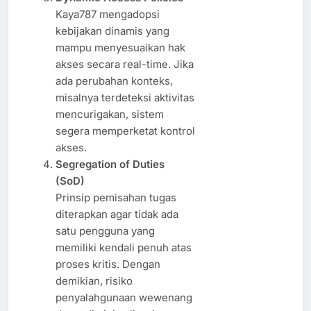
Kaya787 mengadopsi
kebijakan dinamis yang
mampu menyesuaikan hak
akses secara real-time. Jika
ada perubahan konteks,
misalnya terdeteksi aktivitas
mencurigakan, sistem
segera memperketat kontrol
akses.
Segregation of Duties
(SoD)
Prinsip pemisahan tugas
diterapkan agar tidak ada
satu pengguna yang
memiliki kendali penuh atas
proses kritis. Dengan
demikian, risiko
penyalahgunaan wewenang