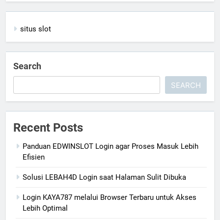
situs slot
Search
SEARCH
Recent Posts
Panduan EDWINSLOT Login agar Proses Masuk Lebih
Efisien
Solusi LEBAH4D Login saat Halaman Sulit Dibuka
Login KAYA787 melalui Browser Terbaru untuk Akses
Lebih Optimal