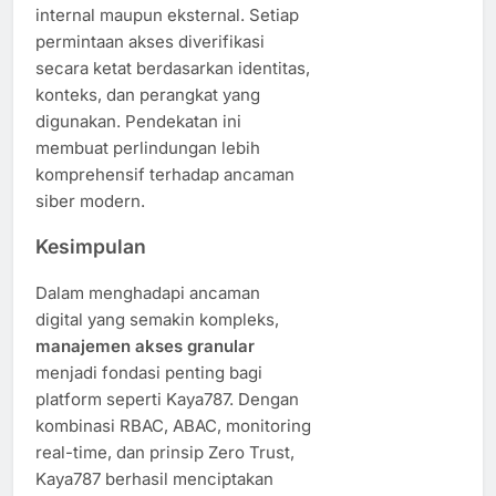
internal maupun eksternal. Setiap
permintaan akses diverifikasi
secara ketat berdasarkan identitas,
konteks, dan perangkat yang
digunakan. Pendekatan ini
membuat perlindungan lebih
komprehensif terhadap ancaman
siber modern.
Kesimpulan
Dalam menghadapi ancaman
digital yang semakin kompleks,
manajemen akses granular
menjadi fondasi penting bagi
platform seperti Kaya787. Dengan
kombinasi RBAC, ABAC, monitoring
real-time, dan prinsip Zero Trust,
Kaya787 berhasil menciptakan