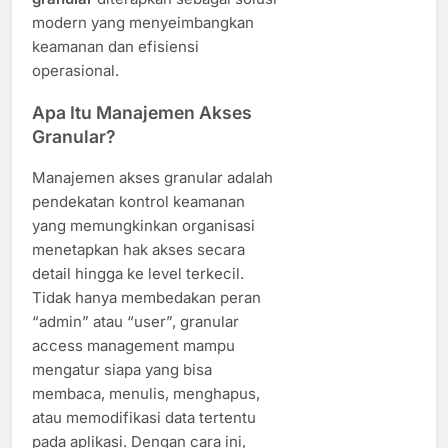
modern yang menyeimbangkan
keamanan dan efisiensi
operasional.
Apa Itu Manajemen Akses
Granular?
Manajemen akses granular adalah
pendekatan kontrol keamanan
yang memungkinkan organisasi
menetapkan hak akses secara
detail hingga ke level terkecil.
Tidak hanya membedakan peran
“admin” atau “user”, granular
access management mampu
mengatur siapa yang bisa
membaca, menulis, menghapus,
atau memodifikasi data tertentu
pada aplikasi. Dengan cara ini,