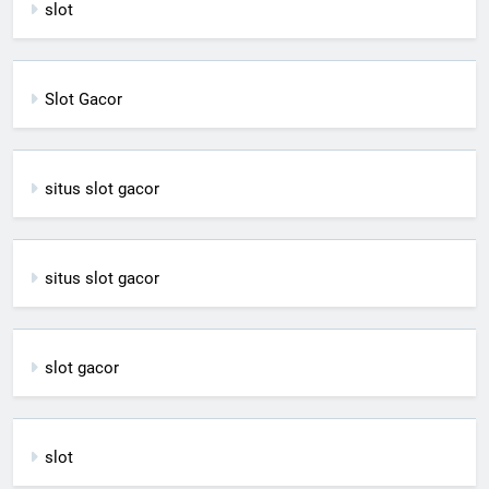
slot
Slot Gacor
situs slot gacor
situs slot gacor
slot gacor
slot