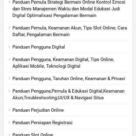
Panduan Pemula Strategi Bermain Online Kontrol Emosi
dan Stres Manajemen Waktu dan Modal Edukasi Judi
Digital Optimalisasi Pengalaman Bermain
Panduan Pemula, Keamanan Akun, Tips Slot Online, Cara
Daftar, Pengalaman Bermain
Panduan Pengguna Digital
Panduan Pengguna, Keamanan Digital, Tips Online,
Aplikasi Mobile, Teknologi Digital
Panduan Pengguna, Taruhan Online, Keamanan & Privasi
Panduan Pengguna,Pemula & Edukasi Digital,Keamanan
Akun,Troubleshooting,UI/UX & Navigasi Situs
Panduan Perjudian Online
Panduan Persiapan Registrasi
Panduan Slot Online