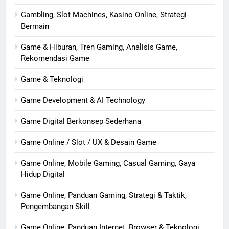
Gambling, Slot Machines, Kasino Online, Strategi
Bermain
Game & Hiburan, Tren Gaming, Analisis Game,
Rekomendasi Game
Game & Teknologi
Game Development & AI Technology
Game Digital Berkonsep Sederhana
Game Online / Slot / UX & Desain Game
Game Online, Mobile Gaming, Casual Gaming, Gaya
Hidup Digital
Game Online, Panduan Gaming, Strategi & Taktik,
Pengembangan Skill
Game Online, Panduan Internet, Browser & Teknologi,