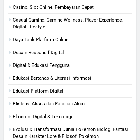
Casino, Slot Online, Pembayaran Cepat
Casual Gaming, Gaming Wellness, Player Experience,
Digital Lifestyle
Daya Tarik Platform Online
Desain Responsif Digital
Digital & Edukasi Pengguna
Edukasi Bertahap & Literasi Informasi
Edukasi Platform Digital
Efisiensi Akses dan Panduan Akun
Ekonomi Digital & Teknologi
Evolusi & Transformasi Dunia Pokémon Biologi Fantasi
Desain Karakter Lore & Filosofi Pokémon