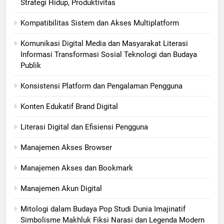
Strategi Hidup, Produktivitas
Kompatibilitas Sistem dan Akses Multiplatform
Komunikasi Digital Media dan Masyarakat Literasi
Informasi Transformasi Sosial Teknologi dan Budaya
Publik
Konsistensi Platform dan Pengalaman Pengguna
Konten Edukatif Brand Digital
Literasi Digital dan Efisiensi Pengguna
Manajemen Akses Browser
Manajemen Akses dan Bookmark
Manajemen Akun Digital
Mitologi dalam Budaya Pop Studi Dunia Imajinatif
Simbolisme Makhluk Fiksi Narasi dan Legenda Modern