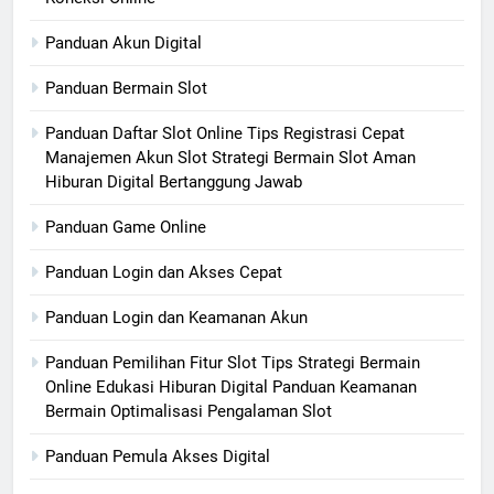
Panduan Akun Digital
Panduan Bermain Slot
Panduan Daftar Slot Online Tips Registrasi Cepat
Manajemen Akun Slot Strategi Bermain Slot Aman
Hiburan Digital Bertanggung Jawab
Panduan Game Online
Panduan Login dan Akses Cepat
Panduan Login dan Keamanan Akun
Panduan Pemilihan Fitur Slot Tips Strategi Bermain
Online Edukasi Hiburan Digital Panduan Keamanan
Bermain Optimalisasi Pengalaman Slot
Panduan Pemula Akses Digital