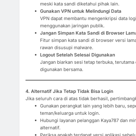
meski kata sandi diketahui pihak lain.
Gunakan VPN untuk Melindungi Data
VPN dapat membantu mengenkripsi data logi
menggunakan jaringan publik.
Jangan Simpan Kata Sandi di Browser Lam
Fitur simpan kata sandi di browser versi lam
rawan disusupi malware.
Logout Setelah Selesai Digunakan
Jangan biarkan sesi tetap terbuka, terutama
digunakan bersama.
4. Alternatif Jika Tetap Tidak Bisa Login
Jika seluruh cara di atas tidak berhasil, pertimbang
Gunakan perangkat lain yang lebih baru, sep
teman/keluarga untuk login.
Hubungi layanan pelanggan Kaya787 dan mint
alternatif.
Periksa apakah terdapat versi aplikasi sebe