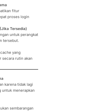
Lama
tikan fitur
epat proses login
(Jika Tersedia)
ngan untuk perangkat
n tersebut.
 cache yang
 secara rutin akan
ma
 karena tidak lagi
ng untuk menerapkan
lakukan sembarangan