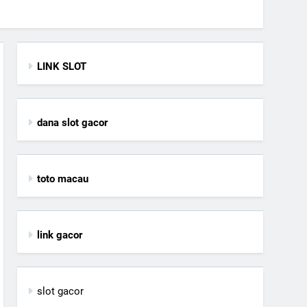
LINK SLOT
dana slot gacor
toto macau
link gacor
slot gacor