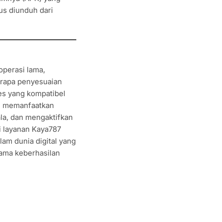
us diunduh dari
perasi lama,
erapa penyesuaian
es yang kompatibel
n memanfaatkan
la, dan mengaktifkan
i layanan Kaya787
lam dunia digital yang
tama keberhasilan