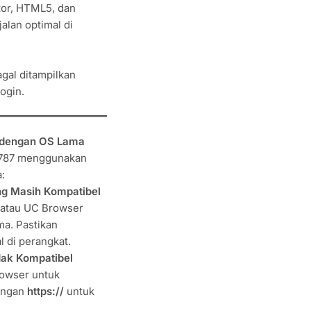
ktor, HTML5, dan
jalan optimal di
agal ditampilkan
ogin.
t dengan OS Lama
ya787 menggunakan
:
ng Masih Kompatibel
, atau UC Browser
ma. Pastikan
l di perangkat.
idak Kompatibel
browser untuk
dengan
https://
untuk