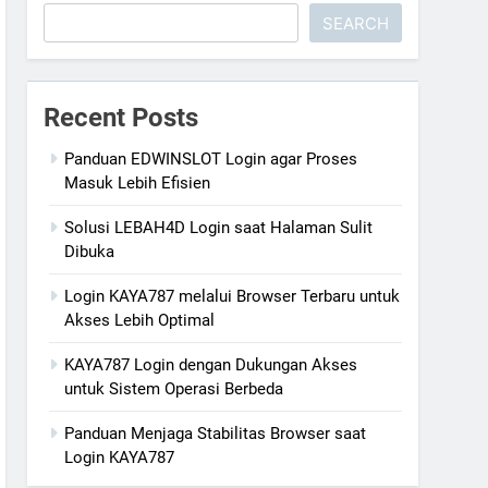
SEARCH
Recent Posts
Panduan EDWINSLOT Login agar Proses
Masuk Lebih Efisien
Solusi LEBAH4D Login saat Halaman Sulit
Dibuka
Login KAYA787 melalui Browser Terbaru untuk
Akses Lebih Optimal
KAYA787 Login dengan Dukungan Akses
untuk Sistem Operasi Berbeda
Panduan Menjaga Stabilitas Browser saat
Login KAYA787