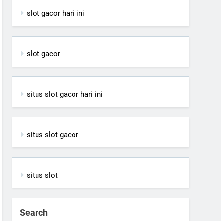
slot gacor hari ini
slot gacor
situs slot gacor hari ini
situs slot gacor
situs slot
Search