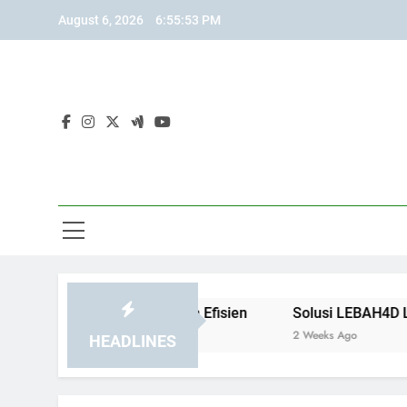
Skip
August 6, 2026
6:55:54 PM
to
content
Int
Dapatkan J
ses Masuk Lebih Efisien
Solusi LEBAH4D Login saat H
2 Weeks Ago
HEADLINES