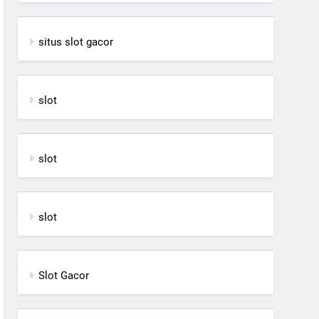
situs slot gacor
slot
slot
slot
Slot Gacor