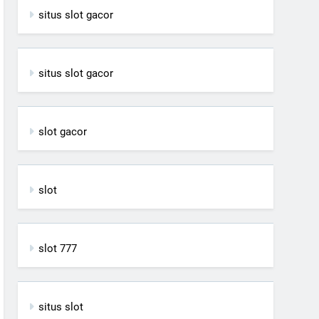
situs slot gacor
situs slot gacor
slot gacor
slot
slot 777
situs slot