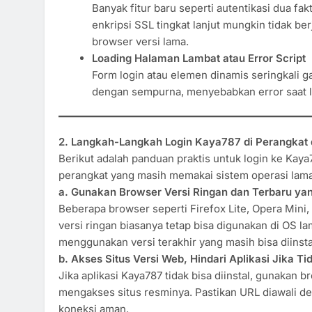
Banyak fitur baru seperti autentikasi dua fa
enkripsi SSL tingkat lanjut mungkin tidak ber
browser versi lama.
Loading Halaman Lambat atau Error Script
Form login atau elemen dinamis seringkali g
dengan sempurna, menyebabkan error saat l
2. Langkah-Langkah Login Kaya787 di Perangka
Berikut adalah panduan praktis untuk login ke Ka
perangkat yang masih memakai sistem operasi lama
a. Gunakan Browser Versi Ringan dan Terbaru ya
Beberapa browser seperti Firefox Lite, Opera Mini
versi ringan biasanya tetap bisa digunakan di OS la
menggunakan versi terakhir yang masih bisa diinsta
b. Akses Situs Versi Web, Hindari Aplikasi Jika T
Jika aplikasi Kaya787 tidak bisa diinstal, gunakan 
mengakses situs resminya. Pastikan URL diawali 
koneksi aman.