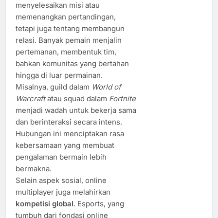
menyelesaikan misi atau
memenangkan pertandingan,
tetapi juga tentang membangun
relasi. Banyak pemain menjalin
pertemanan, membentuk tim,
bahkan komunitas yang bertahan
hingga di luar permainan.
Misalnya, guild dalam
World of
Warcraft
atau squad dalam
Fortnite
menjadi wadah untuk bekerja sama
dan berinteraksi secara intens.
Hubungan ini menciptakan rasa
kebersamaan yang membuat
pengalaman bermain lebih
bermakna.
Selain aspek sosial, online
multiplayer juga melahirkan
kompetisi global
. Esports, yang
tumbuh dari fondasi online