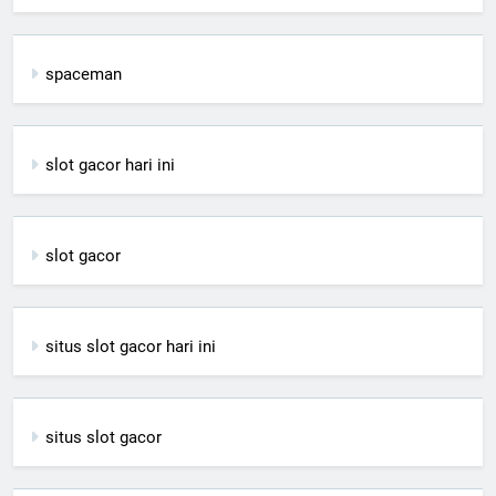
spaceman
slot gacor hari ini
slot gacor
situs slot gacor hari ini
situs slot gacor