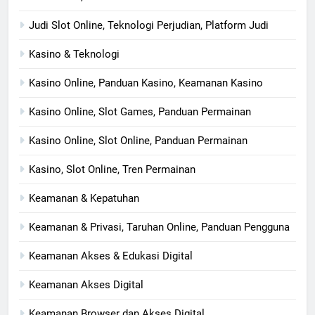
Judi Slot Online, Teknologi Perjudian, Platform Judi
Kasino & Teknologi
Kasino Online, Panduan Kasino, Keamanan Kasino
Kasino Online, Slot Games, Panduan Permainan
Kasino Online, Slot Online, Panduan Permainan
Kasino, Slot Online, Tren Permainan
Keamanan & Kepatuhan
Keamanan & Privasi, Taruhan Online, Panduan Pengguna
Keamanan Akses & Edukasi Digital
Keamanan Akses Digital
Keamanan Browser dan Akses Digital