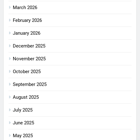
March 2026
February 2026
January 2026
December 2025
November 2025
October 2025
September 2025
August 2025
July 2025
June 2025
May 2025