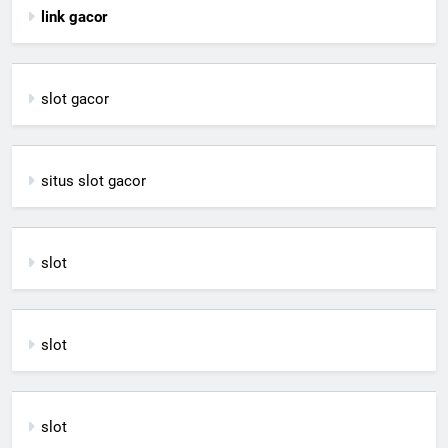
link gacor
slot gacor
situs slot gacor
slot
slot
slot