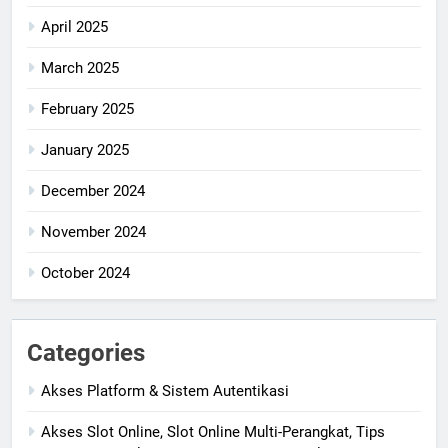
April 2025
March 2025
February 2025
January 2025
December 2024
November 2024
October 2024
Categories
Akses Platform & Sistem Autentikasi
Akses Slot Online, Slot Online Multi-Perangkat, Tips