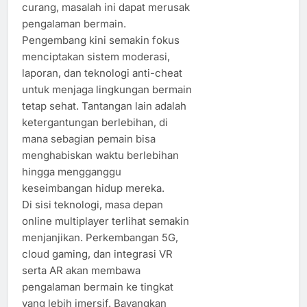
curang, masalah ini dapat merusak
pengalaman bermain.
Pengembang kini semakin fokus
menciptakan sistem moderasi,
laporan, dan teknologi anti-cheat
untuk menjaga lingkungan bermain
tetap sehat. Tantangan lain adalah
ketergantungan berlebihan, di
mana sebagian pemain bisa
menghabiskan waktu berlebihan
hingga mengganggu
keseimbangan hidup mereka.
Di sisi teknologi, masa depan
online multiplayer terlihat semakin
menjanjikan. Perkembangan 5G,
cloud gaming, dan integrasi VR
serta AR akan membawa
pengalaman bermain ke tingkat
yang lebih imersif. Bayangkan