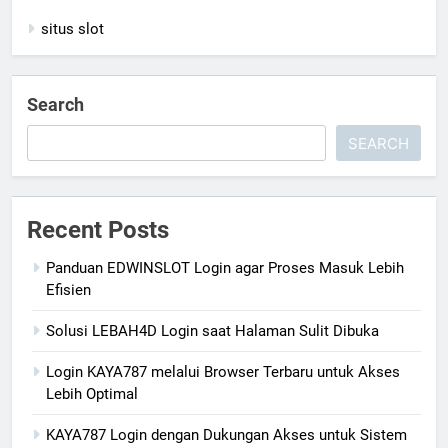
situs slot
Search
SEARCH
Recent Posts
Panduan EDWINSLOT Login agar Proses Masuk Lebih
Efisien
Solusi LEBAH4D Login saat Halaman Sulit Dibuka
Login KAYA787 melalui Browser Terbaru untuk Akses
Lebih Optimal
KAYA787 Login dengan Dukungan Akses untuk Sistem