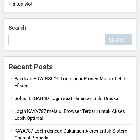
situs slot
Search
SEARCH
Recent Posts
Panduan EDWINSLOT Login agar Proses Masuk Lebih
Efisien
Solusi LEBAH4D Login saat Halaman Sulit Dibuka
Login KAYA787 melalui Browser Terbaru untuk Akses
Lebih Optimal
KAYA787 Login dengan Dukungan Akses untuk Sistem
Operasi Berbeda