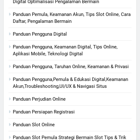
Digital Optimalisasi Pengalaman Bermain
Panduan Pemula, Keamanan Akun, Tips Slot Online, Cara
Daftar, Pengalaman Bermain
Panduan Pengguna Digital
Panduan Pengguna, Keamanan Digital, Tips Online,
Aplikasi Mobile, Teknologi Digital
Panduan Pengguna, Taruhan Online, Keamanan & Privasi
Panduan Pengguna,Pemula & Edukasi Digital,Keamanan
Akun,Troubleshooting,UI/UX & Navigasi Situs
Panduan Perjudian Online
Panduan Persiapan Registrasi
Panduan Slot Online
Panduan Slot Pemula Strategi Bermain Slot Tips & Trik