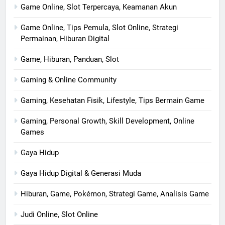
Game Online, Slot Terpercaya, Keamanan Akun
Game Online, Tips Pemula, Slot Online, Strategi
Permainan, Hiburan Digital
Game, Hiburan, Panduan, Slot
Gaming & Online Community
Gaming, Kesehatan Fisik, Lifestyle, Tips Bermain Game
Gaming, Personal Growth, Skill Development, Online
Games
Gaya Hidup
Gaya Hidup Digital & Generasi Muda
Hiburan, Game, Pokémon, Strategi Game, Analisis Game
Judi Online, Slot Online