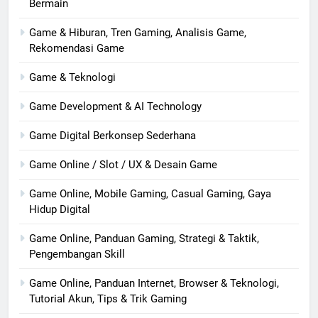
Bermain
Game & Hiburan, Tren Gaming, Analisis Game,
Rekomendasi Game
Game & Teknologi
Game Development & AI Technology
Game Digital Berkonsep Sederhana
Game Online / Slot / UX & Desain Game
Game Online, Mobile Gaming, Casual Gaming, Gaya
Hidup Digital
Game Online, Panduan Gaming, Strategi & Taktik,
Pengembangan Skill
Game Online, Panduan Internet, Browser & Teknologi,
Tutorial Akun, Tips & Trik Gaming