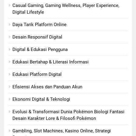
Casual Gaming, Gaming Wellness, Player Experience,
Digital Lifestyle
Daya Tarik Platform Online
Desain Responsif Digital
Digital & Edukasi Pengguna
Edukasi Bertahap & Literasi Informasi
Edukasi Platform Digital
Efisiensi Akses dan Panduan Akun
Ekonomi Digital & Teknologi
Evolusi & Transformasi Dunia Pokémon Biologi Fantasi
Desain Karakter Lore & Filosofi Pokémon
Gambling, Slot Machines, Kasino Online, Strategi