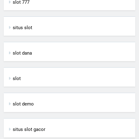
slot 777
situs slot
slot dana
slot
slot demo
situs slot gacor