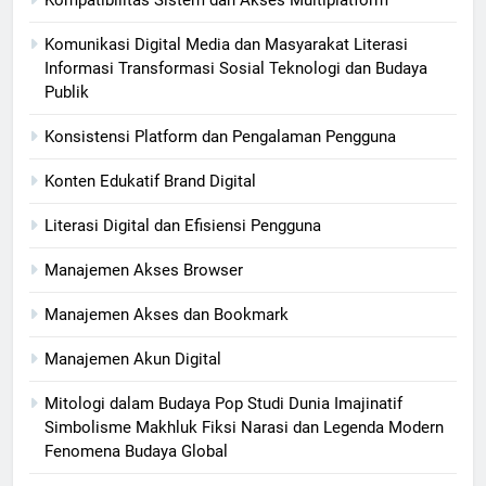
Komunikasi Digital Media dan Masyarakat Literasi
Informasi Transformasi Sosial Teknologi dan Budaya
Publik
Konsistensi Platform dan Pengalaman Pengguna
Konten Edukatif Brand Digital
Literasi Digital dan Efisiensi Pengguna
Manajemen Akses Browser
Manajemen Akses dan Bookmark
Manajemen Akun Digital
Mitologi dalam Budaya Pop Studi Dunia Imajinatif
Simbolisme Makhluk Fiksi Narasi dan Legenda Modern
Fenomena Budaya Global