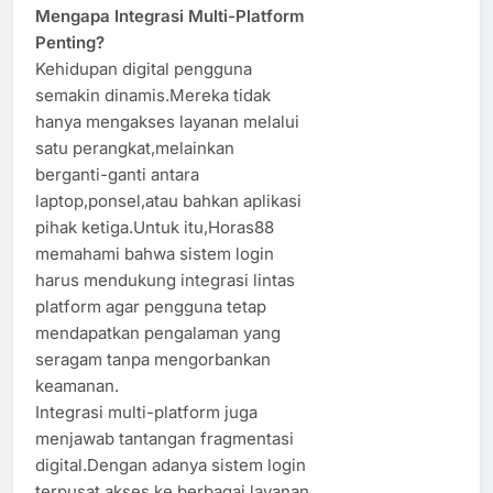
Mengapa Integrasi Multi-Platform
Penting?
Kehidupan digital pengguna
semakin dinamis.Mereka tidak
hanya mengakses layanan melalui
satu perangkat,melainkan
berganti-ganti antara
laptop,ponsel,atau bahkan aplikasi
pihak ketiga.Untuk itu,Horas88
memahami bahwa sistem login
harus mendukung integrasi lintas
platform agar pengguna tetap
mendapatkan pengalaman yang
seragam tanpa mengorbankan
keamanan.
Integrasi multi-platform juga
menjawab tantangan fragmentasi
digital.Dengan adanya sistem login
terpusat,akses ke berbagai layanan