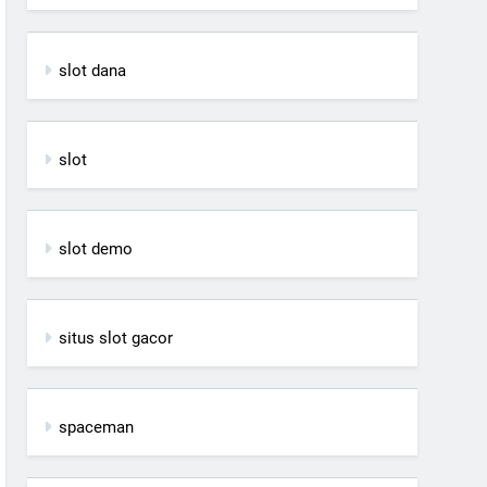
slot dana
slot
slot demo
situs slot gacor
spaceman