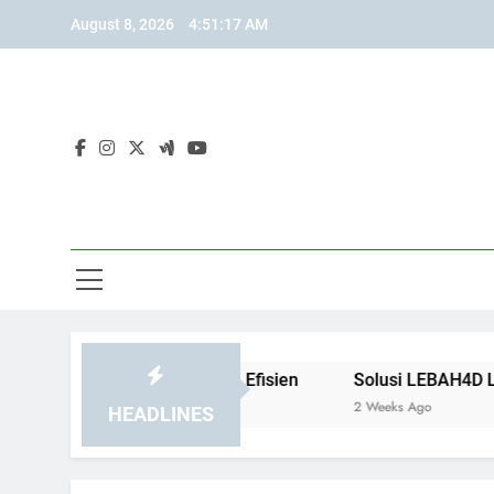
Skip
August 8, 2026
4:51:18 AM
to
content
Int
Dapatkan J
oses Masuk Lebih Efisien
Solusi LEBAH4D Login saat H
2 Weeks Ago
HEADLINES