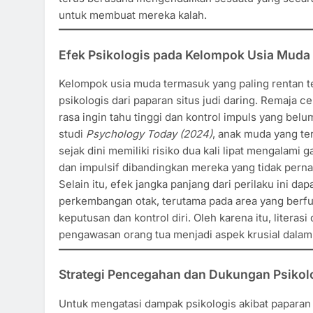
untuk membuat mereka kalah.
Efek Psikologis pada Kelompok Usia Muda
Kelompok usia muda termasuk yang paling rentan 
psikologis dari paparan situs judi daring. Remaja 
rasa ingin tahu tinggi dan kontrol impuls yang bel
studi
Psychology Today (2024)
, anak muda yang ter
sejak dini memiliki risiko dua kali lipat mengalam
dan impulsif dibandingkan mereka yang tidak pernah
Selain itu, efek jangka panjang dari perilaku ini d
perkembangan otak, terutama pada area yang berf
keputusan dan kontrol diri. Oleh karena itu, literasi 
pengawasan orang tua menjadi aspek krusial dala
Strategi Pencegahan dan Dukungan Psikol
Untuk mengatasi dampak psikologis akibat paparan s