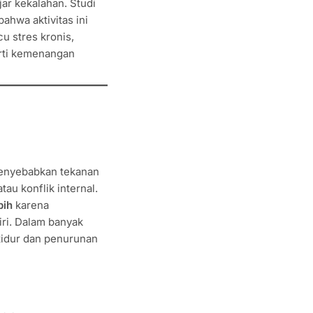
ar kekalahan. Studi
hwa aktivitas ini
 stres kronis,
erti kemenangan
 menyebabkan tekanan
tau konflik internal.
bih
karena
ri. Dalam banyak
tidur dan penurunan