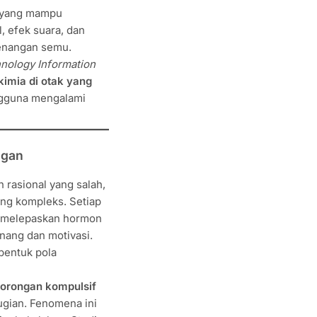
a yang mampu
, efek suara, dan
enangan semu.
hnology Information
kimia di otak yang
gguna mengalami
ngan
n rasional yang salah,
ang kompleks. Setiap
k melepaskan hormon
nang dan motivasi.
mbentuk pola
orongan kompulsif
ugian. Fenomena ini