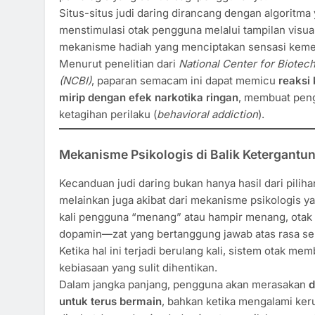
Situs-situs judi daring dirancang dengan algoritm
menstimulasi otak pengguna melalui tampilan visual
mekanisme hadiah yang menciptakan sensasi kem
Menurut penelitian dari
National Center for Biotec
(NCBI)
, paparan semacam ini dapat memicu
reaksi 
mirip dengan efek narkotika ringan
, membuat pen
ketagihan perilaku (
behavioral addiction
).
Mekanisme Psikologis di Balik Ketergantu
Kecanduan judi daring bukan hanya hasil dari piliha
melainkan juga akibat dari mekanisme psikologis y
kali pengguna “menang” atau hampir menang, ota
dopamin—zat yang bertanggung jawab atas rasa se
Ketika hal ini terjadi berulang kali, sistem otak me
kebiasaan yang sulit dihentikan.
Dalam jangka panjang, pengguna akan merasakan
d
untuk terus bermain
, bahkan ketika mengalami ker