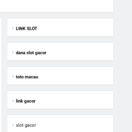
LINK SLOT
dana slot gacor
toto macau
link gacor
slot gacor