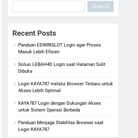
SEARCH
Recent Posts
Panduan EDWINSLOT Login agar Proses
Masuk Lebih Efisien
Solusi LEBAH4D Login saat Halaman Sulit
Dibuka
Login KAYA787 melalui Browser Terbaru untuk
Akses Lebih Optimal
KAYA787 Login dengan Dukungan Akses
untuk Sistem Operasi Berbeda
Panduan Menjaga Stabilitas Browser saat
Login KAYA787