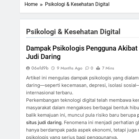
Home
Psikologi & Kesehatan Digital
Psikologi & Kesehatan Digital
Dampak Psikologis Pengguna Akibat 
Judi Daring
06efd9b
9 Months Ago
0
7 Mins
Artikel ini mengulas dampak psikologis yang dialam
daring—seperti kecemasan, depresi, isolasi sosial
internasional terbaru.
Perkembangan teknologi digital telah membawa k
masyarakat dalam mengakses berbagai bentuk hibu
balik kemajuan ini, muncul pula risiko baru berupa
situs judi daring
. Fenomena ini menjadi perhatian g
hanya berdampak pada aspek ekonomi, tetapi juga 
psikologis yang serius bagi penggunanya.