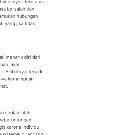
ktivitasnya—terutama
asa bersalah dan
enemukan hubungan
at
, yang jika tidak
i menarik diri dari
pan layar
. Akibatnya, terjadi
gunya kemampuan
hat.
an seolah-olah
keberuntungan.
is karena individu
 sistemik dirancang