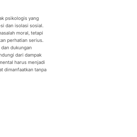
k psikologis yang
 dan isolasi sosial.
salah moral, tetapi
n perhatian serius.
, dan dukungan
indungi dari dampak
 mental harus menjadi
pat dimanfaatkan tanpa
.