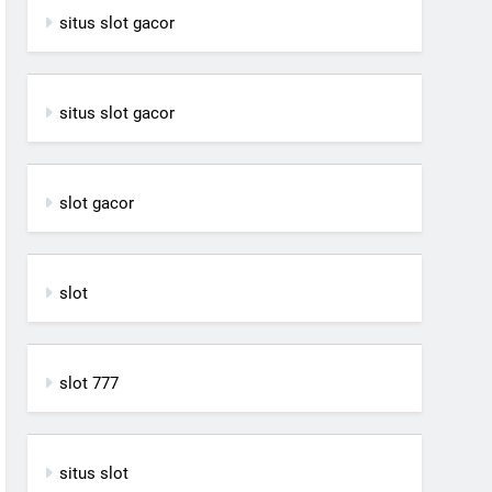
situs slot gacor
situs slot gacor
slot gacor
slot
slot 777
situs slot