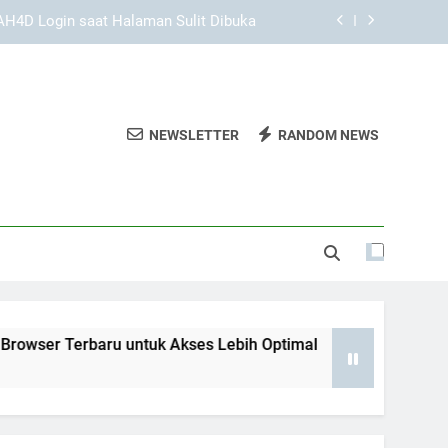
AH4D Login saat Halaman Sulit Dibuka
er Terbaru untuk Akses Lebih Optimal
 Akses untuk Sistem Operasi Berbeda
NEWSLETTER
RANDOM NEWS
gin agar Proses Masuk Lebih Efisien
AH4D Login saat Halaman Sulit Dibuka
nto Jerseys.
er Terbaru untuk Akses Lebih Optimal
 Akses untuk Sistem Operasi Berbeda
baru untuk Akses Lebih Optimal
KAYA787 Login dengan
3 Weeks Ago