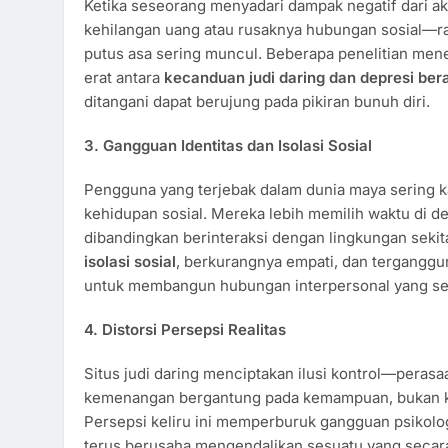
Ketika seseorang menyadari dampak negatif dari a
kehilangan uang atau rusaknya hubungan sosial—r
putus asa sering muncul. Beberapa penelitian m
erat antara
kecanduan judi daring dan depresi ber
ditangani dapat berujung pada pikiran bunuh diri.
3.
Gangguan Identitas dan Isolasi Sosial
Pengguna yang terjebak dalam dunia maya sering kal
kehidupan sosial. Mereka lebih memilih waktu di de
dibandingkan berinteraksi dengan lingkungan sekitar
isolasi sosial
, berkurangnya empati, dan tergang
untuk membangun hubungan interpersonal yang se
4.
Distorsi Persepsi Realitas
Situs judi daring menciptakan ilusi kontrol—perasa
kemenangan bergantung pada kemampuan, bukan 
Persepsi keliru ini memperburuk gangguan psikolog
terus berusaha mengendalikan sesuatu yang secara