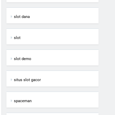
slot dana
slot
slot demo
situs slot gacor
spaceman