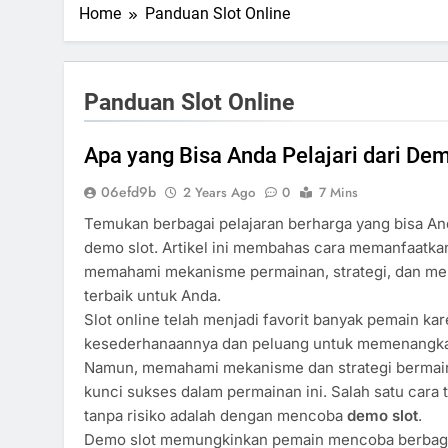
Home
Panduan Slot Online
Panduan Slot Online
Apa yang Bisa Anda Pelajari dari De
06efd9b
2 Years Ago
0
7 Mins
Temukan berbagai pelajaran berharga yang bisa An
demo slot. Artikel ini membahas cara memanfaatka
memahami mekanisme permainan, strategi, dan 
terbaik untuk Anda.
Slot online telah menjadi favorit banyak pemain ka
kesederhanaannya dan peluang untuk memenangka
Namun, memahami mekanisme dan strategi bermain 
kunci sukses dalam permainan ini. Salah satu cara t
tanpa risiko adalah dengan mencoba
demo slot
.
Demo slot memungkinkan pemain mencoba berbag