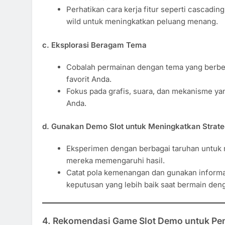
Perhatikan cara kerja fitur seperti cascadin
wild untuk meningkatkan peluang menang.
c. Eksplorasi Beragam Tema
Cobalah permainan dengan tema yang berb
favorit Anda.
Fokus pada grafis, suara, dan mekanisme ya
Anda.
d. Gunakan Demo Slot untuk Meningkatkan Strate
Eksperimen dengan berbagai taruhan untu
mereka memengaruhi hasil.
Catat pola kemenangan dan gunakan informa
keputusan yang lebih baik saat bermain deng
4. Rekomendasi Game Slot Demo untuk Pe