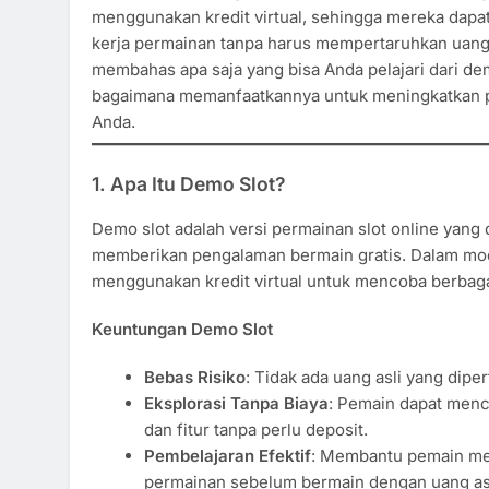
menggunakan kredit virtual, sehingga mereka dap
kerja permainan tanpa harus mempertaruhkan uang as
membahas apa saja yang bisa Anda pelajari dari de
bagaimana memanfaatkannya untuk meningkatkan 
Anda.
1. Apa Itu Demo Slot?
Demo slot adalah versi permainan slot online yang
memberikan pengalaman bermain gratis. Dalam mod
menggunakan kredit virtual untuk mencoba berbagai
Keuntungan Demo Slot
Bebas Risiko
: Tidak ada uang asli yang dipe
Eksplorasi Tanpa Biaya
: Pemain dapat menc
dan fitur tanpa perlu deposit.
Pembelajaran Efektif
: Membantu pemain m
permainan sebelum bermain dengan uang asl