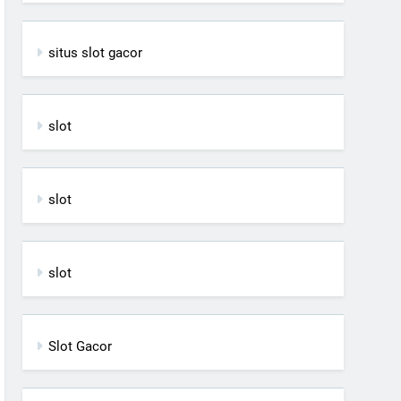
situs slot gacor
slot
slot
slot
Slot Gacor