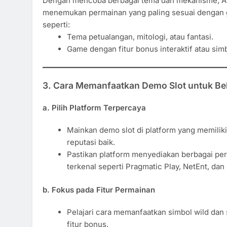
Dengan mencoba berbagai tema dan mekanisme, A
menemukan permainan yang paling sesuai dengan 
seperti:
Tema petualangan, mitologi, atau fantasi.
Game dengan fitur bonus interaktif atau sim
3. Cara Memanfaatkan Demo Slot untuk Bel
a. Pilih Platform Terpercaya
Mainkan demo slot di platform yang memiliki
reputasi baik.
Pastikan platform menyediakan berbagai per
terkenal seperti Pragmatic Play, NetEnt, da
b. Fokus pada Fitur Permainan
Pelajari cara memanfaatkan simbol wild dan
fitur bonus.