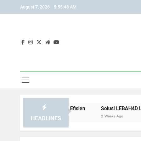
Skip
August 7, 2026
5:55:49 AM
to
content
Int
Dapatkan J
oses Masuk Lebih Efisien
Solusi LEBAH4D Login saat H
2 Weeks Ago
HEADLINES