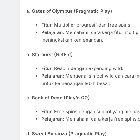
a. Gates of Olympus (Pragmatic Play)
Fitur
: Multiplier progresif dan free spins.
Pelajaran
: Memahami cara kerja fitur multipl
meningkatkan kemenangan.
b. Starburst (NetEnt)
Fitur
: Respin dengan expanding wild.
Pelajaran
: Mengenal simbol wild dan cara 
untuk kemenangan lebih besar.
c. Book of Dead (Play’n GO)
Fitur
: Free spins dengan simbol yang meluas
Pelajaran
: Memahami cara kerja free spins 
d. Sweet Bonanza (Pragmatic Play)