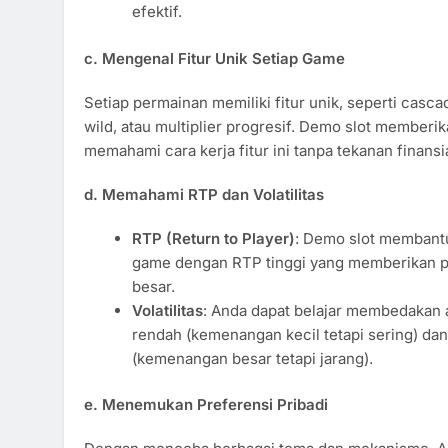
efektif.
c. Mengenal Fitur Unik Setiap Game
Setiap permainan memiliki fitur unik, seperti casca
wild, atau multiplier progresif. Demo slot member
memahami cara kerja fitur ini tanpa tekanan finansia
d. Memahami RTP dan Volatilitas
RTP (Return to Player)
: Demo slot membant
game dengan RTP tinggi yang memberikan p
besar.
Volatilitas
: Anda dapat belajar membedakan an
rendah (kemenangan kecil tetapi sering) dan v
(kemenangan besar tetapi jarang).
e. Menemukan Preferensi Pribadi