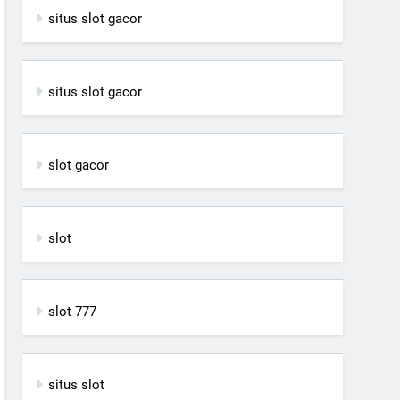
situs slot gacor
situs slot gacor
slot gacor
slot
slot 777
situs slot