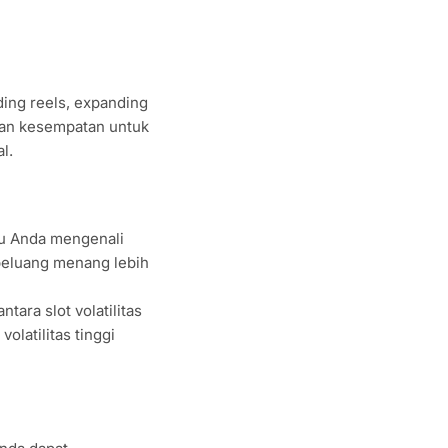
ding reels, expanding
ikan kesempatan untuk
l.
u Anda mengenali
eluang menang lebih
tara slot volatilitas
olatilitas tinggi