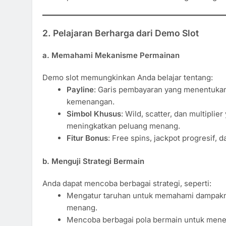
2. Pelajaran Berharga dari Demo Slot
a. Memahami Mekanisme Permainan
Demo slot memungkinkan Anda belajar tentang:
Payline
: Garis pembayaran yang menentuka
kemenangan.
Simbol Khusus
: Wild, scatter, dan multiplie
meningkatkan peluang menang.
Fitur Bonus
: Free spins, jackpot progresif, 
b. Menguji Strategi Bermain
Anda dapat mencoba berbagai strategi, seperti:
Mengatur taruhan untuk memahami dampakn
menang.
Mencoba berbagai pola bermain untuk mene