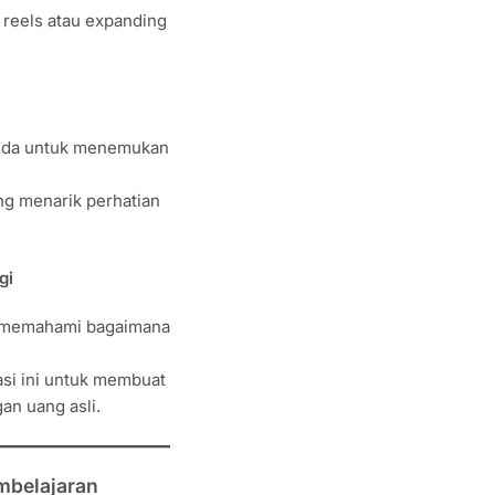
g reels atau expanding
eda untuk menemukan
ng menarik perhatian
gi
k memahami bagaimana
si ini untuk membuat
an uang asli.
mbelajaran