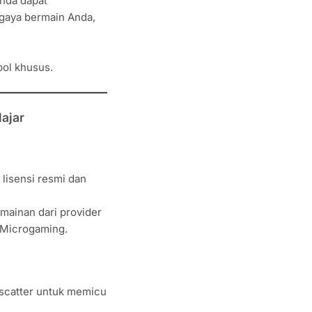
nda dapat
gaya bermain Anda,
bol khusus.
ajar
 lisensi resmi dan
mainan dari provider
n Microgaming.
 scatter untuk memicu