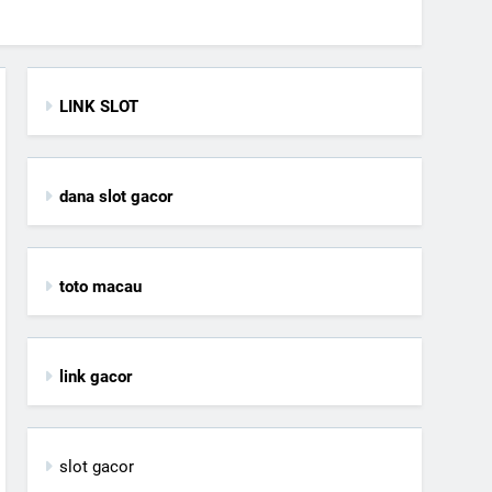
LINK SLOT
dana slot gacor
toto macau
link gacor
slot gacor