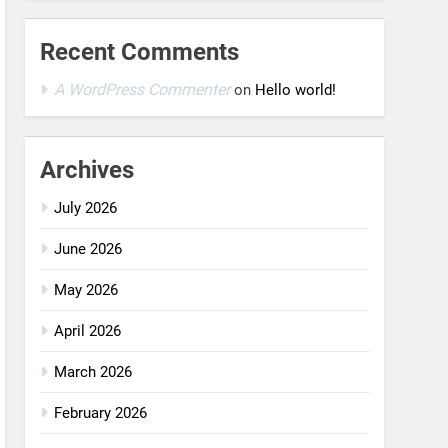
Recent Comments
A WordPress Commenter
on
Hello world!
Archives
July 2026
June 2026
May 2026
April 2026
March 2026
February 2026