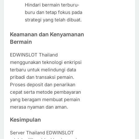
Hindari bermain terburu-
buru dan tetap fokus pada
strategi yang telah dibuat.
Keamanan dan Kenyamanan
Bermain
EDWINSLOT Thailand
menggunakan teknologi enkripsi
terbaru untuk melindungi data
pribadi dan transaksi pemain.
Proses deposit dan penarikan
cepat serta metode pembayaran
yang beragam membuat pemain
merasa nyaman dan aman.
Kesimpulan
Server Thailand EDWINSLOT