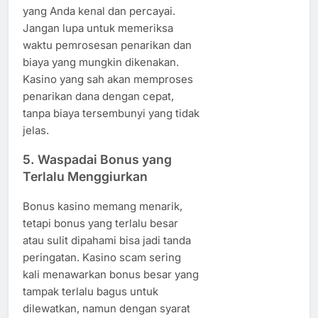
yang Anda kenal dan percayai.
Jangan lupa untuk memeriksa
waktu pemrosesan penarikan dan
biaya yang mungkin dikenakan.
Kasino yang sah akan memproses
penarikan dana dengan cepat,
tanpa biaya tersembunyi yang tidak
jelas.
5.
Waspadai Bonus yang
Terlalu Menggiurkan
Bonus kasino memang menarik,
tetapi bonus yang terlalu besar
atau sulit dipahami bisa jadi tanda
peringatan. Kasino scam sering
kali menawarkan bonus besar yang
tampak terlalu bagus untuk
dilewatkan, namun dengan syarat