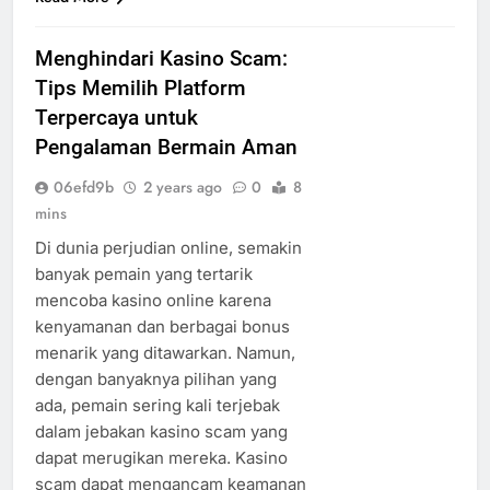
Menghindari Kasino Scam:
Tips Memilih Platform
Terpercaya untuk
Pengalaman Bermain Aman
06efd9b
2 years ago
0
8
mins
Di dunia perjudian online, semakin
banyak pemain yang tertarik
mencoba kasino online karena
kenyamanan dan berbagai bonus
menarik yang ditawarkan. Namun,
dengan banyaknya pilihan yang
ada, pemain sering kali terjebak
dalam jebakan kasino scam yang
dapat merugikan mereka. Kasino
scam dapat mengancam keamanan