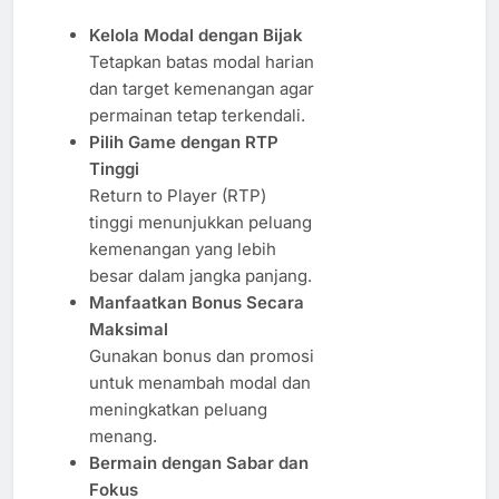
Kelola Modal dengan Bijak
Tetapkan batas modal harian
dan target kemenangan agar
permainan tetap terkendali.
Pilih Game dengan RTP
Tinggi
Return to Player (RTP)
tinggi menunjukkan peluang
kemenangan yang lebih
besar dalam jangka panjang.
Manfaatkan Bonus Secara
Maksimal
Gunakan bonus dan promosi
untuk menambah modal dan
meningkatkan peluang
menang.
Bermain dengan Sabar dan
Fokus