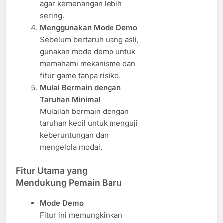
agar kemenangan lebih
sering.
Menggunakan Mode Demo
Sebelum bertaruh uang asli,
gunakan mode demo untuk
memahami mekanisme dan
fitur game tanpa risiko.
Mulai Bermain dengan
Taruhan Minimal
Mulailah bermain dengan
taruhan kecil untuk menguji
keberuntungan dan
mengelola modal.
Fitur Utama yang
Mendukung Pemain Baru
Mode Demo
Fitur ini memungkinkan