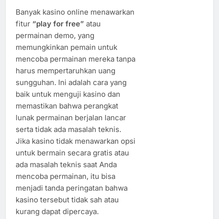
Banyak kasino online menawarkan
fitur
“play for free”
atau
permainan demo, yang
memungkinkan pemain untuk
mencoba permainan mereka tanpa
harus mempertaruhkan uang
sungguhan. Ini adalah cara yang
baik untuk menguji kasino dan
memastikan bahwa perangkat
lunak permainan berjalan lancar
serta tidak ada masalah teknis.
Jika kasino tidak menawarkan opsi
untuk bermain secara gratis atau
ada masalah teknis saat Anda
mencoba permainan, itu bisa
menjadi tanda peringatan bahwa
kasino tersebut tidak sah atau
kurang dapat dipercaya.