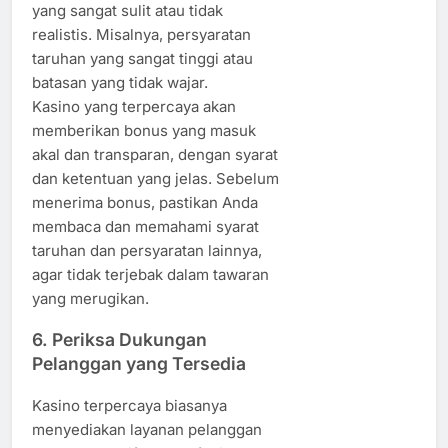
yang sangat sulit atau tidak
realistis. Misalnya, persyaratan
taruhan yang sangat tinggi atau
batasan yang tidak wajar.
Kasino yang terpercaya akan
memberikan bonus yang masuk
akal dan transparan, dengan syarat
dan ketentuan yang jelas. Sebelum
menerima bonus, pastikan Anda
membaca dan memahami syarat
taruhan dan persyaratan lainnya,
agar tidak terjebak dalam tawaran
yang merugikan.
6.
Periksa Dukungan
Pelanggan yang Tersedia
Kasino terpercaya biasanya
menyediakan layanan pelanggan