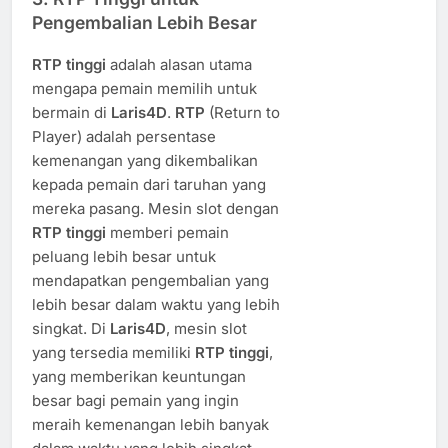
Pengembalian Lebih Besar
RTP tinggi
adalah alasan utama
mengapa pemain memilih untuk
bermain di
Laris4D
.
RTP
(Return to
Player) adalah persentase
kemenangan yang dikembalikan
kepada pemain dari taruhan yang
mereka pasang. Mesin slot dengan
RTP tinggi
memberi pemain
peluang lebih besar untuk
mendapatkan pengembalian yang
lebih besar dalam waktu yang lebih
singkat. Di
Laris4D
, mesin slot
yang tersedia memiliki
RTP tinggi
,
yang memberikan keuntungan
besar bagi pemain yang ingin
meraih kemenangan lebih banyak