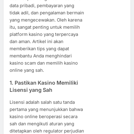
data pribadi, pembayaran yang
tidak adil, dan pengalaman bermain
yang mengecewakan. Oleh karena
itu, sangat penting untuk memilih
platform kasino yang terpercaya
dan aman. Artikel ini akan
memberikan tips yang dapat
membantu Anda menghindari
kasino scam dan memilih kasino
online yang sah.
1.
Pastikan Kasino Memiliki
Lisensi yang Sah
Lisensi adalah salah satu tanda
pertama yang menunjukkan bahwa
kasino online beroperasi secara
sah dan mengikuti aturan yang
ditetapkan oleh regulator perjudian