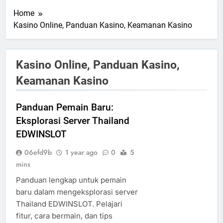
Home
Kasino Online, Panduan Kasino, Keamanan Kasino
Kasino Online, Panduan Kasino,
Keamanan Kasino
Panduan Pemain Baru:
Eksplorasi Server Thailand
EDWINSLOT
06efd9b
1 year ago
0
5
mins
Panduan lengkap untuk pemain
baru dalam mengeksplorasi server
Thailand EDWINSLOT. Pelajari
fitur, cara bermain, dan tips