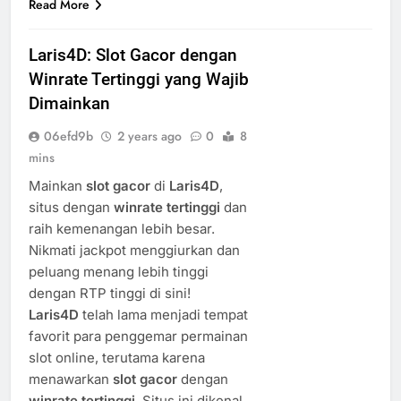
Read More
Laris4D: Slot Gacor dengan
Winrate Tertinggi yang Wajib
Dimainkan
06efd9b
2 years ago
0
8
mins
Mainkan
slot gacor
di
Laris4D
,
situs dengan
winrate tertinggi
dan
raih kemenangan lebih besar.
Nikmati jackpot menggiurkan dan
peluang menang lebih tinggi
dengan RTP tinggi di sini!
Laris4D
telah lama menjadi tempat
favorit para penggemar permainan
slot online, terutama karena
menawarkan
slot gacor
dengan
winrate tertinggi
. Situs ini dikenal