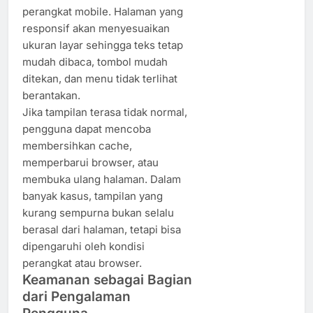
perangkat mobile. Halaman yang
responsif akan menyesuaikan
ukuran layar sehingga teks tetap
mudah dibaca, tombol mudah
ditekan, dan menu tidak terlihat
berantakan.
Jika tampilan terasa tidak normal,
pengguna dapat mencoba
membersihkan cache,
memperbarui browser, atau
membuka ulang halaman. Dalam
banyak kasus, tampilan yang
kurang sempurna bukan selalu
berasal dari halaman, tetapi bisa
dipengaruhi oleh kondisi
perangkat atau browser.
Keamanan sebagai Bagian
dari Pengalaman