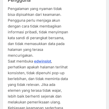
Pengguna
Pengalaman yang nyaman tidak
bisa dipisahkan dari keamanan.
Pengguna perlu menjaga akun
dengan cara tidak membagikan
informasi pribadi, tidak menyimpan
kata sandi di perangkat bersama,
dan tidak memasukkan data pada
halaman yang terasa
mencurigakan.
Saat membuka
edwinslot
,
perhatikan apakah halaman terlihat
konsisten, tidak dipenuhi pop-up
berlebihan, dan tidak meminta data
yang tidak relevan. Jika ada
elemen yang terasa tidak wajar,
lebih baik berhenti sejenak dan
melakukan pemeriksaan ulang.
Kebiasaan keamanan sederhana