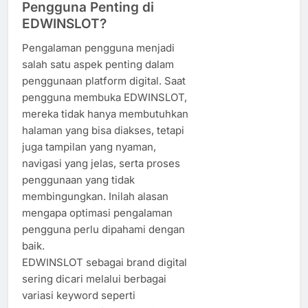
Pengguna Penting di
EDWINSLOT?
Pengalaman pengguna menjadi
salah satu aspek penting dalam
penggunaan platform digital. Saat
pengguna membuka EDWINSLOT,
mereka tidak hanya membutuhkan
halaman yang bisa diakses, tetapi
juga tampilan yang nyaman,
navigasi yang jelas, serta proses
penggunaan yang tidak
membingungkan. Inilah alasan
mengapa optimasi pengalaman
pengguna perlu dipahami dengan
baik.
EDWINSLOT sebagai brand digital
sering dicari melalui berbagai
variasi keyword seperti