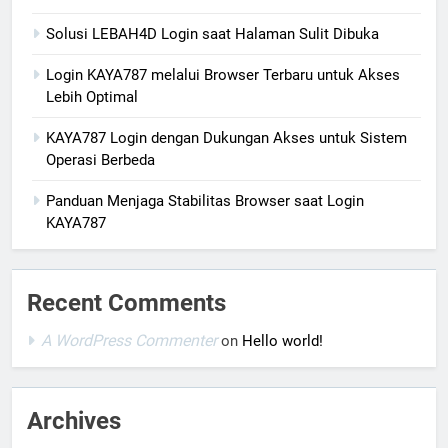
Solusi LEBAH4D Login saat Halaman Sulit Dibuka
Login KAYA787 melalui Browser Terbaru untuk Akses
Lebih Optimal
KAYA787 Login dengan Dukungan Akses untuk Sistem
Operasi Berbeda
Panduan Menjaga Stabilitas Browser saat Login
KAYA787
Recent Comments
A WordPress Commenter
on
Hello world!
Archives