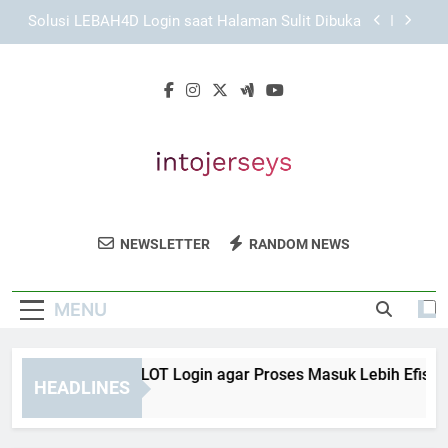
Skip
Login KAYA787 melalui Browser Terbaru untuk
to
Akses Lebih Optimal
content
KAYA787 Login dengan Dukungan Akses untuk
Sistem Operasi Berbeda
Panduan EDWINSLOT Login agar Proses Masuk
Lebih Efisien
Solusi LEBAH4D Login saat Halaman Sulit Dibuka
Login KAYA787 melalui Browser Terbaru untuk
Akses Lebih Optimal
Into Jerseys
Dapatkan Jersey Olahraga Berkualitas Dan
KAYA787 Login dengan Dukungan Akses untuk
NEWSLETTER
RANDOM NEWS
Sistem Operasi Berbeda
Merchandise Favorit Anda Di Into Jerseys.
MENU
anduan EDWINSLOT Login agar Proses Masuk Lebih Efisien
HEADLINES
Weeks Ago