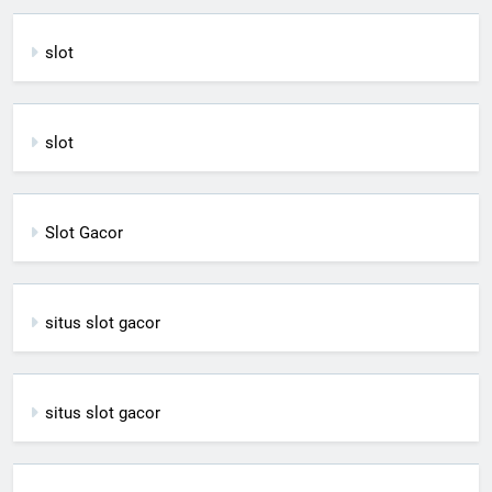
slot
slot
Slot Gacor
situs slot gacor
situs slot gacor