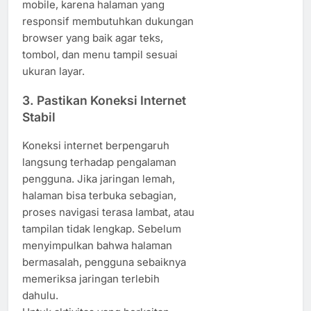
mobile, karena halaman yang
responsif membutuhkan dukungan
browser yang baik agar teks,
tombol, dan menu tampil sesuai
ukuran layar.
3. Pastikan Koneksi Internet
Stabil
Koneksi internet berpengaruh
langsung terhadap pengalaman
pengguna. Jika jaringan lemah,
halaman bisa terbuka sebagian,
proses navigasi terasa lambat, atau
tampilan tidak lengkap. Sebelum
menyimpulkan bahwa halaman
bermasalah, pengguna sebaiknya
memeriksa jaringan terlebih
dahulu.