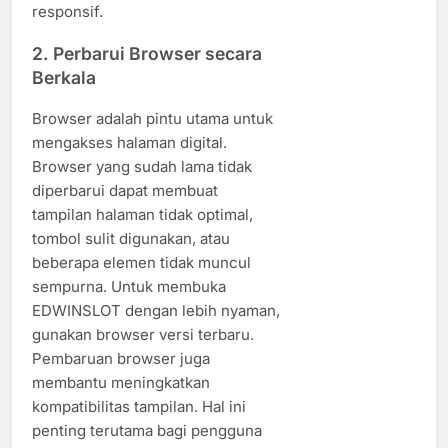
responsif.
2. Perbarui Browser secara
Berkala
Browser adalah pintu utama untuk
mengakses halaman digital.
Browser yang sudah lama tidak
diperbarui dapat membuat
tampilan halaman tidak optimal,
tombol sulit digunakan, atau
beberapa elemen tidak muncul
sempurna. Untuk membuka
EDWINSLOT dengan lebih nyaman,
gunakan browser versi terbaru.
Pembaruan browser juga
membantu meningkatkan
kompatibilitas tampilan. Hal ini
penting terutama bagi pengguna