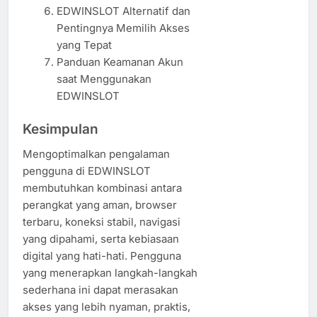
EDWINSLOT Alternatif dan
Pentingnya Memilih Akses
yang Tepat
Panduan Keamanan Akun
saat Menggunakan
EDWINSLOT
Kesimpulan
Mengoptimalkan pengalaman
pengguna di EDWINSLOT
membutuhkan kombinasi antara
perangkat yang aman, browser
terbaru, koneksi stabil, navigasi
yang dipahami, serta kebiasaan
digital yang hati-hati. Pengguna
yang menerapkan langkah-langkah
sederhana ini dapat merasakan
akses yang lebih nyaman, praktis,