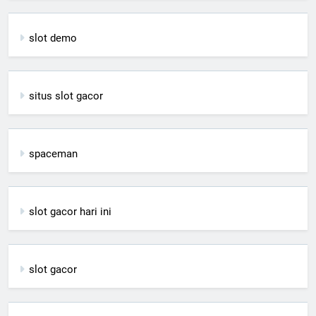
slot demo
situs slot gacor
spaceman
slot gacor hari ini
slot gacor