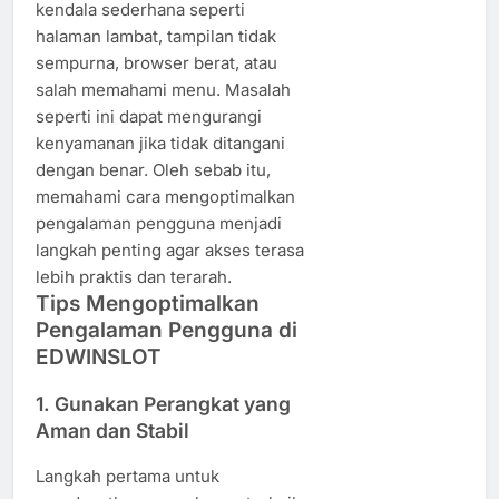
kendala sederhana seperti
halaman lambat, tampilan tidak
sempurna, browser berat, atau
salah memahami menu. Masalah
seperti ini dapat mengurangi
kenyamanan jika tidak ditangani
dengan benar. Oleh sebab itu,
memahami cara mengoptimalkan
pengalaman pengguna menjadi
langkah penting agar akses terasa
lebih praktis dan terarah.
Tips Mengoptimalkan
Pengalaman Pengguna di
EDWINSLOT
1. Gunakan Perangkat yang
Aman dan Stabil
Langkah pertama untuk