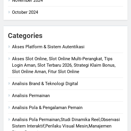
November 2024
October 2024
Categories
Akses Platform & Sistem Autentikasi
Akses Slot Online, Slot Online Multi-Perangkat, Tips
Login Aman, Slot Terbaru 2026, Strategi Klaim Bonus,
Slot Online Aman, Fitur Slot Online
Analisis Brand & Teknologi Digital
Analisis Permainan
Analisis Pola & Pengalaman Pemain
Analisis Pola Permainan,Studi Dinamika Reel,Observasi
Sistem Interaktif,Perilaku Visual Mesin,Manajemen