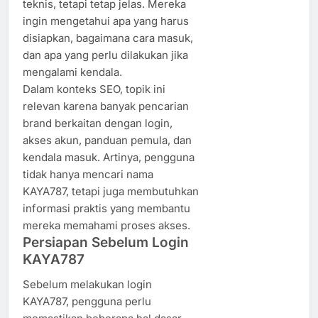
teknis, tetapi tetap jelas. Mereka
ingin mengetahui apa yang harus
disiapkan, bagaimana cara masuk,
dan apa yang perlu dilakukan jika
mengalami kendala.
Dalam konteks SEO, topik ini
relevan karena banyak pencarian
brand berkaitan dengan login,
akses akun, panduan pemula, dan
kendala masuk. Artinya, pengguna
tidak hanya mencari nama
KAYA787, tetapi juga membutuhkan
informasi praktis yang membantu
mereka memahami proses akses.
Persiapan Sebelum Login
KAYA787
Sebelum melakukan login
KAYA787, pengguna perlu