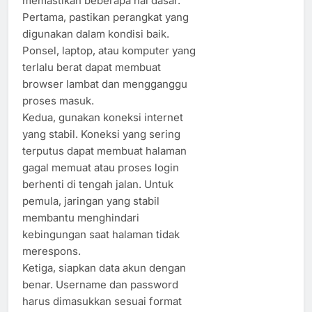
memastikan beberapa hal dasar.
Pertama, pastikan perangkat yang
digunakan dalam kondisi baik.
Ponsel, laptop, atau komputer yang
terlalu berat dapat membuat
browser lambat dan mengganggu
proses masuk.
Kedua, gunakan koneksi internet
yang stabil. Koneksi yang sering
terputus dapat membuat halaman
gagal memuat atau proses login
berhenti di tengah jalan. Untuk
pemula, jaringan yang stabil
membantu menghindari
kebingungan saat halaman tidak
merespons.
Ketiga, siapkan data akun dengan
benar. Username dan password
harus dimasukkan sesuai format