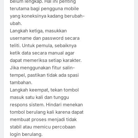
belum lengkap. Hal ini penting
terutama bagi pengguna mobile
yang koneksinya kadang berubah-
ubah.
Langkah ketiga, masukkan
username dan password secara
teliti. Untuk pemula, sebaiknya
ketik data secara manual agar
dapat memeriksa setiap karakter.
Jika menggunakan fitur salin-
tempel, pastikan tidak ada spasi
tambahan.
Langkah keempat, tekan tombol
masuk satu kali dan tunggu
respons sistem. Hindari menekan
tombol berulang kali karena dapat
membuat proses menjadi tidak
stabil atau memicu percobaan
login berulang.