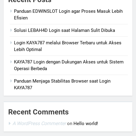
Panduan EDWINSLOT Login agar Proses Masuk Lebih
Efisien
Solusi LEBAH4D Login saat Halaman Sulit Dibuka
Login KAYA787 melalui Browser Terbaru untuk Akses
Lebih Optimal
KAYA787 Login dengan Dukungan Akses untuk Sistem
Operasi Berbeda
Panduan Menjaga Stabilitas Browser saat Login
KAYA787
Recent Comments
A WordPress Commenter
on
Hello world!