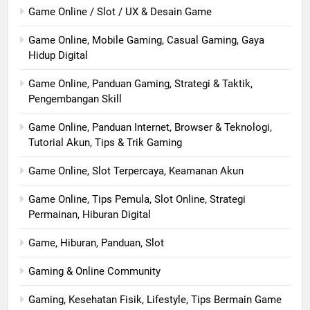
Game Online / Slot / UX & Desain Game
Game Online, Mobile Gaming, Casual Gaming, Gaya
Hidup Digital
Game Online, Panduan Gaming, Strategi & Taktik,
Pengembangan Skill
Game Online, Panduan Internet, Browser & Teknologi,
Tutorial Akun, Tips & Trik Gaming
Game Online, Slot Terpercaya, Keamanan Akun
Game Online, Tips Pemula, Slot Online, Strategi
Permainan, Hiburan Digital
Game, Hiburan, Panduan, Slot
Gaming & Online Community
Gaming, Kesehatan Fisik, Lifestyle, Tips Bermain Game