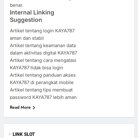
benar.
Internal Linking
Suggestion
Artikel tentang login KAYA787
aman dan stabil
Artikel tentang keamanan data
dalam aktivitas digital KAYA787
Artikel tentang cara mengatasi
KAYA787 tidak bisa login
Artikel tentang panduan akses
KAYA787 di perangkat mobile
Artikel tentang tips membuat
password KAYA787 lebih aman
Read More
LINK SLOT