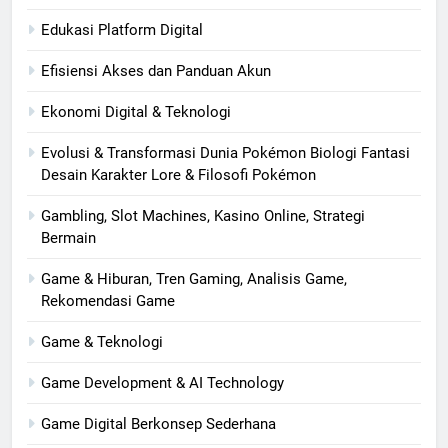
Edukasi Platform Digital
Efisiensi Akses dan Panduan Akun
Ekonomi Digital & Teknologi
Evolusi & Transformasi Dunia Pokémon Biologi Fantasi
Desain Karakter Lore & Filosofi Pokémon
Gambling, Slot Machines, Kasino Online, Strategi
Bermain
Game & Hiburan, Tren Gaming, Analisis Game,
Rekomendasi Game
Game & Teknologi
Game Development & AI Technology
Game Digital Berkonsep Sederhana