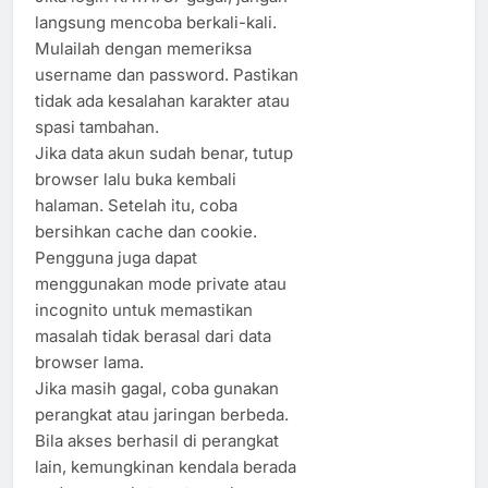
langsung mencoba berkali-kali.
Mulailah dengan memeriksa
username dan password. Pastikan
tidak ada kesalahan karakter atau
spasi tambahan.
Jika data akun sudah benar, tutup
browser lalu buka kembali
halaman. Setelah itu, coba
bersihkan cache dan cookie.
Pengguna juga dapat
menggunakan mode private atau
incognito untuk memastikan
masalah tidak berasal dari data
browser lama.
Jika masih gagal, coba gunakan
perangkat atau jaringan berbeda.
Bila akses berhasil di perangkat
lain, kemungkinan kendala berada