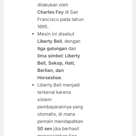
dilakukan oleh
Charles Fey
di San
Francisco pada tahun
1895.
Mesin ini disebut
Liberty Bell
, dengan
tiga gulungan
dan
lima simbol
:
Liberty
Bell, Sekop, Hati,
Berlian, dan
Horseshoe
.
Liberty Bell menjadi
terkenal karena
sistem
pembayarannya yang
otomatis, di mana
pemain mendapatkan
50 sen
jika berhasil
mencocokkan tiga