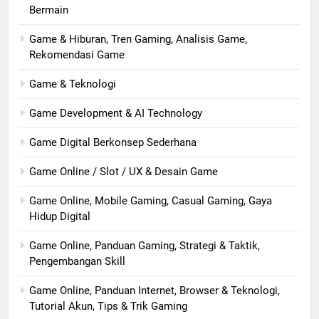
Bermain
Game & Hiburan, Tren Gaming, Analisis Game,
Rekomendasi Game
Game & Teknologi
Game Development & AI Technology
Game Digital Berkonsep Sederhana
Game Online / Slot / UX & Desain Game
Game Online, Mobile Gaming, Casual Gaming, Gaya
Hidup Digital
Game Online, Panduan Gaming, Strategi & Taktik,
Pengembangan Skill
Game Online, Panduan Internet, Browser & Teknologi,
Tutorial Akun, Tips & Trik Gaming