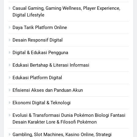
Casual Gaming, Gaming Wellness, Player Experience,
Digital Lifestyle
Daya Tarik Platform Online
Desain Responsif Digital
Digital & Edukasi Pengguna
Edukasi Bertahap & Literasi Informasi
Edukasi Platform Digital
Efisiensi Akses dan Panduan Akun
Ekonomi Digital & Teknologi
Evolusi & Transformasi Dunia Pokémon Biologi Fantasi
Desain Karakter Lore & Filosofi Pokémon
Gambling, Slot Machines, Kasino Online, Strategi