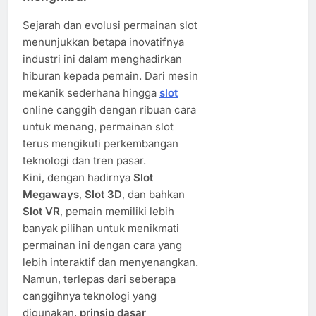
Sejarah dan evolusi permainan slot
menunjukkan betapa inovatifnya
industri ini dalam menghadirkan
hiburan kepada pemain. Dari mesin
mekanik sederhana hingga
slot
online canggih dengan ribuan cara
untuk menang, permainan slot
terus mengikuti perkembangan
teknologi dan tren pasar.
Kini, dengan hadirnya
Slot
Megaways
,
Slot 3D
, dan bahkan
Slot VR
, pemain memiliki lebih
banyak pilihan untuk menikmati
permainan ini dengan cara yang
lebih interaktif dan menyenangkan.
Namun, terlepas dari seberapa
canggihnya teknologi yang
digunakan,
prinsip dasar