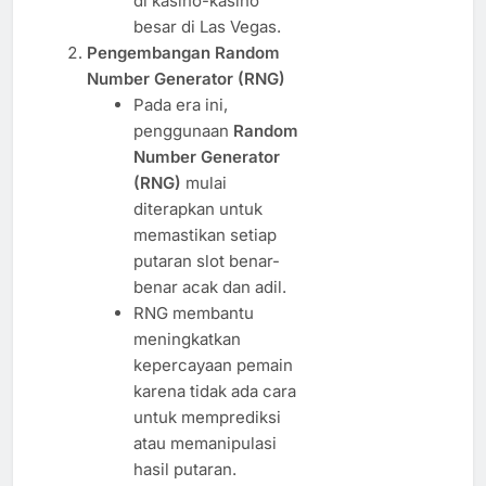
di kasino-kasino
besar di Las Vegas.
Pengembangan Random
Number Generator (RNG)
Pada era ini,
penggunaan
Random
Number Generator
(RNG)
mulai
diterapkan untuk
memastikan setiap
putaran slot benar-
benar acak dan adil.
RNG membantu
meningkatkan
kepercayaan pemain
karena tidak ada cara
untuk memprediksi
atau memanipulasi
hasil putaran.