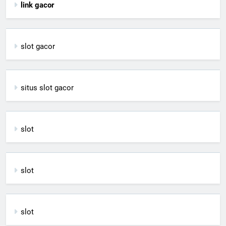
link gacor
slot gacor
situs slot gacor
slot
slot
slot