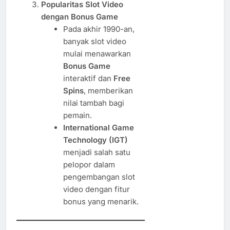
Popularitas Slot Video
dengan Bonus Game
Pada akhir 1990-an,
banyak slot video
mulai menawarkan
Bonus Game
interaktif dan
Free
Spins
, memberikan
nilai tambah bagi
pemain.
International Game
Technology (IGT)
menjadi salah satu
pelopor dalam
pengembangan slot
video dengan fitur
bonus yang menarik.