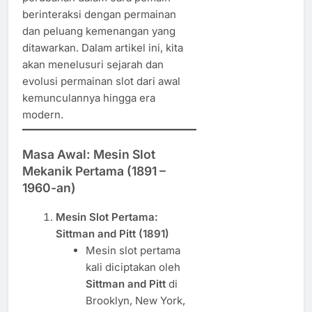
berinteraksi dengan permainan
dan peluang kemenangan yang
ditawarkan. Dalam artikel ini, kita
akan menelusuri sejarah dan
evolusi permainan slot dari awal
kemunculannya hingga era
modern.
Masa Awal: Mesin Slot
Mekanik Pertama (1891 –
1960-an)
Mesin Slot Pertama:
Sittman and Pitt (1891)
Mesin slot pertama
kali diciptakan oleh
Sittman and Pitt
di
Brooklyn, New York,