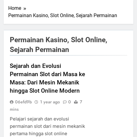
Home
Permainan Kasino, Slot Online, Sejarah Permainan
Permainan Kasino, Slot Online,
Sejarah Permainan
Sejarah dan Evolusi
Permainan Slot dari Masa ke
Masa: Dari Mesin Mekanik
hingga Slot Online Modern
06efd9b
1 year ago
0
7
mins
Pelajari sejarah dan evolusi
permainan slot dari mesin mekanik
pertama hingga slot online