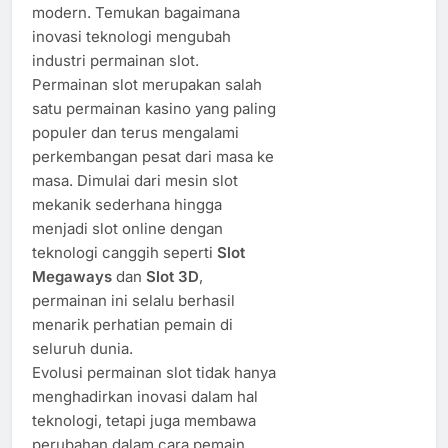
modern. Temukan bagaimana
inovasi teknologi mengubah
industri permainan slot.
Permainan slot merupakan salah
satu permainan kasino yang paling
populer dan terus mengalami
perkembangan pesat dari masa ke
masa. Dimulai dari mesin slot
mekanik sederhana hingga
menjadi slot online dengan
teknologi canggih seperti
Slot
Megaways
dan
Slot 3D
,
permainan ini selalu berhasil
menarik perhatian pemain di
seluruh dunia.
Evolusi permainan slot tidak hanya
menghadirkan inovasi dalam hal
teknologi, tetapi juga membawa
perubahan dalam cara pemain