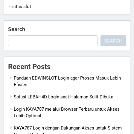
situs slot
Search
SEARCH
Recent Posts
Panduan EDWINSLOT Login agar Proses Masuk Lebih
Efisien
Solusi LEBAH4D Login saat Halaman Sulit Dibuka
Login KAYA787 melalui Browser Terbaru untuk Akses
Lebih Optimal
KAYA787 Login dengan Dukungan Akses untuk Sistem