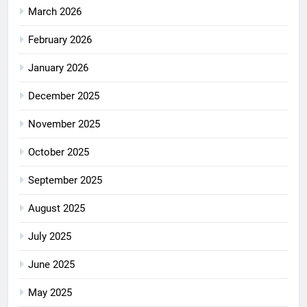
March 2026
February 2026
January 2026
December 2025
November 2025
October 2025
September 2025
August 2025
July 2025
June 2025
May 2025