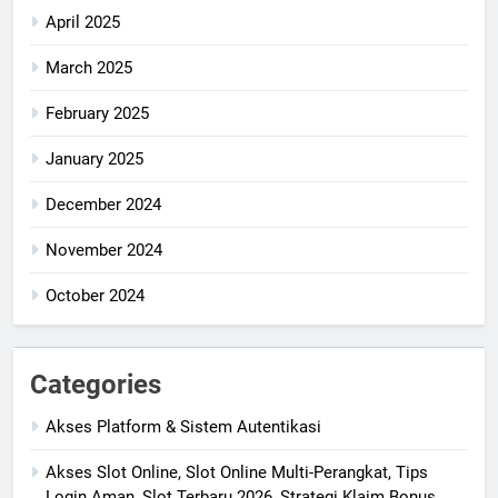
April 2025
March 2025
February 2025
January 2025
December 2024
November 2024
October 2024
Categories
Akses Platform & Sistem Autentikasi
Akses Slot Online, Slot Online Multi-Perangkat, Tips
Login Aman, Slot Terbaru 2026, Strategi Klaim Bonus,