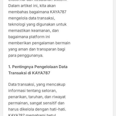
Dalam artikel ini, kita akan
membahas bagaimana KAYA787
mengelola data transaksi,
teknologi yang digunakan untuk
memastikan keamanan, dan
bagaimana platform ini
memberikan pengalaman bermain
yang aman dan transparan bagi
para penggunanya.
1.
Pentingnya Pengelolaan Data
Transaksi di KAYA787
Data transaksi, yang mencakup
informasi tentang setoran,
penarikan, taruhan, dan riwayat
permainan, sangat sensitif dan
harus dikelola dengan hati-hati.
KAYA787 memahami betul