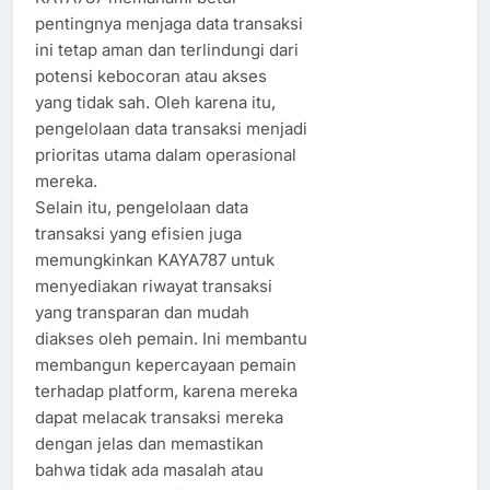
pentingnya menjaga data transaksi
ini tetap aman dan terlindungi dari
potensi kebocoran atau akses
yang tidak sah. Oleh karena itu,
pengelolaan data transaksi menjadi
prioritas utama dalam operasional
mereka.
Selain itu, pengelolaan data
transaksi yang efisien juga
memungkinkan KAYA787 untuk
menyediakan riwayat transaksi
yang transparan dan mudah
diakses oleh pemain. Ini membantu
membangun kepercayaan pemain
terhadap platform, karena mereka
dapat melacak transaksi mereka
dengan jelas dan memastikan
bahwa tidak ada masalah atau