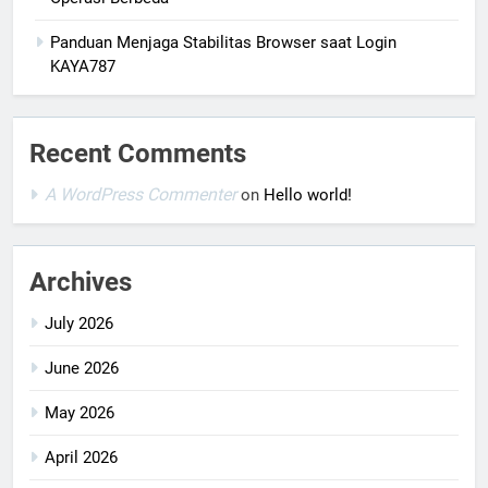
Panduan Menjaga Stabilitas Browser saat Login
KAYA787
Recent Comments
A WordPress Commenter
on
Hello world!
Archives
July 2026
June 2026
May 2026
April 2026