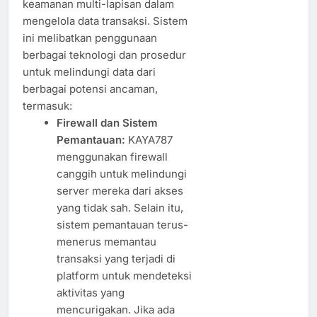
keamanan multi-lapisan dalam
mengelola data transaksi. Sistem
ini melibatkan penggunaan
berbagai teknologi dan prosedur
untuk melindungi data dari
berbagai potensi ancaman,
termasuk:
Firewall dan Sistem
Pemantauan:
KAYA787
menggunakan firewall
canggih untuk melindungi
server mereka dari akses
yang tidak sah. Selain itu,
sistem pemantauan terus-
menerus memantau
transaksi yang terjadi di
platform untuk mendeteksi
aktivitas yang
mencurigakan. Jika ada