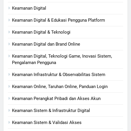
Keamanan Digital
Keamanan Digital & Edukasi Pengguna Platform
Keamanan Digital & Teknologi
Keamanan Digital dan Brand Online
Keamanan Digital, Teknologi Game, Inovasi Sistem,
Pengalaman Pengguna
Keamanan Infrastruktur & Observabilitas Sistem
Keamanan Online, Taruhan Online, Panduan Login
Keamanan Perangkat Pribadi dan Akses Akun
Keamanan Sistem & Infrastruktur Digital
Keamanan Sistem & Validasi Akses