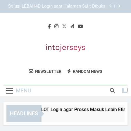
Skip
Login KAYA787 melalui Browser Terbaru untuk
to
Akses Lebih Optimal
content
KAYA787 Login dengan Dukungan Akses untuk
Sistem Operasi Berbeda
Panduan EDWINSLOT Login agar Proses Masuk
Lebih Efisien
Solusi LEBAH4D Login saat Halaman Sulit Dibuka
Login KAYA787 melalui Browser Terbaru untuk
Akses Lebih Optimal
Into Jerseys
Dapatkan Jersey Olahraga Berkualitas Dan
KAYA787 Login dengan Dukungan Akses untuk
NEWSLETTER
RANDOM NEWS
Sistem Operasi Berbeda
Merchandise Favorit Anda Di Into Jerseys.
MENU
anduan EDWINSLOT Login agar Proses Masuk Lebih Efisien
HEADLINES
Weeks Ago