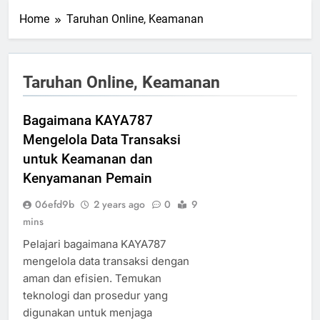
Home
Taruhan Online, Keamanan
Taruhan Online, Keamanan
Bagaimana KAYA787
Mengelola Data Transaksi
untuk Keamanan dan
Kenyamanan Pemain
06efd9b
2 years ago
0
9
mins
Pelajari bagaimana KAYA787
mengelola data transaksi dengan
aman dan efisien. Temukan
teknologi dan prosedur yang
digunakan untuk menjaga