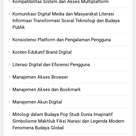
Kompatibilitas Sistem dan Akses Multiplatform
Komunikasi Digital Media dan Masyarakat Literasi
Informasi Transformasi Sosial Teknologi dan Budaya
Publik
Konsistensi Platform dan Pengalaman Pengguna
Konten Edukatif Brand Digital
Literasi Digital dan Efisiensi Pengguna
Manajemen Akses Browser
Manajemen Akses dan Bookmark
Manajemen Akun Digital
Mitologi dalam Budaya Pop Studi Dunia Imajinatif
Simbolisme Makhluk Fiksi Narasi dan Legenda Modern
Fenomena Budaya Global