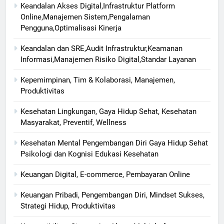
Keandalan Akses Digital,Infrastruktur Platform
Online,Manajemen Sistem,Pengalaman
Pengguna,Optimalisasi Kinerja
Keandalan dan SRE,Audit Infrastruktur,Keamanan
Informasi,Manajemen Risiko Digital,Standar Layanan
Kepemimpinan, Tim & Kolaborasi, Manajemen,
Produktivitas
Kesehatan Lingkungan, Gaya Hidup Sehat, Kesehatan
Masyarakat, Preventif, Wellness
Kesehatan Mental Pengembangan Diri Gaya Hidup Sehat
Psikologi dan Kognisi Edukasi Kesehatan
Keuangan Digital, E-commerce, Pembayaran Online
Keuangan Pribadi, Pengembangan Diri, Mindset Sukses,
Strategi Hidup, Produktivitas