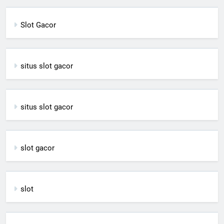
Slot Gacor
situs slot gacor
situs slot gacor
slot gacor
slot