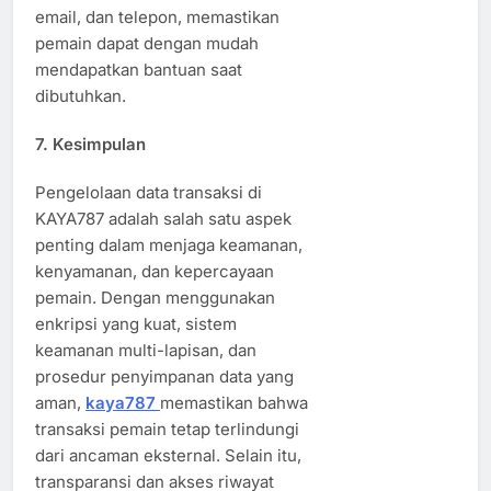
email, dan telepon, memastikan
pemain dapat dengan mudah
mendapatkan bantuan saat
dibutuhkan.
7.
Kesimpulan
Pengelolaan data transaksi di
KAYA787 adalah salah satu aspek
penting dalam menjaga keamanan,
kenyamanan, dan kepercayaan
pemain. Dengan menggunakan
enkripsi yang kuat, sistem
keamanan multi-lapisan, dan
prosedur penyimpanan data yang
aman,
kaya787
memastikan bahwa
transaksi pemain tetap terlindungi
dari ancaman eksternal. Selain itu,
transparansi dan akses riwayat