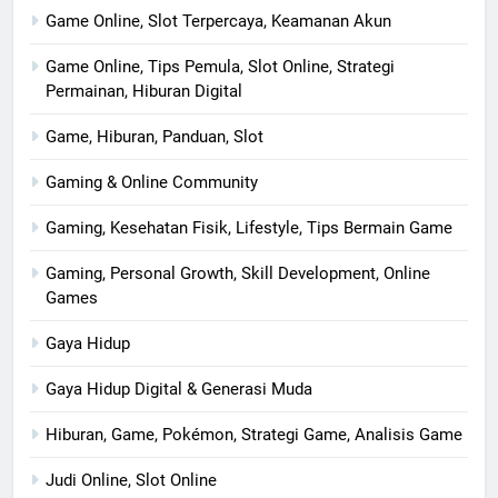
Game Online, Slot Terpercaya, Keamanan Akun
Game Online, Tips Pemula, Slot Online, Strategi
Permainan, Hiburan Digital
Game, Hiburan, Panduan, Slot
Gaming & Online Community
Gaming, Kesehatan Fisik, Lifestyle, Tips Bermain Game
Gaming, Personal Growth, Skill Development, Online
Games
Gaya Hidup
Gaya Hidup Digital & Generasi Muda
Hiburan, Game, Pokémon, Strategi Game, Analisis Game
Judi Online, Slot Online