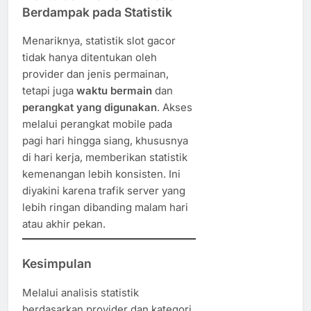
Berdampak pada Statistik
Menariknya, statistik slot gacor
tidak hanya ditentukan oleh
provider dan jenis permainan,
tetapi juga
waktu bermain
dan
perangkat yang digunakan
. Akses
melalui perangkat mobile pada
pagi hari hingga siang, khususnya
di hari kerja, memberikan statistik
kemenangan lebih konsisten. Ini
diyakini karena trafik server yang
lebih ringan dibanding malam hari
atau akhir pekan.
Kesimpulan
Melalui analisis statistik
berdasarkan provider dan kategori