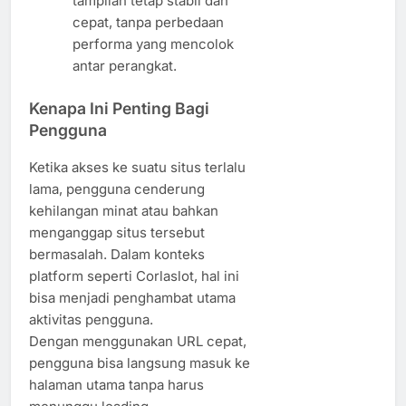
tampilan tetap stabil dan
cepat, tanpa perbedaan
performa yang mencolok
antar perangkat.
Kenapa Ini Penting Bagi
Pengguna
Ketika akses ke suatu situs terlalu
lama, pengguna cenderung
kehilangan minat atau bahkan
menganggap situs tersebut
bermasalah. Dalam konteks
platform seperti Corlaslot, hal ini
bisa menjadi penghambat utama
aktivitas pengguna.
Dengan menggunakan URL cepat,
pengguna bisa langsung masuk ke
halaman utama tanpa harus