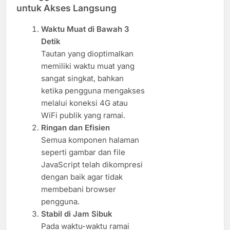
untuk Akses Langsung
Waktu Muat di Bawah 3
Detik
Tautan yang dioptimalkan
memiliki waktu muat yang
sangat singkat, bahkan
ketika pengguna mengakses
melalui koneksi 4G atau
WiFi publik yang ramai.
Ringan dan Efisien
Semua komponen halaman
seperti gambar dan file
JavaScript telah dikompresi
dengan baik agar tidak
membebani browser
pengguna.
Stabil di Jam Sibuk
Pada waktu-waktu ramai