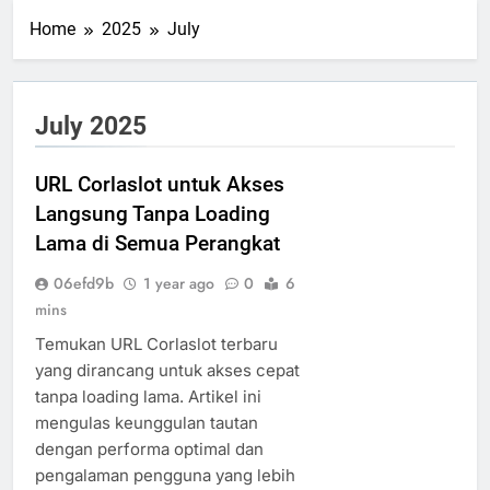
Home
2025
July
July 2025
URL Corlaslot untuk Akses
Langsung Tanpa Loading
Lama di Semua Perangkat
06efd9b
1 year ago
0
6
mins
Temukan URL Corlaslot terbaru
yang dirancang untuk akses cepat
tanpa loading lama. Artikel ini
mengulas keunggulan tautan
dengan performa optimal dan
pengalaman pengguna yang lebih