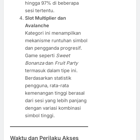
hingga 97% di beberapa
sesi tertentu.
Slot Multiplier dan
Avalanche
Kategori ini menampilkan
mekanisme runtuhan simbol
dan pengganda progresif.
Game seperti
Sweet
Bonanza
dan
Fruit Party
termasuk dalam tipe ini.
Berdasarkan statistik
pengguna, rata-rata
kemenangan tinggi berasal
dari sesi yang lebih panjang
dengan variasi kombinasi
simbol tinggi.
Waktu dan Perilaku Akses