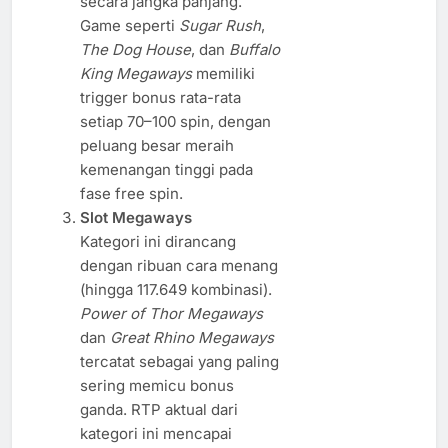
secara jangka panjang.
Game seperti
Sugar Rush
,
The Dog House
, dan
Buffalo
King Megaways
memiliki
trigger bonus rata-rata
setiap 70–100 spin, dengan
peluang besar meraih
kemenangan tinggi pada
fase free spin.
Slot Megaways
Kategori ini dirancang
dengan ribuan cara menang
(hingga 117.649 kombinasi).
Power of Thor Megaways
dan
Great Rhino Megaways
tercatat sebagai yang paling
sering memicu bonus
ganda. RTP aktual dari
kategori ini mencapai