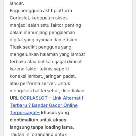
lancar.
Bagi pengguna aktif platform
Corlaslot, kecepatan akses
menjadi salah satu faktor penting
dalam menunjang pengalaman
digital yang nyaman dan efisien.
Tidak sedikit pengguna yang
mengeluhkan halaman yang lambat
terbuka atau bahkan gagal dimuat
karena faktor teknis seperti
koneksi lambat, jaringan padat,
atau performa server. Untuk
mengatasi hal tersebut, disediakan
URL
CORLASLOT – Link Alternatif
Terbaru ? Bandar Gacor Online
Terpercaya!~
khusus yang
dioptimalkan untuk akses
langsung tanpa loading lama
.
Tautan ini dirancang untuk