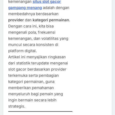
kemenangan
situs slot gacor
gampang menang
adalah dengan
membedahnya berdasarkan
provider
dan
kategori permainan
.
Dengan cara ini, kita bisa
mengenali pola, frekuensi
kemenangan, dan volatilitas yang
muncul secara konsisten di
platform digital.
Artikel ini menyajikan ringkasan
dari statistik terupdate mengenai
slot gacor berdasarkan provider
terkemuka serta pembagian
kategori permainan, guna
memberikan pemahaman
menyeluruh bagi pemain yang
ingin bermain secara lebih
strategis.