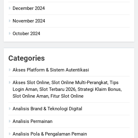
December 2024
November 2024
October 2024
Categories
Akses Platform & Sistem Autentikasi
Akses Slot Online, Slot Online Multi-Perangkat, Tips
Login Aman, Slot Terbaru 2026, Strategi Klaim Bonus,
Slot Online Aman, Fitur Slot Online
Analisis Brand & Teknologi Digital
Analisis Permainan
Analisis Pola & Pengalaman Pemain