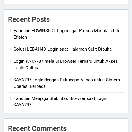
Recent Posts
Panduan EDWINSLOT Login agar Proses Masuk Lebih
Efisien
Solusi LEBAH4D Login saat Halaman Sulit Dibuka
Login KAYA787 melalui Browser Terbaru untuk Akses
Lebih Optimal
KAYA787 Login dengan Dukungan Akses untuk Sistem
Operasi Berbeda
Panduan Menjaga Stabilitas Browser saat Login
KAYA787
Recent Comments