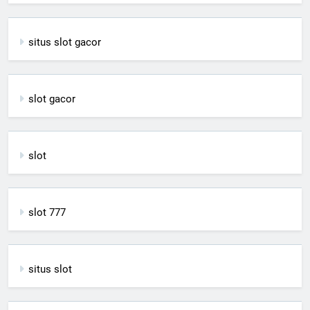
situs slot gacor
slot gacor
slot
slot 777
situs slot