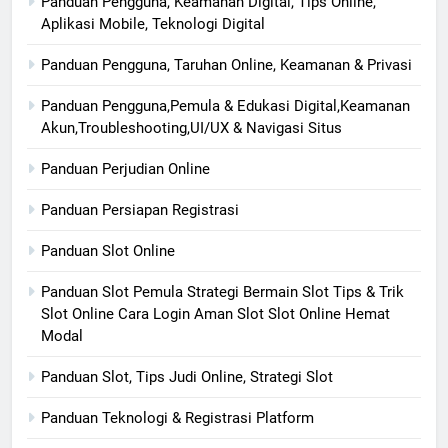
Panduan Pengguna, Keamanan Digital, Tips Online,
Aplikasi Mobile, Teknologi Digital
Panduan Pengguna, Taruhan Online, Keamanan & Privasi
Panduan Pengguna,Pemula & Edukasi Digital,Keamanan
Akun,Troubleshooting,UI/UX & Navigasi Situs
Panduan Perjudian Online
Panduan Persiapan Registrasi
Panduan Slot Online
Panduan Slot Pemula Strategi Bermain Slot Tips & Trik
Slot Online Cara Login Aman Slot Slot Online Hemat
Modal
Panduan Slot, Tips Judi Online, Strategi Slot
Panduan Teknologi & Registrasi Platform