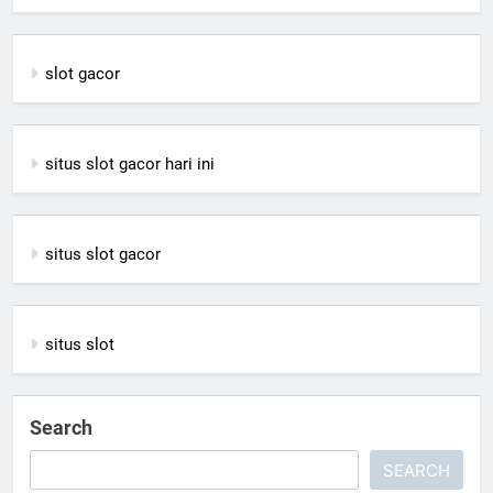
slot gacor
situs slot gacor hari ini
situs slot gacor
situs slot
Search
SEARCH