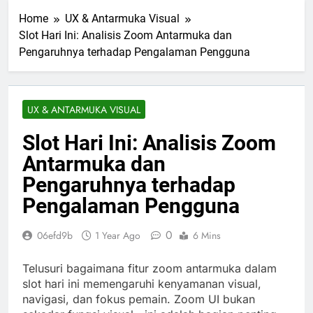
Home
UX & Antarmuka Visual
Slot Hari Ini: Analisis Zoom Antarmuka dan
Pengaruhnya terhadap Pengalaman Pengguna
UX & ANTARMUKA VISUAL
Slot Hari Ini: Analisis Zoom
Antarmuka dan
Pengaruhnya terhadap
Pengalaman Pengguna
0
06efd9b
1 Year Ago
6 Mins
Telusuri bagaimana fitur zoom antarmuka dalam
slot hari ini memengaruhi kenyamanan visual,
navigasi, dan fokus pemain. Zoom UI bukan