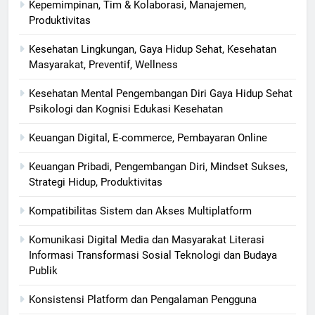
Kepemimpinan, Tim & Kolaborasi, Manajemen,
Produktivitas
Kesehatan Lingkungan, Gaya Hidup Sehat, Kesehatan
Masyarakat, Preventif, Wellness
Kesehatan Mental Pengembangan Diri Gaya Hidup Sehat
Psikologi dan Kognisi Edukasi Kesehatan
Keuangan Digital, E-commerce, Pembayaran Online
Keuangan Pribadi, Pengembangan Diri, Mindset Sukses,
Strategi Hidup, Produktivitas
Kompatibilitas Sistem dan Akses Multiplatform
Komunikasi Digital Media dan Masyarakat Literasi
Informasi Transformasi Sosial Teknologi dan Budaya
Publik
Konsistensi Platform dan Pengalaman Pengguna