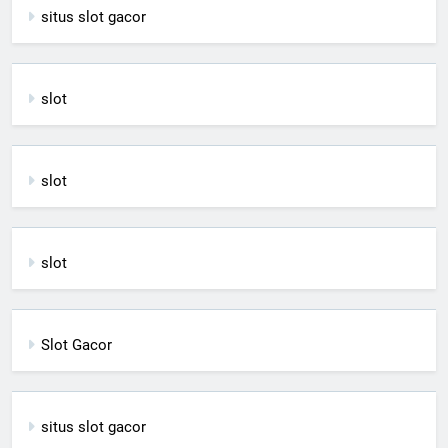
situs slot gacor
slot
slot
slot
Slot Gacor
situs slot gacor