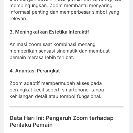
membingungkan. Zoom membantu menyaring
informasi penting dan memperbesar simbol yang
relevan.
3.
Meningkatkan Estetika Interaktif
Animasi zoom saat kombinasi menang
memberikan sensasi sinematik dan membuat
pemain merasa lebih terlibat.
4.
Adaptasi Perangkat
Zoom adaptif mempermudah akses pada
perangkat kecil seperti smartphone, tanpa
kehilangan detail atau tombol fungsional.
Data Hari Ini: Pengaruh Zoom terhadap
Perilaku Pemain