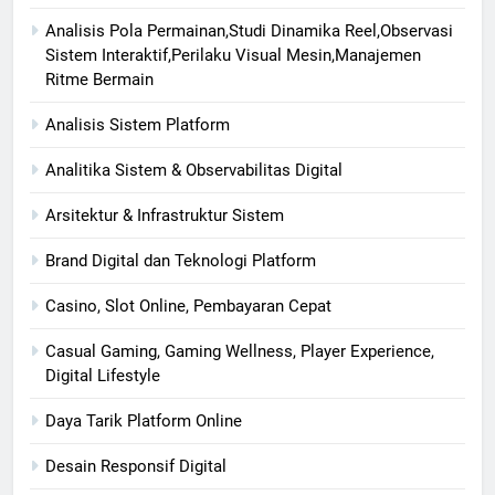
Analisis Pola Permainan,Studi Dinamika Reel,Observasi
Sistem Interaktif,Perilaku Visual Mesin,Manajemen
Ritme Bermain
Analisis Sistem Platform
Analitika Sistem & Observabilitas Digital
Arsitektur & Infrastruktur Sistem
Brand Digital dan Teknologi Platform
Casino, Slot Online, Pembayaran Cepat
Casual Gaming, Gaming Wellness, Player Experience,
Digital Lifestyle
Daya Tarik Platform Online
Desain Responsif Digital