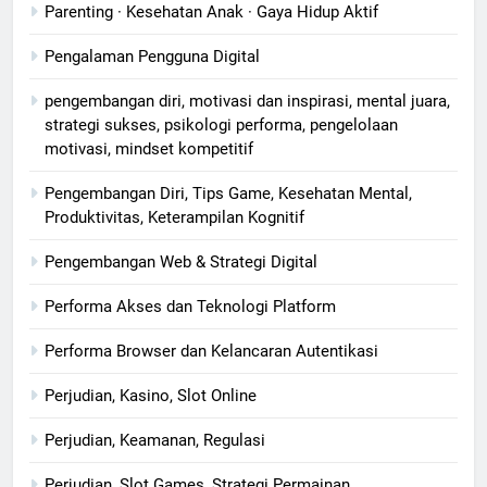
Parenting · Kesehatan Anak · Gaya Hidup Aktif
Pengalaman Pengguna Digital
pengembangan diri, motivasi dan inspirasi, mental juara,
strategi sukses, psikologi performa, pengelolaan
motivasi, mindset kompetitif
Pengembangan Diri, Tips Game, Kesehatan Mental,
Produktivitas, Keterampilan Kognitif
Pengembangan Web & Strategi Digital
Performa Akses dan Teknologi Platform
Performa Browser dan Kelancaran Autentikasi
Perjudian, Kasino, Slot Online
Perjudian, Keamanan, Regulasi
Perjudian, Slot Games, Strategi Permainan