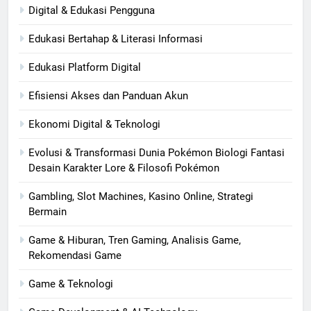
Digital & Edukasi Pengguna
Edukasi Bertahap & Literasi Informasi
Edukasi Platform Digital
Efisiensi Akses dan Panduan Akun
Ekonomi Digital & Teknologi
Evolusi & Transformasi Dunia Pokémon Biologi Fantasi
Desain Karakter Lore & Filosofi Pokémon
Gambling, Slot Machines, Kasino Online, Strategi
Bermain
Game & Hiburan, Tren Gaming, Analisis Game,
Rekomendasi Game
Game & Teknologi