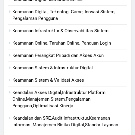
Keamanan Digital, Teknologi Game, Inovasi Sistem,
Pengalaman Pengguna
Keamanan Infrastruktur & Observabilitas Sistem
Keamanan Online, Taruhan Online, Panduan Login
Keamanan Perangkat Pribadi dan Akses Akun
Keamanan Sistem & Infrastruktur Digital
Keamanan Sistem & Validasi Akses
Keandalan Akses Digital,Infrastruktur Platform
Online,Manajemen Sistem,Pengalaman
Pengguna,Optimalisasi Kinerja
Keandalan dan SRE,Audit Infrastruktur,Keamanan
Informasi,Manajemen Risiko Digital,Standar Layanan