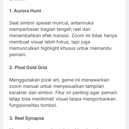
1. Aurora Hunt
Saat simbol spesial muncul, antarmuka
memperbesar bagian tengah reel dan
menambahkan efek transisi. Zoom ini tidak hanya
membuat visual lebih fokus, tapi juga
memunculkan highlight khusus untuk memandu
pemain.
2. Pixel Gold Grid
Menggunakan pixel art, game ini menawarkan
zoom manual untuk menyesuaikan tampilan
karakter dan simbol. Fitur ini penting agar pemain
tetap bisa menikmati visual tanpa mengorbankan
fungsionalitas tombol.
3. Reel Synapse