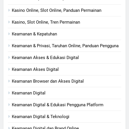
Kasino Online, Slot Online, Panduan Permainan
Kasino, Slot Online, Tren Permainan
Keamanan & Kepatuhan
Keamanan & Privasi, Taruhan Online, Panduan Pengguna
Keamanan Akses & Edukasi Digital
Keamanan Akses Digital
Keamanan Browser dan Akses Digital
Keamanan Digital
Keamanan Digital & Edukasi Pengguna Platform
Keamanan Digital & Teknologi
Keamanan Digital dan Brand Online