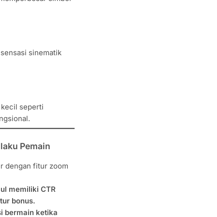
sensasi sinematik
ecil seperti
ngsional.
ilaku Pemain
er dengan fitur zoom
ul memiliki CTR
itur bonus.
i bermain ketika