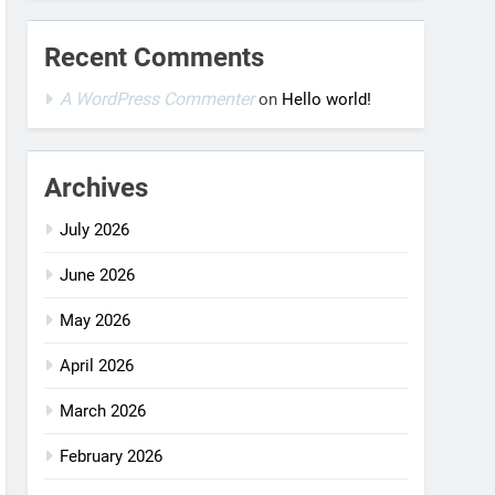
Recent Comments
A WordPress Commenter
on
Hello world!
Archives
July 2026
June 2026
May 2026
April 2026
March 2026
February 2026