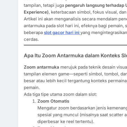
tampilan, tetapi juga
pengaruh langsung terhadap 
Experience)
, keterbacaan simbol, fokus visual, dan
Artikel ini akan menganalisis secara mendalam pe
antarmuka pada slot hari ini, efeknya bagi pemain, s
beberapa
slot gacor hari ini
yang mengintegrasikan 
cerdas.
Apa Itu Zoom Antarmuka dalam Konteks Sl
Zoom antarmuka
merujuk pada teknik desain visu
tampilan elemen game—seperti simbol, tombol, da
besar atau lebih kecil tergantung konteks permaina
pemain.
Ada tiga tipe utama zoom dalam slot:
Zoom Otomatis
Mengatur zoom berdasarkan jenis kemenang
spesial yang muncul (misalnya saat scatter ak
diperbesar ke reel tertentu).