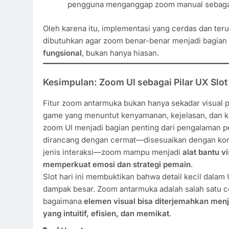
pengguna menganggap zoom manual sebaga
Oleh karena itu, implementasi yang cerdas dan ter
dibutuhkan agar zoom benar-benar menjadi bagian
fungsional
, bukan hanya hiasan.
Kesimpulan: Zoom UI sebagai Pilar UX Slo
Fitur zoom antarmuka bukan hanya sekadar visual 
game yang menuntut kenyamanan, kejelasan, dan ket
zoom UI menjadi bagian penting dari pengalaman p
dirancang dengan cermat—disesuaikan dengan kont
jenis interaksi—zoom mampu menjadi
alat bantu v
memperkuat emosi dan strategi pemain
.
Slot hari ini membuktikan bahwa detail kecil dala
dampak besar. Zoom antarmuka adalah salah satu c
bagaimana
elemen visual bisa diterjemahkan men
yang intuitif, efisien, dan memikat
.