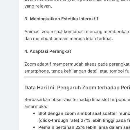
yang relevan.
3.
Meningkatkan Estetika Interaktif
Animasi zoom saat kombinasi menang memberikan 
dan membuat pemain merasa lebih terlibat.
4.
Adaptasi Perangkat
Zoom adaptif mempermudah akses pada perangkat k
smartphone, tanpa kehilangan detail atau tombol fu
Data Hari Ini: Pengaruh Zoom terhadap Per
Berdasarkan observasi terhadap lima slot terpopul
antarmuka:
Slot dengan zoom simbol saat scatter munc
(click-through rate) 27% lebih tinggi pada f
Pemain bertahan 22% lebih lama dalam ses