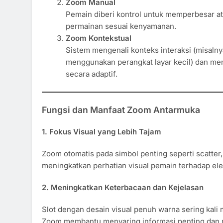
Zoom Manual
Pemain diberi kontrol untuk memperbesar a
permainan sesuai kenyamanan.
Zoom Kontekstual
Sistem mengenali konteks interaksi (misalny
menggunakan perangkat layar kecil) dan m
secara adaptif.
Fungsi dan Manfaat Zoom Antarmuka
1.
Fokus Visual yang Lebih Tajam
Zoom otomatis pada simbol penting seperti scatter,
meningkatkan perhatian visual pemain terhadap el
2.
Meningkatkan Keterbacaan dan Kejelasan
Slot dengan desain visual penuh warna sering kal
Zoom membantu menyaring informasi penting dan