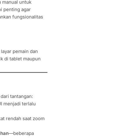
m manual untuk
ni penting agar
nkan fungsionalitas
layar pemain dan
ik di tablet maupun
dari tantangan:
 menjadi terlalu
at rendah saat zoom
ahan
—beberapa