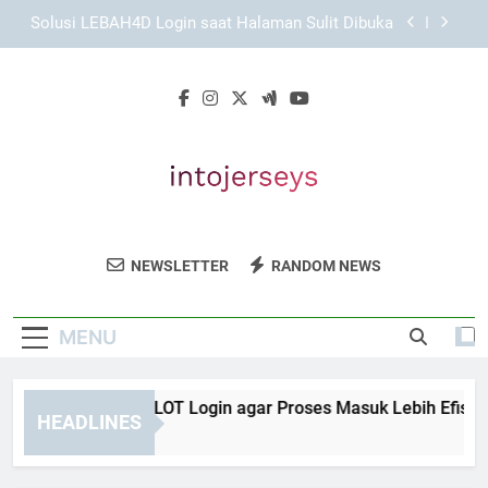
Skip
Login KAYA787 melalui Browser Terbaru untuk
to
Akses Lebih Optimal
content
KAYA787 Login dengan Dukungan Akses untuk
Sistem Operasi Berbeda
Panduan EDWINSLOT Login agar Proses Masuk
Lebih Efisien
Solusi LEBAH4D Login saat Halaman Sulit Dibuka
Login KAYA787 melalui Browser Terbaru untuk
Akses Lebih Optimal
Into Jerseys
Dapatkan Jersey Olahraga Berkualitas Dan
KAYA787 Login dengan Dukungan Akses untuk
NEWSLETTER
RANDOM NEWS
Sistem Operasi Berbeda
Merchandise Favorit Anda Di Into Jerseys.
MENU
anduan EDWINSLOT Login agar Proses Masuk Lebih Efisien
HEADLINES
 Weeks Ago