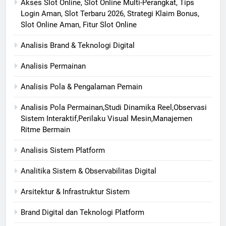
Akses Slot Online, Slot Online Multi-Perangkat, Tips
Login Aman, Slot Terbaru 2026, Strategi Klaim Bonus,
Slot Online Aman, Fitur Slot Online
Analisis Brand & Teknologi Digital
Analisis Permainan
Analisis Pola & Pengalaman Pemain
Analisis Pola Permainan,Studi Dinamika Reel,Observasi
Sistem Interaktif,Perilaku Visual Mesin,Manajemen
Ritme Bermain
Analisis Sistem Platform
Analitika Sistem & Observabilitas Digital
Arsitektur & Infrastruktur Sistem
Brand Digital dan Teknologi Platform