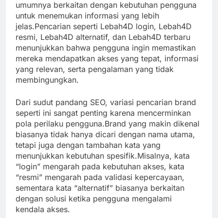
umumnya berkaitan dengan kebutuhan pengguna
untuk menemukan informasi yang lebih
jelas.Pencarian seperti Lebah4D login, Lebah4D
resmi, Lebah4D alternatif, dan Lebah4D terbaru
menunjukkan bahwa pengguna ingin memastikan
mereka mendapatkan akses yang tepat, informasi
yang relevan, serta pengalaman yang tidak
membingungkan.
Dari sudut pandang SEO, variasi pencarian brand
seperti ini sangat penting karena mencerminkan
pola perilaku pengguna.Brand yang makin dikenal
biasanya tidak hanya dicari dengan nama utama,
tetapi juga dengan tambahan kata yang
menunjukkan kebutuhan spesifik.Misalnya, kata
“login” mengarah pada kebutuhan akses, kata
“resmi” mengarah pada validasi kepercayaan,
sementara kata “alternatif” biasanya berkaitan
dengan solusi ketika pengguna mengalami
kendala akses.