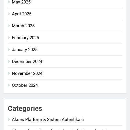
May 2025
April 2025
March 2025
February 2025
January 2025
December 2024
November 2024
October 2024
Categories
Akses Platform & Sistem Autentikasi