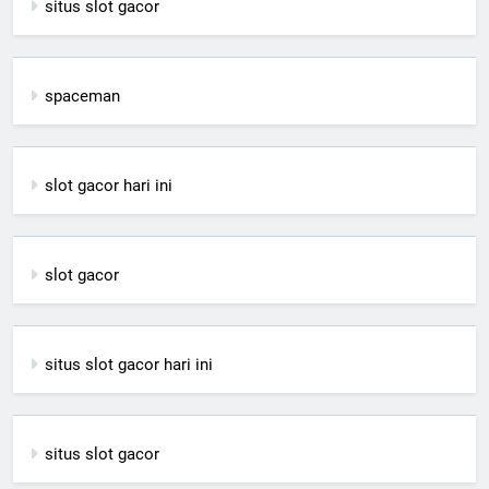
situs slot gacor
spaceman
slot gacor hari ini
slot gacor
situs slot gacor hari ini
situs slot gacor