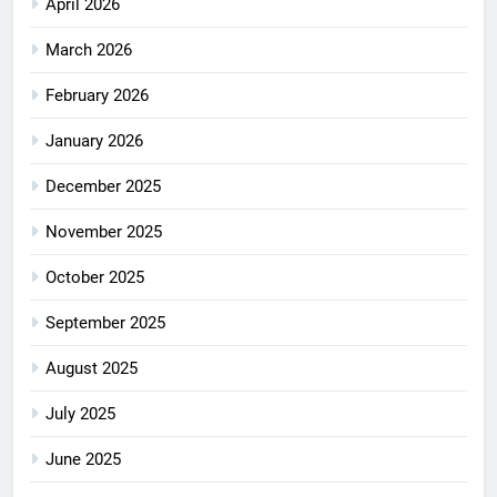
April 2026
March 2026
February 2026
January 2026
December 2025
November 2025
October 2025
September 2025
August 2025
July 2025
June 2025