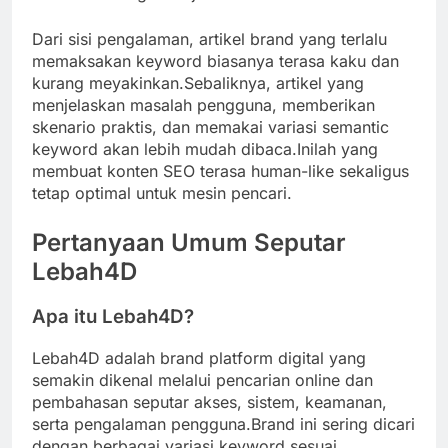
Dari sisi pengalaman, artikel brand yang terlalu
memaksakan keyword biasanya terasa kaku dan
kurang meyakinkan.Sebaliknya, artikel yang
menjelaskan masalah pengguna, memberikan
skenario praktis, dan memakai variasi semantic
keyword akan lebih mudah dibaca.Inilah yang
membuat konten SEO terasa human-like sekaligus
tetap optimal untuk mesin pencari.
Pertanyaan Umum Seputar
Lebah4D
Apa itu Lebah4D?
Lebah4D adalah brand platform digital yang
semakin dikenal melalui pencarian online dan
pembahasan seputar akses, sistem, keamanan,
serta pengalaman pengguna.Brand ini sering dicari
dengan berbagai variasi keyword sesuai