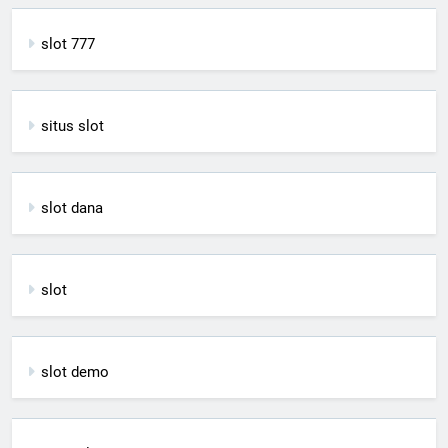
slot 777
situs slot
slot dana
slot
slot demo