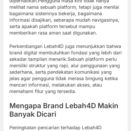
diperhatikan.Pengguna masa kini tidak hanya
melihat nama sebuah platform, tetapi juga menilai
bagaimana sistemnya bekerja, bagaimana
informasi disajikan, seberapa mudah navigasinya,
serta apakah platform tersebut mampu
memberikan rasa aman saat digunakan.
Perkembangan Lebah4D juga menunjukkan bahwa
brand digital membutuhkan fondasi yang lebih dari
sekadar tampilan menarik.Sebuah platform perlu
memiliki struktur yang rapi, alur penggunaan yang
sederhana, serta pendekatan komunikasi yang
jelas agar pengguna tidak merasa bingung ketika
mencari informasi, melakukan akses, atau
memahami fitur yang tersedia.
Mengapa Brand Lebah4D Makin
Banyak Dicari
Peningkatan pencarian terhadap Lebah4D