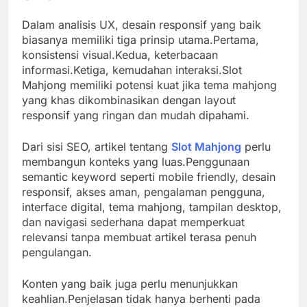
Dalam analisis UX, desain responsif yang baik
biasanya memiliki tiga prinsip utama.Pertama,
konsistensi visual.Kedua, keterbacaan
informasi.Ketiga, kemudahan interaksi.Slot
Mahjong memiliki potensi kuat jika tema mahjong
yang khas dikombinasikan dengan layout
responsif yang ringan dan mudah dipahami.
Dari sisi SEO, artikel tentang
Slot Mahjong
perlu
membangun konteks yang luas.Penggunaan
semantic keyword seperti mobile friendly, desain
responsif, akses aman, pengalaman pengguna,
interface digital, tema mahjong, tampilan desktop,
dan navigasi sederhana dapat memperkuat
relevansi tanpa membuat artikel terasa penuh
pengulangan.
Konten yang baik juga perlu menunjukkan
keahlian.Penjelasan tidak hanya berhenti pada