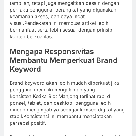
tampilan, tetapi juga mengaitkan desain dengan
perilaku pengguna, perangkat yang digunakan,
keamanan akses, dan daya ingat
visual.Pendekatan ini membuat artikel lebih
bermanfaat serta lebih sesuai dengan prinsip
konten berkualitas.
Mengapa Responsivitas
Membantu Memperkuat Brand
Keyword
Brand keyword akan lebih mudah diperkuat jika
pengguna memiliki pengalaman yang
konsisten.Ketika Slot Mahjong terlihat rapi di
ponsel, tablet, dan desktop, pengguna lebih
mudah mengingatnya sebagai konsep digital yang
stabil.Konsistensi ini membantu menciptakan
persepsi positif.