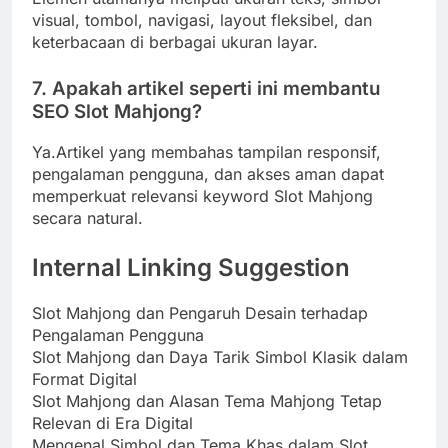
visual, tombol, navigasi, layout fleksibel, dan
keterbacaan di berbagai ukuran layar.
7. Apakah artikel seperti ini membantu
SEO Slot Mahjong?
Ya.Artikel yang membahas tampilan responsif,
pengalaman pengguna, dan akses aman dapat
memperkuat relevansi keyword Slot Mahjong
secara natural.
Internal Linking Suggestion
Slot Mahjong dan Pengaruh Desain terhadap
Pengalaman Pengguna
Slot Mahjong dan Daya Tarik Simbol Klasik dalam
Format Digital
Slot Mahjong dan Alasan Tema Mahjong Tetap
Relevan di Era Digital
Mengenal Simbol dan Tema Khas dalam Slot