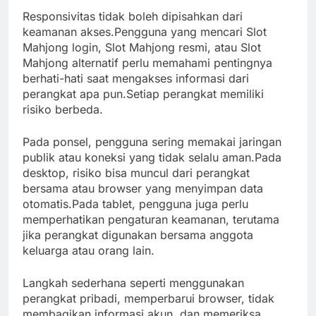
Responsivitas tidak boleh dipisahkan dari
keamanan akses.Pengguna yang mencari Slot
Mahjong login, Slot Mahjong resmi, atau Slot
Mahjong alternatif perlu memahami pentingnya
berhati-hati saat mengakses informasi dari
perangkat apa pun.Setiap perangkat memiliki
risiko berbeda.
Pada ponsel, pengguna sering memakai jaringan
publik atau koneksi yang tidak selalu aman.Pada
desktop, risiko bisa muncul dari perangkat
bersama atau browser yang menyimpan data
otomatis.Pada tablet, pengguna juga perlu
memperhatikan pengaturan keamanan, terutama
jika perangkat digunakan bersama anggota
keluarga atau orang lain.
Langkah sederhana seperti menggunakan
perangkat pribadi, memperbarui browser, tidak
membagikan informasi akun, dan memeriksa