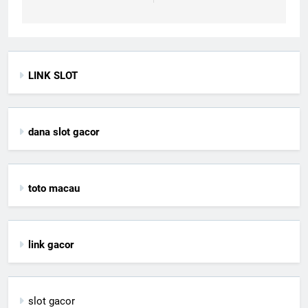
LINK SLOT
dana slot gacor
toto macau
link gacor
slot gacor