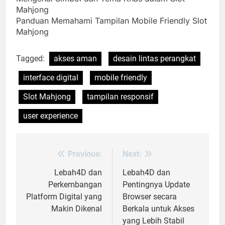
Mahjong
Panduan Memahami Tampilan Mobile Friendly Slot
Mahjong
Tagged:
akses aman
desain lintas perangkat
interface digital
mobile friendly
Slot Mahjong
tampilan responsif
user experience
Previous:
Next:
Post
navigation
Lebah4D dan
Lebah4D dan
Perkembangan
Pentingnya Update
Platform Digital yang
Browser secara
Makin Dikenal
Berkala untuk Akses
yang Lebih Stabil