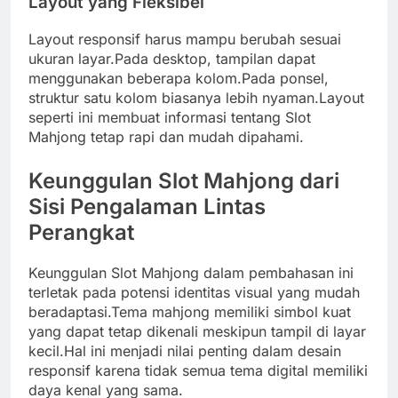
Layout yang Fleksibel
Layout responsif harus mampu berubah sesuai
ukuran layar.Pada desktop, tampilan dapat
menggunakan beberapa kolom.Pada ponsel,
struktur satu kolom biasanya lebih nyaman.Layout
seperti ini membuat informasi tentang Slot
Mahjong tetap rapi dan mudah dipahami.
Keunggulan Slot Mahjong dari
Sisi Pengalaman Lintas
Perangkat
Keunggulan Slot Mahjong dalam pembahasan ini
terletak pada potensi identitas visual yang mudah
beradaptasi.Tema mahjong memiliki simbol kuat
yang dapat tetap dikenali meskipun tampil di layar
kecil.Hal ini menjadi nilai penting dalam desain
responsif karena tidak semua tema digital memiliki
daya kenal yang sama.