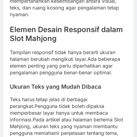
mempertahankan keseimbangan antara visual,
teks, dan ruang kosong agar pengalaman tetap
nyaman.
Elemen Desain Responsif dalam
Slot Mahjong
Tampilan responsif tidak hanya berarti ukuran
halaman berubah mengikuti layar.Ada beberapa
elemen penting yang perlu diperhatikan agar
pengalaman pengguna benar-benar optimal.
Ukuran Teks yang Mudah Dibaca
Teks harus tetap jelas di berbagai
perangkat.Pengguna tidak boleh dipaksa
memperbesar layar hanya untuk membaca
informasi.Pada artikel atau halaman bertema Slot
Mahjong, ukuran teks yang nyaman membantu
pengguna memahami penjelasan tentang tema,