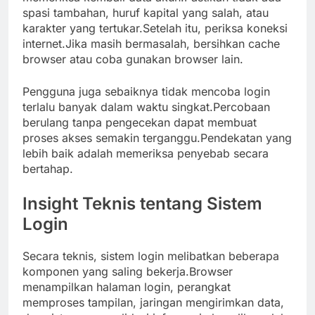
spasi tambahan, huruf kapital yang salah, atau
karakter yang tertukar.Setelah itu, periksa koneksi
internet.Jika masih bermasalah, bersihkan cache
browser atau coba gunakan browser lain.
Pengguna juga sebaiknya tidak mencoba login
terlalu banyak dalam waktu singkat.Percobaan
berulang tanpa pengecekan dapat membuat
proses akses semakin terganggu.Pendekatan yang
lebih baik adalah memeriksa penyebab secara
bertahap.
Insight Teknis tentang Sistem
Login
Secara teknis, sistem login melibatkan beberapa
komponen yang saling bekerja.Browser
menampilkan halaman login, perangkat
memproses tampilan, jaringan mengirimkan data,