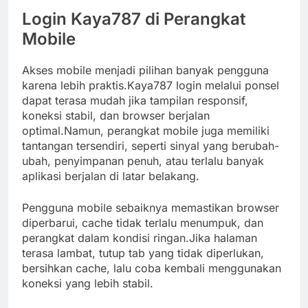
Login Kaya787 di Perangkat
Mobile
Akses mobile menjadi pilihan banyak pengguna
karena lebih praktis.Kaya787 login melalui ponsel
dapat terasa mudah jika tampilan responsif,
koneksi stabil, dan browser berjalan
optimal.Namun, perangkat mobile juga memiliki
tantangan tersendiri, seperti sinyal yang berubah-
ubah, penyimpanan penuh, atau terlalu banyak
aplikasi berjalan di latar belakang.
Pengguna mobile sebaiknya memastikan browser
diperbarui, cache tidak terlalu menumpuk, dan
perangkat dalam kondisi ringan.Jika halaman
terasa lambat, tutup tab yang tidak diperlukan,
bersihkan cache, lalu coba kembali menggunakan
koneksi yang lebih stabil.