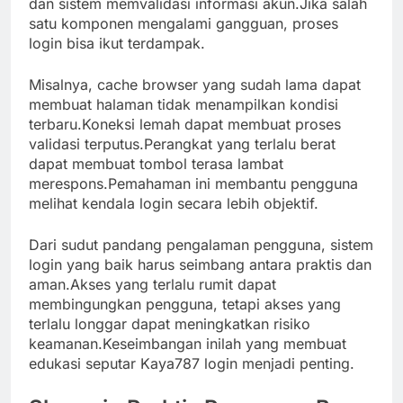
dan sistem memvalidasi informasi akun.Jika salah
satu komponen mengalami gangguan, proses
login bisa ikut terdampak.
Misalnya, cache browser yang sudah lama dapat
membuat halaman tidak menampilkan kondisi
terbaru.Koneksi lemah dapat membuat proses
validasi terputus.Perangkat yang terlalu berat
dapat membuat tombol terasa lambat
merespons.Pemahaman ini membantu pengguna
melihat kendala login secara lebih objektif.
Dari sudut pandang pengalaman pengguna, sistem
login yang baik harus seimbang antara praktis dan
aman.Akses yang terlalu rumit dapat
membingungkan pengguna, tetapi akses yang
terlalu longgar dapat meningkatkan risiko
keamanan.Keseimbangan inilah yang membuat
edukasi seputar Kaya787 login menjadi penting.