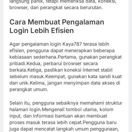
langsung panik, tetapi memeriksa data, koneksi,
browser, dan perangkat secara berurutan.
Cara Membuat Pengalaman
Login Lebih Efisien
Agar pengalaman login Kaya787 terasa lebih
efisien, pengguna dapat menerapkan beberapa
kebiasaan sederhana.Pertama, gunakan perangkat
pribadi.Kedua, perbarui browser secara
berkala.Ketiga, pastikan koneksi internet stabil
sebelum masuk.Keempat, gunakan kata sandi kuat
dan unik.Kelima, jangan menyimpan data akses di
perangkat umum.
Selain itu, pengguna sebaiknya memahami struktur
halaman login.Mengenali tombol utama, kolom
input, dan informasi bantuan akan membuat
proses masuk terasa lebih cepat.Pengguna baru
juga dapat mencatat langkah umum penggunaan,