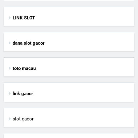
LINK SLOT
dana slot gacor
toto macau
link gacor
slot gacor