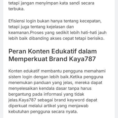
tetapi jangan menyimpan kata sandi secara
terbuka.
Efisiensi login bukan hanya tentang kecepatan,
tetapi juga tentang kejelasan dan
keamanan.Proses yang sedikit lebih hati-hati jauh
lebih baik dibanding akses cepat tetapi berisiko.
Peran Konten Edukatif dalam
Memperkuat Brand Kaya787
Konten edukatif membantu pengguna memahami
sistem login dengan lebih baik.Ketika pengguna
menemukan panduan yang jelas, mereka dapat
menyelesaikan kendala dasar tanpa harus
bergantung pada informasi yang tidak
jelas.Kaya787 sebagai brand keyword dapat
diperkuat melalui artikel yang menjawab
kebutuhan pengguna secara nyata.