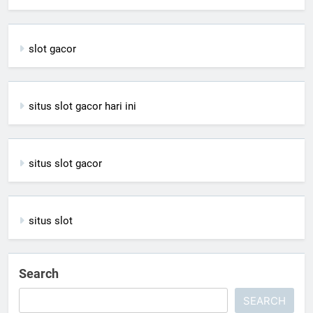
slot gacor
situs slot gacor hari ini
situs slot gacor
situs slot
Search
SEARCH