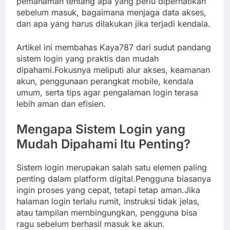
pemahaman tentang apa yang perlu diperhatikan
sebelum masuk, bagaimana menjaga data akses,
dan apa yang harus dilakukan jika terjadi kendala.
Artikel ini membahas Kaya787 dari sudut pandang
sistem login yang praktis dan mudah
dipahami.Fokusnya meliputi alur akses, keamanan
akun, penggunaan perangkat mobile, kendala
umum, serta tips agar pengalaman login terasa
lebih aman dan efisien.
Mengapa Sistem Login yang
Mudah Dipahami Itu Penting?
Sistem login merupakan salah satu elemen paling
penting dalam platform digital.Pengguna biasanya
ingin proses yang cepat, tetapi tetap aman.Jika
halaman login terlalu rumit, instruksi tidak jelas,
atau tampilan membingungkan, pengguna bisa
ragu sebelum berhasil masuk ke akun.