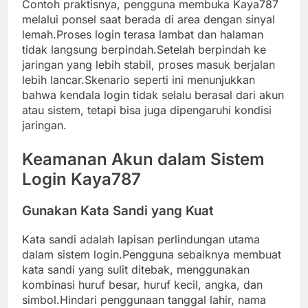
Contoh praktisnya, pengguna membuka Kaya787
melalui ponsel saat berada di area dengan sinyal
lemah.Proses login terasa lambat dan halaman
tidak langsung berpindah.Setelah berpindah ke
jaringan yang lebih stabil, proses masuk berjalan
lebih lancar.Skenario seperti ini menunjukkan
bahwa kendala login tidak selalu berasal dari akun
atau sistem, tetapi bisa juga dipengaruhi kondisi
jaringan.
Keamanan Akun dalam Sistem
Login Kaya787
Gunakan Kata Sandi yang Kuat
Kata sandi adalah lapisan perlindungan utama
dalam sistem login.Pengguna sebaiknya membuat
kata sandi yang sulit ditebak, menggunakan
kombinasi huruf besar, huruf kecil, angka, dan
simbol.Hindari penggunaan tanggal lahir, nama