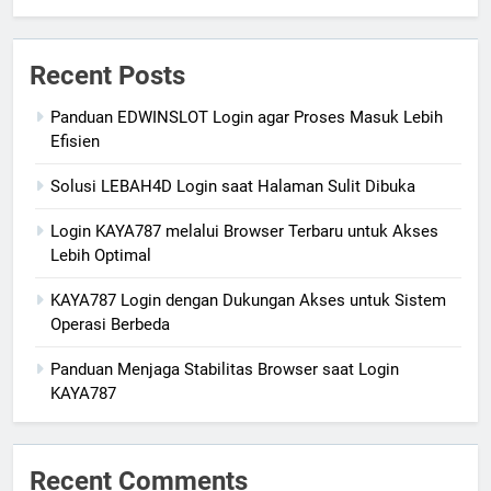
Recent Posts
Panduan EDWINSLOT Login agar Proses Masuk Lebih
Efisien
Solusi LEBAH4D Login saat Halaman Sulit Dibuka
Login KAYA787 melalui Browser Terbaru untuk Akses
Lebih Optimal
KAYA787 Login dengan Dukungan Akses untuk Sistem
Operasi Berbeda
Panduan Menjaga Stabilitas Browser saat Login
KAYA787
Recent Comments