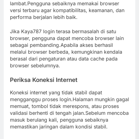
lambat.Pengguna sebaiknya memakai browser
versi terbaru agar kompatibilitas, keamanan, dan
performa berjalan lebih baik.
Jika Kaya787 login terasa bermasalah di satu
browser, pengguna dapat mencoba browser lain
sebagai pembanding.Apabila akses berhasil
melalui browser berbeda, kemungkinan kendala
berasal dari pengaturan atau data cache pada
browser sebelumnya.
Periksa Koneksi Internet
Koneksi internet yang tidak stabil dapat
mengganggu proses login.Halaman mungkin gagal
memuat, tombol tidak merespons, atau proses
validasi berhenti di tengah jalan.Sebelum mencoba
masuk berulang kali, pengguna sebaiknya
memastikan jaringan dalam kondisi stabil.