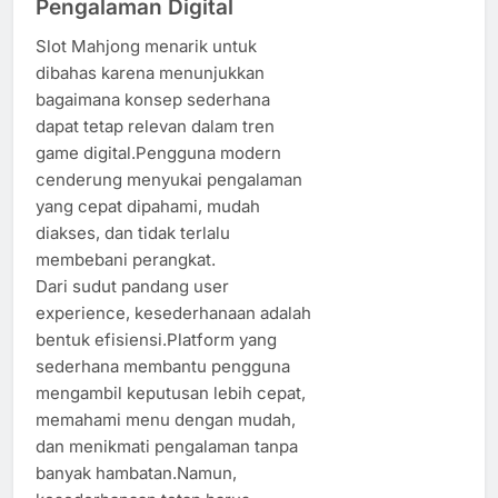
Pengalaman Digital
Slot Mahjong menarik untuk
dibahas karena menunjukkan
bagaimana konsep sederhana
dapat tetap relevan dalam tren
game digital.Pengguna modern
cenderung menyukai pengalaman
yang cepat dipahami, mudah
diakses, dan tidak terlalu
membebani perangkat.
Dari sudut pandang user
experience, kesederhanaan adalah
bentuk efisiensi.Platform yang
sederhana membantu pengguna
mengambil keputusan lebih cepat,
memahami menu dengan mudah,
dan menikmati pengalaman tanpa
banyak hambatan.Namun,