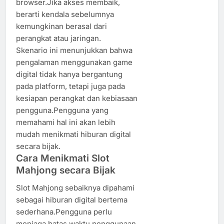
browser.Jika akses membaik,
berarti kendala sebelumnya
kemungkinan berasal dari
perangkat atau jaringan.
Skenario ini menunjukkan bahwa
pengalaman menggunakan game
digital tidak hanya bergantung
pada platform, tetapi juga pada
kesiapan perangkat dan kebiasaan
pengguna.Pengguna yang
memahami hal ini akan lebih
mudah menikmati hiburan digital
secara bijak.
Cara Menikmati Slot
Mahjong secara Bijak
Slot Mahjong sebaiknya dipahami
sebagai hiburan digital bertema
sederhana.Pengguna perlu
menjaga batas waktu penggunaan,