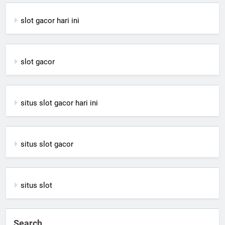
slot gacor hari ini
slot gacor
situs slot gacor hari ini
situs slot gacor
situs slot
Search