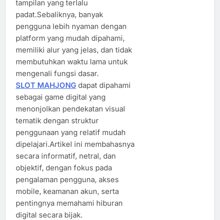
tampilan yang terlalu
padat.Sebaliknya, banyak
pengguna lebih nyaman dengan
platform yang mudah dipahami,
memiliki alur yang jelas, dan tidak
membutuhkan waktu lama untuk
mengenali fungsi dasar.
SLOT MAHJONG
dapat dipahami
sebagai game digital yang
menonjolkan pendekatan visual
tematik dengan struktur
penggunaan yang relatif mudah
dipelajari.Artikel ini membahasnya
secara informatif, netral, dan
objektif, dengan fokus pada
pengalaman pengguna, akses
mobile, keamanan akun, serta
pentingnya memahami hiburan
digital secara bijak.