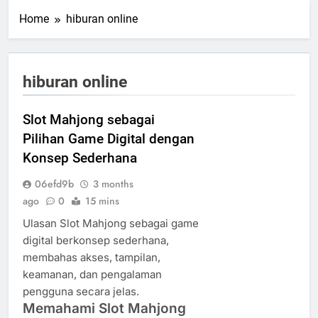
Home
hiburan online
hiburan online
Slot Mahjong sebagai
Pilihan Game Digital dengan
Konsep Sederhana
06efd9b
3 months
ago
0
15 mins
Ulasan Slot Mahjong sebagai game
digital berkonsep sederhana,
membahas akses, tampilan,
keamanan, dan pengalaman
pengguna secara jelas.
Memahami Slot Mahjong