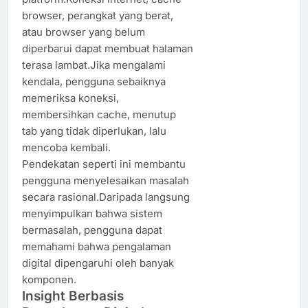
browser, perangkat yang berat,
atau browser yang belum
diperbarui dapat membuat halaman
terasa lambat.Jika mengalami
kendala, pengguna sebaiknya
memeriksa koneksi,
membersihkan cache, menutup
tab yang tidak diperlukan, lalu
mencoba kembali.
Pendekatan seperti ini membantu
pengguna menyelesaikan masalah
secara rasional.Daripada langsung
menyimpulkan bahwa sistem
bermasalah, pengguna dapat
memahami bahwa pengalaman
digital dipengaruhi oleh banyak
komponen.
Insight Berbasis