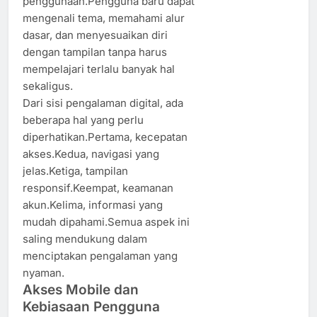
penggunaan.Pengguna baru dapat
mengenali tema, memahami alur
dasar, dan menyesuaikan diri
dengan tampilan tanpa harus
mempelajari terlalu banyak hal
sekaligus.
Dari sisi pengalaman digital, ada
beberapa hal yang perlu
diperhatikan.Pertama, kecepatan
akses.Kedua, navigasi yang
jelas.Ketiga, tampilan
responsif.Keempat, keamanan
akun.Kelima, informasi yang
mudah dipahami.Semua aspek ini
saling mendukung dalam
menciptakan pengalaman yang
nyaman.
Akses Mobile dan
Kebiasaan Pengguna