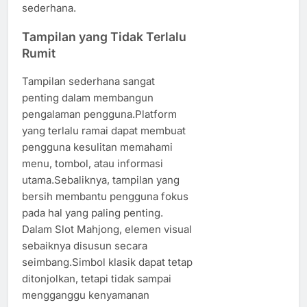
sederhana.
Tampilan yang Tidak Terlalu
Rumit
Tampilan sederhana sangat
penting dalam membangun
pengalaman pengguna.Platform
yang terlalu ramai dapat membuat
pengguna kesulitan memahami
menu, tombol, atau informasi
utama.Sebaliknya, tampilan yang
bersih membantu pengguna fokus
pada hal yang paling penting.
Dalam Slot Mahjong, elemen visual
sebaiknya disusun secara
seimbang.Simbol klasik dapat tetap
ditonjolkan, tetapi tidak sampai
mengganggu kenyamanan