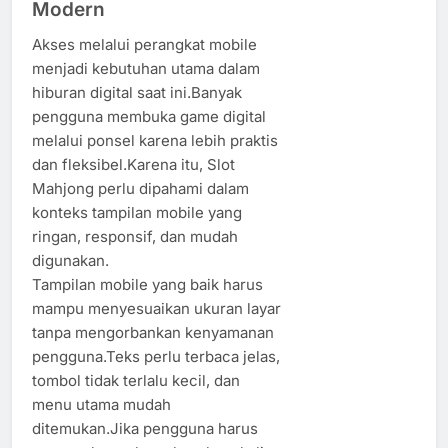
Modern
Akses melalui perangkat mobile
menjadi kebutuhan utama dalam
hiburan digital saat ini.Banyak
pengguna membuka game digital
melalui ponsel karena lebih praktis
dan fleksibel.Karena itu, Slot
Mahjong perlu dipahami dalam
konteks tampilan mobile yang
ringan, responsif, dan mudah
digunakan.
Tampilan mobile yang baik harus
mampu menyesuaikan ukuran layar
tanpa mengorbankan kenyamanan
pengguna.Teks perlu terbaca jelas,
tombol tidak terlalu kecil, dan
menu utama mudah
ditemukan.Jika pengguna harus