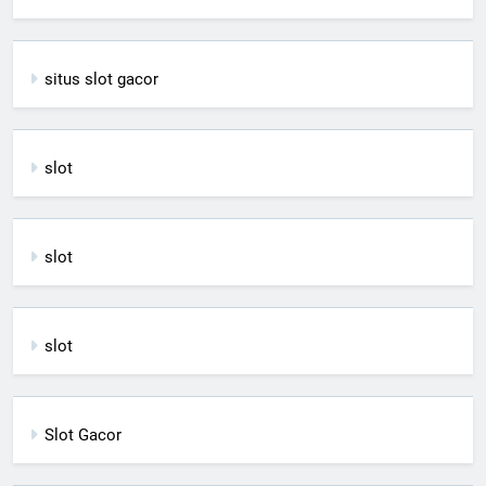
situs slot gacor
slot
slot
slot
Slot Gacor