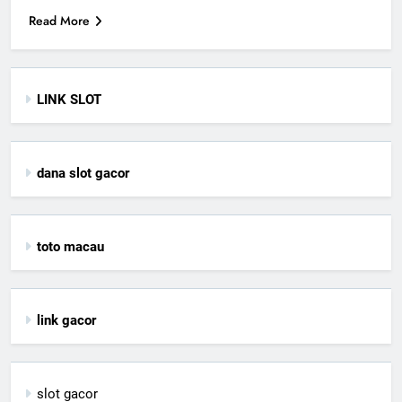
Read More
LINK SLOT
dana slot gacor
toto macau
link gacor
slot gacor