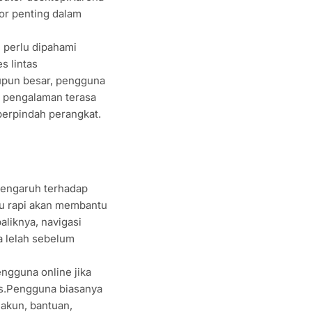
tor penting dalam
 perlu dipahami
s lintas
maupun besar, pengguna
t pengalaman terasa
berpindah perangkat.
pengaruh terhadap
u rapi akan membantu
liknya, navigasi
a lelah sebelum
ngguna online jika
las.Pengguna biasanya
akun, bantuan,