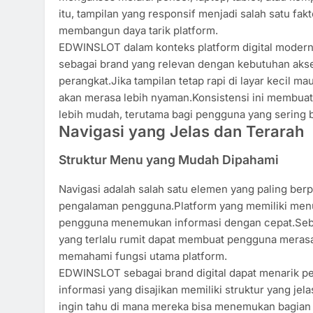
itu, tampilan yang responsif menjadi salah satu fak
membangun daya tarik platform.
EDWINSLOT dalam konteks platform digital modern
sebagai brand yang relevan dengan kebutuhan akse
perangkat.Jika tampilan tetap rapi di layar kecil 
akan merasa lebih nyaman.Konsistensi ini membua
lebih mudah, terutama bagi pengguna yang sering 
Navigasi yang Jelas dan Terarah
Struktur Menu yang Mudah Dipahami
Navigasi adalah salah satu elemen yang paling ber
pengalaman pengguna.Platform yang memiliki men
pengguna menemukan informasi dengan cepat.Seba
yang terlalu rumit dapat membuat pengguna meras
memahami fungsi utama platform.
EDWINSLOT sebagai brand digital dapat menarik pe
informasi yang disajikan memiliki struktur yang je
ingin tahu di mana mereka bisa menemukan bagian 