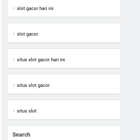
slot gacor hari ini
slot gacor
situs slot gacor hari ini
situs slot gacor
situs slot
Search