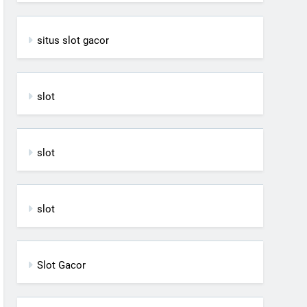
situs slot gacor
slot
slot
slot
Slot Gacor