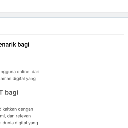
narik bagi
ngguna online, dari
laman digital yang
T bagi
dikaitkan dengan
mi, dan relevan
dunia digital yang