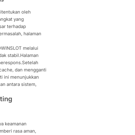
ditentukan oleh
angkat yang
sar terhadap
ermasalah, halaman
DWINSLOT melalui
dak stabil.Halaman
 merespons.Setelah
 cache, dan mengganti
rti ini menunjukkan
an antara sistem,
ting
nya keamanan
mberi rasa aman,