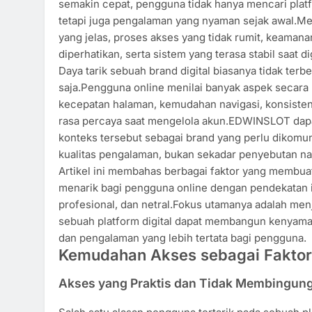
semakin cepat, pengguna tidak hanya mencari platf
tetapi juga pengalaman yang nyaman sejak awal.Me
yang jelas, proses akses yang tidak rumit, keaman
diperhatikan, serta sistem yang terasa stabil saat d
Daya tarik sebuah brand digital biasanya tidak terbe
saja.Pengguna online menilai banyak aspek secara 
kecepatan halaman, kemudahan navigasi, konsisten
rasa percaya saat mengelola akun.EDWINSLOT dap
konteks tersebut sebagai brand yang perlu dikomun
kualitas pengalaman, bukan sekadar penyebutan n
Artikel ini membahas berbagai faktor yang memb
menarik bagi pengguna online dengan pendekatan i
profesional, dan netral.Fokus utamanya adalah me
sebuah platform digital dapat membangun kenyama
dan pengalaman yang lebih tertata bagi pengguna.
Kemudahan Akses sebagai Fakto
Akses yang Praktis dan Tidak Membingun