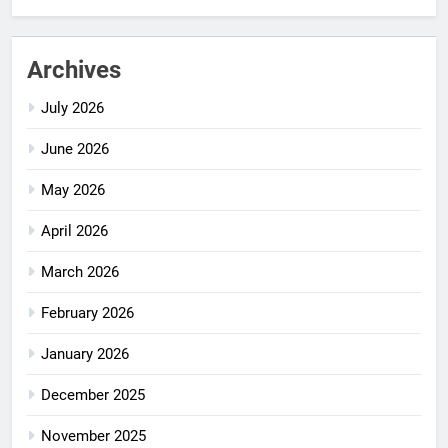
Archives
July 2026
June 2026
May 2026
April 2026
March 2026
February 2026
January 2026
December 2025
November 2025