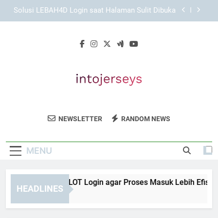
Skip
Login KAYA787 melalui Browser Terbaru untuk
to
Akses Lebih Optimal
content
KAYA787 Login dengan Dukungan Akses untuk
Sistem Operasi Berbeda
Panduan EDWINSLOT Login agar Proses Masuk
Lebih Efisien
Solusi LEBAH4D Login saat Halaman Sulit Dibuka
Login KAYA787 melalui Browser Terbaru untuk
Akses Lebih Optimal
Into Jerseys
Dapatkan Jersey Olahraga Berkualitas Dan
KAYA787 Login dengan Dukungan Akses untuk
NEWSLETTER
RANDOM NEWS
Sistem Operasi Berbeda
Merchandise Favorit Anda Di Into Jerseys.
MENU
anduan EDWINSLOT Login agar Proses Masuk Lebih Efisien
HEADLINES
Weeks Ago