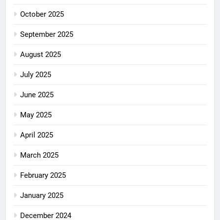
October 2025
September 2025
August 2025
July 2025
June 2025
May 2025
April 2025
March 2025
February 2025
January 2025
December 2024