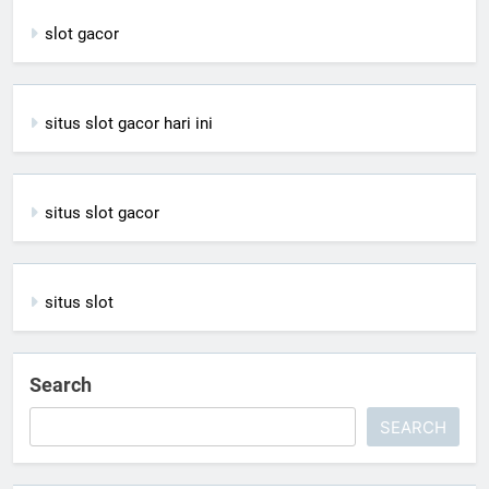
slot gacor
situs slot gacor hari ini
situs slot gacor
situs slot
Search
SEARCH