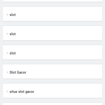
slot
slot
slot
Slot Gacor
situs slot gacor