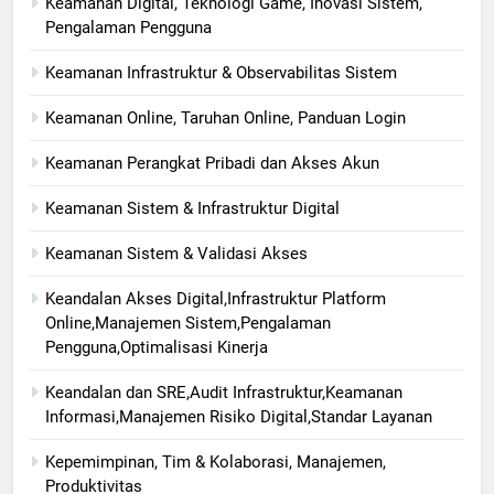
Keamanan Digital, Teknologi Game, Inovasi Sistem,
Pengalaman Pengguna
Keamanan Infrastruktur & Observabilitas Sistem
Keamanan Online, Taruhan Online, Panduan Login
Keamanan Perangkat Pribadi dan Akses Akun
Keamanan Sistem & Infrastruktur Digital
Keamanan Sistem & Validasi Akses
Keandalan Akses Digital,Infrastruktur Platform
Online,Manajemen Sistem,Pengalaman
Pengguna,Optimalisasi Kinerja
Keandalan dan SRE,Audit Infrastruktur,Keamanan
Informasi,Manajemen Risiko Digital,Standar Layanan
Kepemimpinan, Tim & Kolaborasi, Manajemen,
Produktivitas