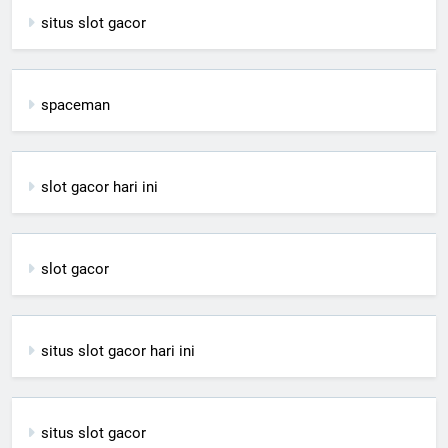
situs slot gacor
spaceman
slot gacor hari ini
slot gacor
situs slot gacor hari ini
situs slot gacor