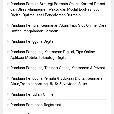
Panduan Pemula Strategi Bermain Online Kontrol Emosi
dan Stres Manajemen Waktu dan Modal Edukasi Judi
Digital Optimalisasi Pengalaman Bermain
Panduan Pemula, Keamanan Akun, Tips Slot Online, Cara
Daftar, Pengalaman Bermain
Panduan Pengguna Digital
Panduan Pengguna, Keamanan Digital, Tips Online,
Aplikasi Mobile, Teknologi Digital
Panduan Pengguna, Taruhan Online, Keamanan & Privasi
Panduan Pengguna,Pemula & Edukasi Digital,Keamanan
Akun,Troubleshooting,UI/UX & Navigasi Situs
Panduan Perjudian Online
Panduan Persiapan Registrasi