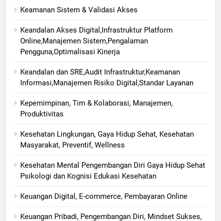
Keamanan Sistem & Validasi Akses
Keandalan Akses Digital,Infrastruktur Platform
Online,Manajemen Sistem,Pengalaman
Pengguna,Optimalisasi Kinerja
Keandalan dan SRE,Audit Infrastruktur,Keamanan
Informasi,Manajemen Risiko Digital,Standar Layanan
Kepemimpinan, Tim & Kolaborasi, Manajemen,
Produktivitas
Kesehatan Lingkungan, Gaya Hidup Sehat, Kesehatan
Masyarakat, Preventif, Wellness
Kesehatan Mental Pengembangan Diri Gaya Hidup Sehat
Psikologi dan Kognisi Edukasi Kesehatan
Keuangan Digital, E-commerce, Pembayaran Online
Keuangan Pribadi, Pengembangan Diri, Mindset Sukses,