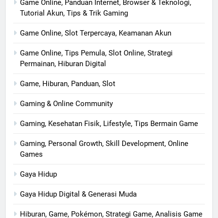
Game Online, Panduan Internet, Browser & Teknologi,
Tutorial Akun, Tips & Trik Gaming
Game Online, Slot Terpercaya, Keamanan Akun
Game Online, Tips Pemula, Slot Online, Strategi
Permainan, Hiburan Digital
Game, Hiburan, Panduan, Slot
Gaming & Online Community
Gaming, Kesehatan Fisik, Lifestyle, Tips Bermain Game
Gaming, Personal Growth, Skill Development, Online
Games
Gaya Hidup
Gaya Hidup Digital & Generasi Muda
Hiburan, Game, Pokémon, Strategi Game, Analisis Game