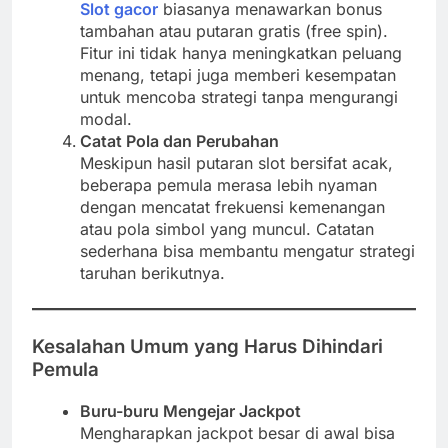
Slot gacor
biasanya menawarkan bonus
tambahan atau putaran gratis (free spin).
Fitur ini tidak hanya meningkatkan peluang
menang, tetapi juga memberi kesempatan
untuk mencoba strategi tanpa mengurangi
modal.
Catat Pola dan Perubahan
Meskipun hasil putaran slot bersifat acak,
beberapa pemula merasa lebih nyaman
dengan mencatat frekuensi kemenangan
atau pola simbol yang muncul. Catatan
sederhana bisa membantu mengatur strategi
taruhan berikutnya.
Kesalahan Umum yang Harus Dihindari
Pemula
Buru-buru Mengejar Jackpot
Mengharapkan jackpot besar di awal bisa