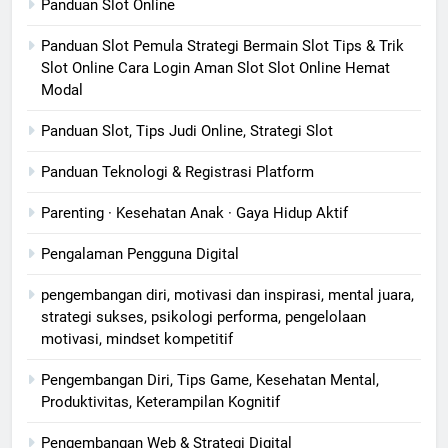
Panduan Slot Online
Panduan Slot Pemula Strategi Bermain Slot Tips & Trik
Slot Online Cara Login Aman Slot Slot Online Hemat
Modal
Panduan Slot, Tips Judi Online, Strategi Slot
Panduan Teknologi & Registrasi Platform
Parenting · Kesehatan Anak · Gaya Hidup Aktif
Pengalaman Pengguna Digital
pengembangan diri, motivasi dan inspirasi, mental juara,
strategi sukses, psikologi performa, pengelolaan
motivasi, mindset kompetitif
Pengembangan Diri, Tips Game, Kesehatan Mental,
Produktivitas, Keterampilan Kognitif
Pengembangan Web & Strategi Digital