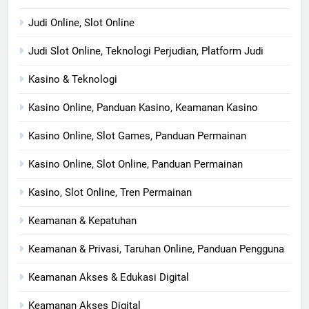
Judi Online, Slot Online
Judi Slot Online, Teknologi Perjudian, Platform Judi
Kasino & Teknologi
Kasino Online, Panduan Kasino, Keamanan Kasino
Kasino Online, Slot Games, Panduan Permainan
Kasino Online, Slot Online, Panduan Permainan
Kasino, Slot Online, Tren Permainan
Keamanan & Kepatuhan
Keamanan & Privasi, Taruhan Online, Panduan Pengguna
Keamanan Akses & Edukasi Digital
Keamanan Akses Digital