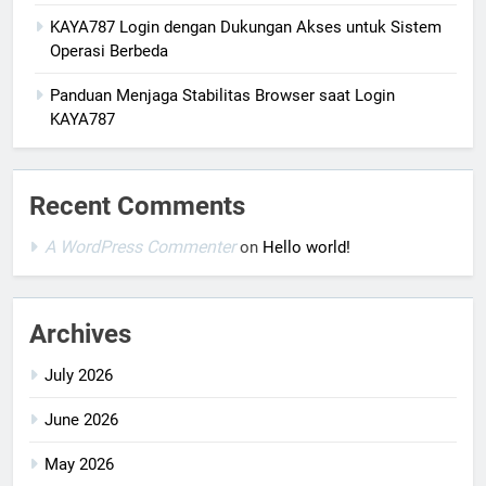
KAYA787 Login dengan Dukungan Akses untuk Sistem
Operasi Berbeda
Panduan Menjaga Stabilitas Browser saat Login
KAYA787
Recent Comments
A WordPress Commenter
on
Hello world!
Archives
July 2026
June 2026
May 2026