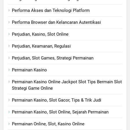
Performa Akses dan Teknologi Platform
Performa Browser dan Kelancaran Autentikasi
Perjudian, Kasino, Slot Online
Perjudian, Keamanan, Regulasi
Perjudian, Slot Games, Strategi Permainan
Permainan Kasino
Permainan Kasino Online Jackpot Slot Tips Bermain Slot
Strategi Game Online
Permainan Kasino, Slot Gacor, Tips & Trik Judi
Permainan Kasino, Slot Online, Sejarah Permainan
Permainan Online, Slot, Kasino Online