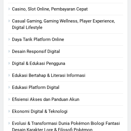
Casino, Slot Online, Pembayaran Cepat
Casual Gaming, Gaming Wellness, Player Experience,
Digital Lifestyle
Daya Tarik Platform Online
Desain Responsif Digital
Digital & Edukasi Pengguna
Edukasi Bertahap & Literasi Informasi
Edukasi Platform Digital
Efisiensi Akses dan Panduan Akun
Ekonomi Digital & Teknologi
Evolusi & Transformasi Dunia Pokémon Biologi Fantasi
Desain Karakter Lore & Filosofi Pokémon