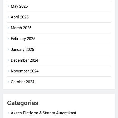
May 2025
April 2025
March 2025
February 2025
January 2025
December 2024
November 2024
October 2024
Categories
Akses Platform & Sistem Autentikasi