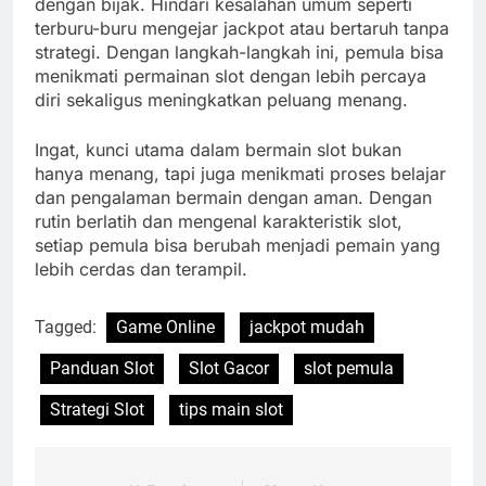
dengan bijak. Hindari kesalahan umum seperti
terburu-buru mengejar jackpot atau bertaruh tanpa
strategi. Dengan langkah-langkah ini, pemula bisa
menikmati permainan slot dengan lebih percaya
diri sekaligus meningkatkan peluang menang.
Ingat, kunci utama dalam bermain slot bukan
hanya menang, tapi juga menikmati proses belajar
dan pengalaman bermain dengan aman. Dengan
rutin berlatih dan mengenal karakteristik slot,
setiap pemula bisa berubah menjadi pemain yang
lebih cerdas dan terampil.
Tagged:
Game Online
jackpot mudah
Panduan Slot
Slot Gacor
slot pemula
Strategi Slot
tips main slot