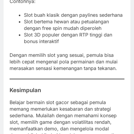
Contohnya:
Slot buah klasik dengan paylines sederhana
Slot bertema hewan atau petualangan
dengan free spin mudah diperoleh
Slot 3D populer dengan RTP tinggi dan
bonus interaktif
Dengan memilih slot yang sesuai, pemula bisa
lebih cepat mengenal pola permainan dan mulai
merasakan sensasi kemenangan tanpa tekanan.
Kesimpulan
Belajar bermain slot gacor sebagai pemula
memang memerlukan kesabaran dan strategi
sederhana. Mulailah dengan memahami konsep
slot, memilih game dengan volatilitas rendah,
memanfaatkan demo, dan mengelola modal