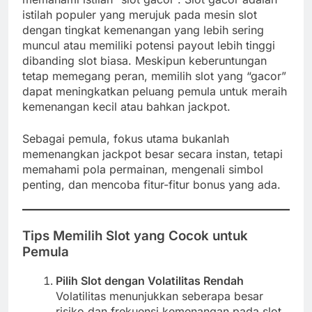
istilah populer yang merujuk pada mesin slot
dengan tingkat kemenangan yang lebih sering
muncul atau memiliki potensi payout lebih tinggi
dibanding slot biasa. Meskipun keberuntungan
tetap memegang peran, memilih slot yang “gacor”
dapat meningkatkan peluang pemula untuk meraih
kemenangan kecil atau bahkan jackpot.
Sebagai pemula, fokus utama bukanlah
memenangkan jackpot besar secara instan, tetapi
memahami pola permainan, mengenali simbol
penting, dan mencoba fitur-fitur bonus yang ada.
Tips Memilih Slot yang Cocok untuk
Pemula
Pilih Slot dengan Volatilitas Rendah
Volatilitas menunjukkan seberapa besar
risiko dan frekuensi kemenangan pada slot