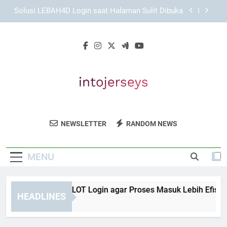
Skip
Login KAYA787 melalui Browser Terbaru untuk
to
Akses Lebih Optimal
content
KAYA787 Login dengan Dukungan Akses untuk
Sistem Operasi Berbeda
Panduan EDWINSLOT Login agar Proses Masuk
Lebih Efisien
Solusi LEBAH4D Login saat Halaman Sulit Dibuka
Login KAYA787 melalui Browser Terbaru untuk
Akses Lebih Optimal
Into Jerseys
Dapatkan Jersey Olahraga Berkualitas Dan
KAYA787 Login dengan Dukungan Akses untuk
NEWSLETTER
RANDOM NEWS
Sistem Operasi Berbeda
Merchandise Favorit Anda Di Into Jerseys.
MENU
anduan EDWINSLOT Login agar Proses Masuk Lebih Efisien
HEADLINES
Weeks Ago