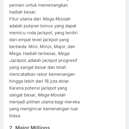
pemain untuk memenangkan
hadiah besar.
Fitur utama dari
Mega Moolah
adalah putaran bonus yang dapat
memicu roda jackpot, yang terdiri
dari empat level jackpot yang
berbeda: Mini, Minor, Major, dan
Mega. Hadiah terbesar,
Mega
Jackpot
, adalah jackpot progresif
yang sangat besar dan telah
mencatatkan rekor kemenangan
hingga lebih dari 18 juta dolar.
Karena potensi jackpot yang
sangat besar,
Mega Moolah
menjadi pilihan utama bagi mereka
yang mengincar kemenangan luar
biasa.
2.
Major Millions