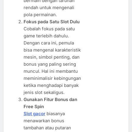
bermain dengan taruhan
rendah untuk mengenali
pola permainan.
Fokus pada Satu Slot Dulu
Cobalah fokus pada satu
game terlebih dahulu.
Dengan cara ini, pemula
bisa mengenal karakteristik
mesin, simbol penting, dan
bonus yang paling sering
muncul. Hal ini membantu
meminimalisir kebingungan
ketika menghadapi banyak
jenis slot sekaligus.
Gunakan Fitur Bonus dan
Free Spin
Slot gacor
biasanya
menawarkan bonus
tambahan atau putaran