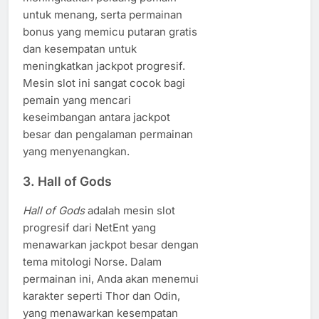
untuk menang, serta permainan
bonus yang memicu putaran gratis
dan kesempatan untuk
meningkatkan jackpot progresif.
Mesin slot ini sangat cocok bagi
pemain yang mencari
keseimbangan antara jackpot
besar dan pengalaman permainan
yang menyenangkan.
3.
Hall of Gods
Hall of Gods
adalah mesin slot
progresif dari NetEnt yang
menawarkan jackpot besar dengan
tema mitologi Norse. Dalam
permainan ini, Anda akan menemui
karakter seperti Thor dan Odin,
yang menawarkan kesempatan