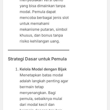
yang bisa dimainkan tanpa
modal. Pemula dapat
mencoba berbagai jenis slot
untuk memahami
mekanisme putaran, simbol
khusus, dan bonus tanpa
risiko kehilangan uang.
Strategi Dasar untuk Pemula
Kelola Modal dengan Bijak
Menetapkan batas modal
adalah langkah penting agar
bermain tetap
menyenangkan. Bagi
pemula, sebaiknya mulai
dari modal kecil dan