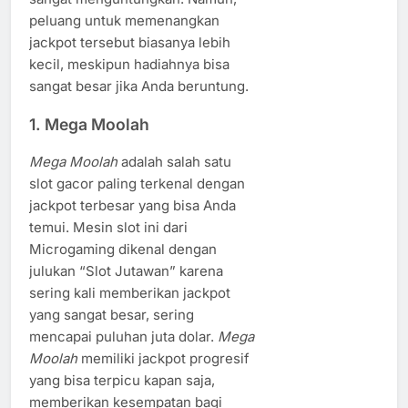
peluang untuk memenangkan
jackpot tersebut biasanya lebih
kecil, meskipun hadiahnya bisa
sangat besar jika Anda beruntung.
1.
Mega Moolah
Mega Moolah
adalah salah satu
slot gacor paling terkenal dengan
jackpot terbesar yang bisa Anda
temui. Mesin slot ini dari
Microgaming dikenal dengan
julukan “Slot Jutawan” karena
sering kali memberikan jackpot
yang sangat besar, sering
mencapai puluhan juta dolar.
Mega
Moolah
memiliki jackpot progresif
yang bisa terpicu kapan saja,
memberikan kesempatan bagi