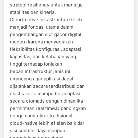
strategi resiliency untuk menjaga
stabilitas dan kinerja.
Cloud-native infrastructure telah
menjadi fondasi utama dalam
pengembangan slot gacor digital
modern karena menyediakan
fleksibilitas konfigurasi, adaptasi
kapasitas, dan ketahanan yang
tinggi terhadap lonjakan
beban.Infrastruktur jenis ini
dirancang agar aplikasi dapat
dijalankan secara terdistribusi dan
elastis serta mampu beradaptasi
secara otomatis dengan dinamika
permintaan real time.Dibandingkan
dengan arsitektur tradisional
cloud-native lebih efisien baik dari
sisi sumber daya maupun
pengelolaan operasional.