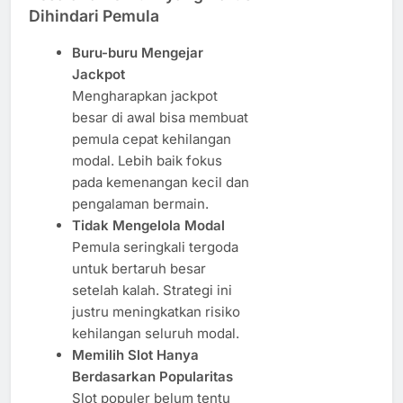
Dihindari Pemula
Buru-buru Mengejar
Jackpot
Mengharapkan jackpot
besar di awal bisa membuat
pemula cepat kehilangan
modal. Lebih baik fokus
pada kemenangan kecil dan
pengalaman bermain.
Tidak Mengelola Modal
Pemula seringkali tergoda
untuk bertaruh besar
setelah kalah. Strategi ini
justru meningkatkan risiko
kehilangan seluruh modal.
Memilih Slot Hanya
Berdasarkan Popularitas
Slot populer belum tentu