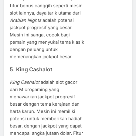
fitur bonus canggih seperti mesin
slot lainnya, daya tarik utama dari
Arabian Nights
adalah potensi
jackpot progresif yang besar.
Mesin ini sangat cocok bagi
pemain yang menyukai tema klasik
dengan peluang untuk
memenangkan jackpot besar.
5.
King Cashalot
King Cashalot
adalah slot gacor
dari Microgaming yang
menawarkan jackpot progresif
besar dengan tema kerajaan dan
harta karun. Mesin ini memiliki
potensi untuk memberikan hadiah
besar, dengan jackpot yang dapat
mencapai angka jutaan dolar. Fitur