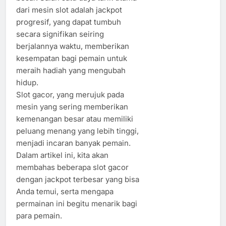
dari mesin slot adalah jackpot
progresif, yang dapat tumbuh
secara signifikan seiring
berjalannya waktu, memberikan
kesempatan bagi pemain untuk
meraih hadiah yang mengubah
hidup.
Slot gacor, yang merujuk pada
mesin yang sering memberikan
kemenangan besar atau memiliki
peluang menang yang lebih tinggi,
menjadi incaran banyak pemain.
Dalam artikel ini, kita akan
membahas beberapa slot gacor
dengan jackpot terbesar yang bisa
Anda temui, serta mengapa
permainan ini begitu menarik bagi
para pemain.