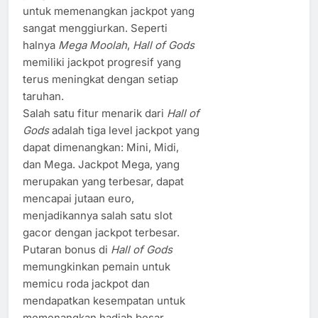
untuk memenangkan jackpot yang
sangat menggiurkan. Seperti
halnya
Mega Moolah
,
Hall of Gods
memiliki jackpot progresif yang
terus meningkat dengan setiap
taruhan.
Salah satu fitur menarik dari
Hall of
Gods
adalah tiga level jackpot yang
dapat dimenangkan: Mini, Midi,
dan Mega. Jackpot Mega, yang
merupakan yang terbesar, dapat
mencapai jutaan euro,
menjadikannya salah satu slot
gacor dengan jackpot terbesar.
Putaran bonus di
Hall of Gods
memungkinkan pemain untuk
memicu roda jackpot dan
mendapatkan kesempatan untuk
memenangkan hadiah besar.