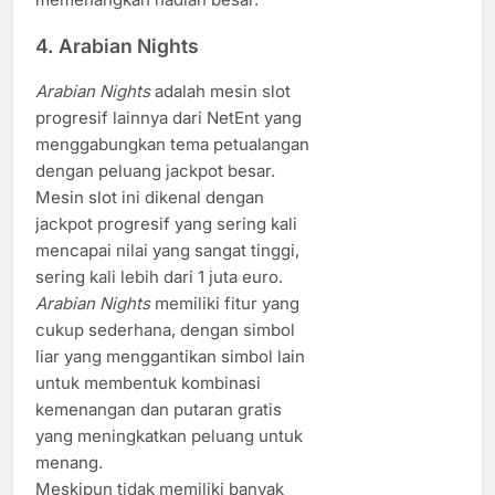
4.
Arabian Nights
Arabian Nights
adalah mesin slot
progresif lainnya dari NetEnt yang
menggabungkan tema petualangan
dengan peluang jackpot besar.
Mesin slot ini dikenal dengan
jackpot progresif yang sering kali
mencapai nilai yang sangat tinggi,
sering kali lebih dari 1 juta euro.
Arabian Nights
memiliki fitur yang
cukup sederhana, dengan simbol
liar yang menggantikan simbol lain
untuk membentuk kombinasi
kemenangan dan putaran gratis
yang meningkatkan peluang untuk
menang.
Meskipun tidak memiliki banyak