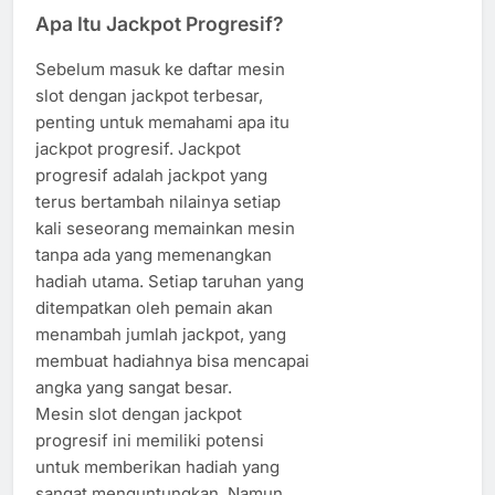
Apa Itu Jackpot Progresif?
Sebelum masuk ke daftar mesin
slot dengan jackpot terbesar,
penting untuk memahami apa itu
jackpot progresif. Jackpot
progresif adalah jackpot yang
terus bertambah nilainya setiap
kali seseorang memainkan mesin
tanpa ada yang memenangkan
hadiah utama. Setiap taruhan yang
ditempatkan oleh pemain akan
menambah jumlah jackpot, yang
membuat hadiahnya bisa mencapai
angka yang sangat besar.
Mesin slot dengan jackpot
progresif ini memiliki potensi
untuk memberikan hadiah yang
sangat menguntungkan. Namun,