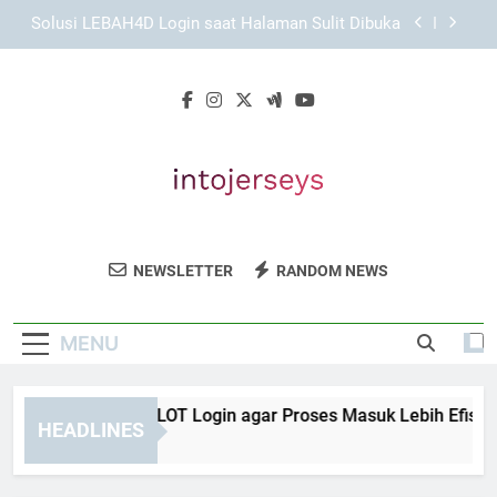
Skip
Login KAYA787 melalui Browser Terbaru untuk
to
Akses Lebih Optimal
content
KAYA787 Login dengan Dukungan Akses untuk
Sistem Operasi Berbeda
Panduan EDWINSLOT Login agar Proses Masuk
Lebih Efisien
Solusi LEBAH4D Login saat Halaman Sulit Dibuka
Login KAYA787 melalui Browser Terbaru untuk
Akses Lebih Optimal
Into Jerseys
Dapatkan Jersey Olahraga Berkualitas Dan
KAYA787 Login dengan Dukungan Akses untuk
NEWSLETTER
RANDOM NEWS
Sistem Operasi Berbeda
Merchandise Favorit Anda Di Into Jerseys.
MENU
nduan EDWINSLOT Login agar Proses Masuk Lebih Efisien
HEADLINES
Weeks Ago