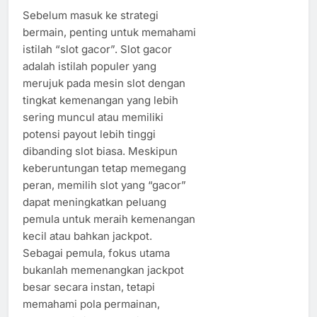
Sebelum masuk ke strategi
bermain, penting untuk memahami
istilah “slot gacor”. Slot gacor
adalah istilah populer yang
merujuk pada mesin slot dengan
tingkat kemenangan yang lebih
sering muncul atau memiliki
potensi payout lebih tinggi
dibanding slot biasa. Meskipun
keberuntungan tetap memegang
peran, memilih slot yang “gacor”
dapat meningkatkan peluang
pemula untuk meraih kemenangan
kecil atau bahkan jackpot.
Sebagai pemula, fokus utama
bukanlah memenangkan jackpot
besar secara instan, tetapi
memahami pola permainan,