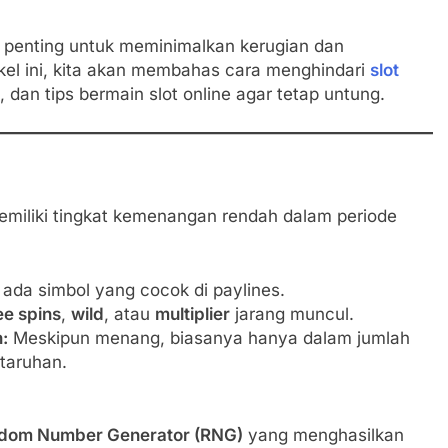
i penting untuk meminimalkan kerugian dan
el ini, kita akan membahas cara menghindari
slot
t, dan tips bermain slot online agar tetap untung.
miliki tingkat kemenangan rendah dalam periode
ada simbol yang cocok di paylines.
ee spins
,
wild
, atau
multiplier
jarang muncul.
:
Meskipun menang, biasanya hanya dalam jumlah
 taruhan.
dom Number Generator (RNG)
yang menghasilkan