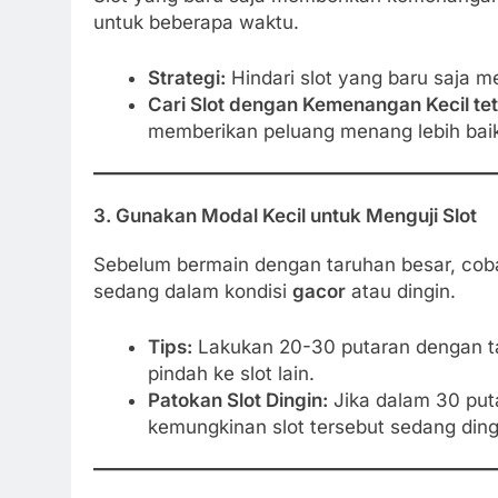
untuk beberapa waktu.
Strategi:
Hindari slot yang baru saja me
Cari Slot dengan Kemenangan Kecil tet
memberikan peluang menang lebih baik
3. Gunakan Modal Kecil untuk Menguji Slot
Sebelum bermain dengan taruhan besar, coba
sedang dalam kondisi
gacor
atau dingin.
Tips:
Lakukan 20-30 putaran dengan tar
pindah ke slot lain.
Patokan Slot Dingin:
Jika dalam 30 put
kemungkinan slot tersebut sedang ding