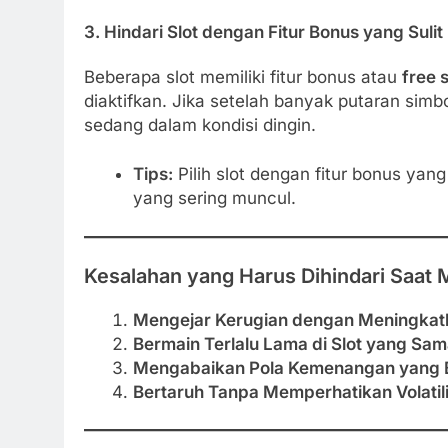
3. Hindari Slot dengan Fitur Bonus yang Sulit
Beberapa slot memiliki fitur bonus atau
free 
diaktifkan. Jika setelah banyak putaran simb
sedang dalam kondisi dingin.
Tips:
Pilih slot dengan fitur bonus yan
yang sering muncul.
Kesalahan yang Harus Dihindari Saat 
Mengejar Kerugian dengan Meningkat
Bermain Terlalu Lama di Slot yang Sam
Mengabaikan Pola Kemenangan yang 
Bertaruh Tanpa Memperhatikan Volatili