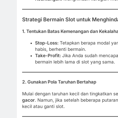
Strategi Bermain Slot untuk Menghinda
1. Tentukan Batas Kemenangan dan Kekalah
Stop-Loss:
Tetapkan berapa modal yan
habis, berhenti bermain.
Take-Profit:
Jika Anda sudah mencapai
bermain lebih lama di slot yang sama.
2. Gunakan Pola Taruhan Bertahap
Mulai dengan taruhan kecil dan tingkatkan s
gacor
. Namun, jika setelah beberapa putara
kecil atau ganti slot.