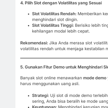
4. Pilih Slot dengan Volatilitas yang Sesuai
Slot Volatilitas Rendah:
Memberikan keme
menghindari slot dingin.
Slot Volatilitas Tinggi:
Berisiko lebih tin
kehilangan modal lebih cepat.
Rekomendasi:
Jika Anda merasa slot volatilit
volatilitas rendah untuk menjaga kestabilan 
5. Gunakan Fitur Demo untuk Menghindari Slo
Banyak slot online menawarkan
mode demo
harus menggunakan uang asli.
Strategi:
Uji slot di mode demo terleb
sering, Anda bisa beralih ke mode uang 
Keuntungan:
Menghindari kerugian mod