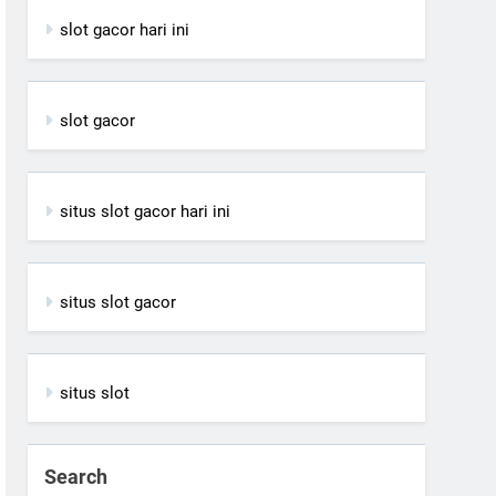
slot gacor hari ini
slot gacor
situs slot gacor hari ini
situs slot gacor
situs slot
Search