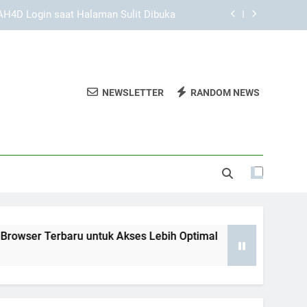
AH4D Login saat Halaman Sulit Dibuka
er Terbaru untuk Akses Lebih Optimal
 Akses untuk Sistem Operasi Berbeda
NEWSLETTER
RANDOM NEWS
gin agar Proses Masuk Lebih Efisien
AH4D Login saat Halaman Sulit Dibuka
nto Jerseys.
er Terbaru untuk Akses Lebih Optimal
 Akses untuk Sistem Operasi Berbeda
baru untuk Akses Lebih Optimal
KAYA787 Login dengan
3 Weeks Ago