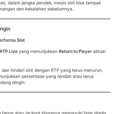
ian, dalam jangka pendek, mesin slot bisa tampak
menangan dan kekalahan sebelumnya.
ingin
erforma Slot
RTP Live
yang menunjukkan
Return to Player
aktual
% dan hindari slot dengan RTP yang terus menurun.
nunjukkan persentase yang rendah atau terus
dang dingin.
 besar atau jackpot biasanya memasuki fase dingin