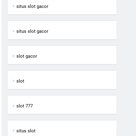
situs slot gacor
situs slot gacor
slot gacor
slot
slot 777
situs slot