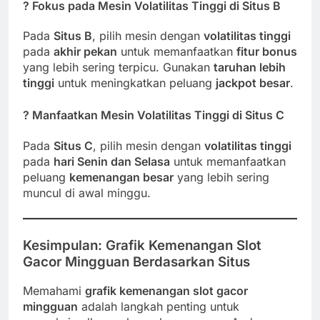
?
Fokus pada Mesin Volatilitas Tinggi di Situs B
Pada
Situs B
, pilih mesin dengan
volatilitas tinggi
pada
akhir pekan
untuk memanfaatkan
fitur bonus
yang lebih sering terpicu. Gunakan
taruhan lebih
tinggi
untuk meningkatkan peluang
jackpot besar
.
?
Manfaatkan Mesin Volatilitas Tinggi di Situs C
Pada
Situs C
, pilih mesin dengan
volatilitas tinggi
pada
hari Senin dan Selasa
untuk memanfaatkan
peluang
kemenangan besar
yang lebih sering
muncul di awal minggu.
Kesimpulan: Grafik Kemenangan Slot
Gacor Mingguan Berdasarkan Situs
Memahami
grafik kemenangan slot gacor
mingguan
adalah langkah penting untuk