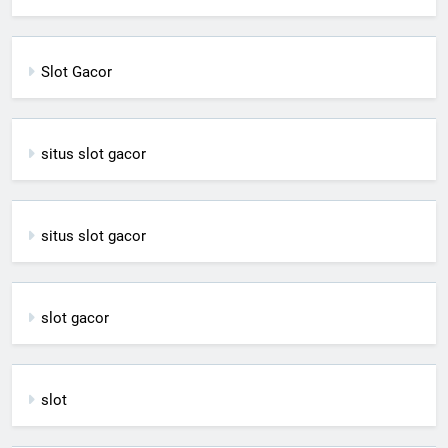
Slot Gacor
situs slot gacor
situs slot gacor
slot gacor
slot