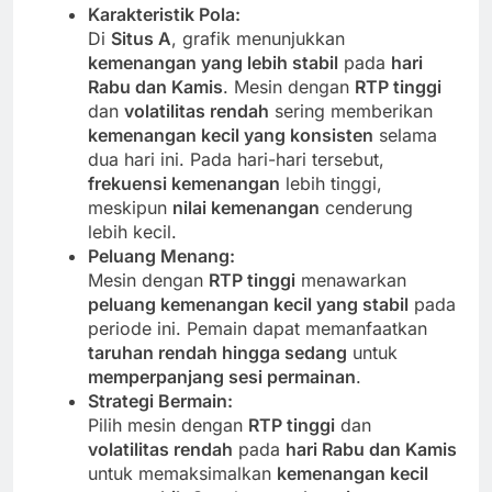
Karakteristik Pola:
Di
Situs A
, grafik menunjukkan
kemenangan yang lebih stabil
pada
hari
Rabu dan Kamis
. Mesin dengan
RTP tinggi
dan
volatilitas rendah
sering memberikan
kemenangan kecil yang konsisten
selama
dua hari ini. Pada hari-hari tersebut,
frekuensi kemenangan
lebih tinggi,
meskipun
nilai kemenangan
cenderung
lebih kecil.
Peluang Menang:
Mesin dengan
RTP tinggi
menawarkan
peluang kemenangan kecil yang stabil
pada
periode ini. Pemain dapat memanfaatkan
taruhan rendah hingga sedang
untuk
memperpanjang sesi permainan
.
Strategi Bermain:
Pilih mesin dengan
RTP tinggi
dan
volatilitas rendah
pada
hari Rabu dan Kamis
untuk memaksimalkan
kemenangan kecil