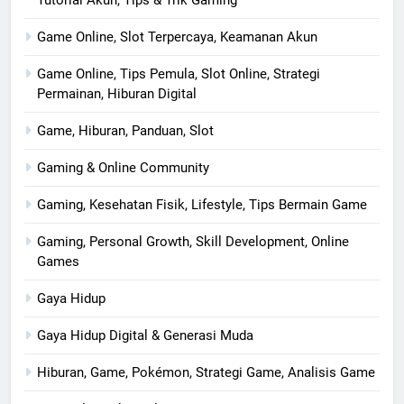
Tutorial Akun, Tips & Trik Gaming
Game Online, Slot Terpercaya, Keamanan Akun
Game Online, Tips Pemula, Slot Online, Strategi
Permainan, Hiburan Digital
Game, Hiburan, Panduan, Slot
Gaming & Online Community
Gaming, Kesehatan Fisik, Lifestyle, Tips Bermain Game
Gaming, Personal Growth, Skill Development, Online
Games
Gaya Hidup
Gaya Hidup Digital & Generasi Muda
Hiburan, Game, Pokémon, Strategi Game, Analisis Game