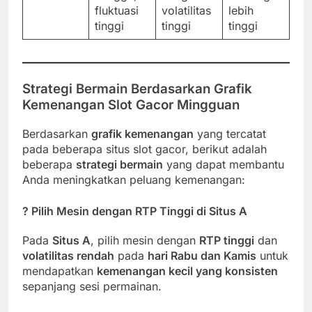
fluktuasi
volatilitas
lebih
tinggi
tinggi
tinggi
Strategi Bermain Berdasarkan Grafik
Kemenangan Slot Gacor Mingguan
Berdasarkan
grafik kemenangan
yang tercatat
pada beberapa situs slot gacor, berikut adalah
beberapa
strategi bermain
yang dapat membantu
Anda meningkatkan peluang kemenangan:
?
Pilih Mesin dengan RTP Tinggi di Situs A
Pada
Situs A
, pilih mesin dengan
RTP tinggi
dan
volatilitas rendah
pada
hari Rabu dan Kamis
untuk
mendapatkan
kemenangan kecil yang konsisten
sepanjang sesi permainan.