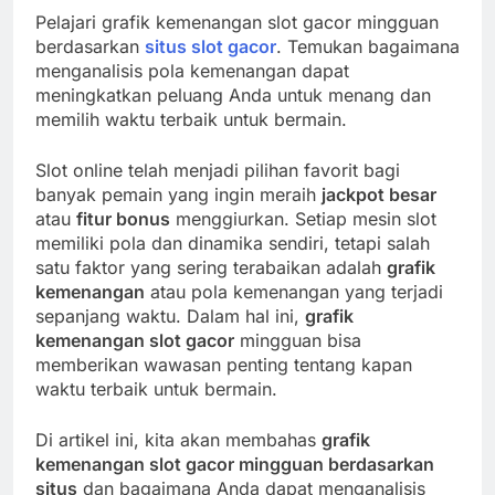
Pelajari grafik kemenangan slot gacor mingguan
berdasarkan
situs slot gacor
. Temukan bagaimana
menganalisis pola kemenangan dapat
meningkatkan peluang Anda untuk menang dan
memilih waktu terbaik untuk bermain.
Slot online telah menjadi pilihan favorit bagi
banyak pemain yang ingin meraih
jackpot besar
atau
fitur bonus
menggiurkan. Setiap mesin slot
memiliki pola dan dinamika sendiri, tetapi salah
satu faktor yang sering terabaikan adalah
grafik
kemenangan
atau pola kemenangan yang terjadi
sepanjang waktu. Dalam hal ini,
grafik
kemenangan slot gacor
mingguan bisa
memberikan wawasan penting tentang kapan
waktu terbaik untuk bermain.
Di artikel ini, kita akan membahas
grafik
kemenangan slot gacor mingguan berdasarkan
situs
dan bagaimana Anda dapat menganalisis