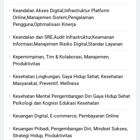
Keandalan Akses Digital,Infrastruktur Platform
Online,Manajemen Sistem,Pengalaman
Pengguna,Optimalisasi Kinerja
Keandalan dan SRE,Audit Infrastruktur,Keamanan
Informasi,Manajemen Risiko Digital,Standar Layanan
Kepemimpinan, Tim & Kolaborasi, Manajemen,
Produktivitas
Kesehatan Lingkungan, Gaya Hidup Sehat, Kesehatan
Masyarakat, Preventif, Wellness
Kesehatan Mental Pengembangan Diri Gaya Hidup Sehat
Psikologi dan Kognisi Edukasi Kesehatan
Keuangan Digital, E-commerce, Pembayaran Online
Keuangan Pribadi, Pengembangan Diri, Mindset Sukses,
Strategi Hidup, Produktivitas