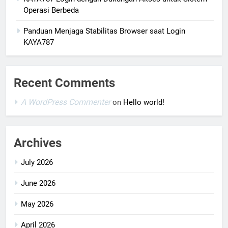
Operasi Berbeda
Panduan Menjaga Stabilitas Browser saat Login
KAYA787
Recent Comments
A WordPress Commenter
on
Hello world!
Archives
July 2026
June 2026
May 2026
April 2026