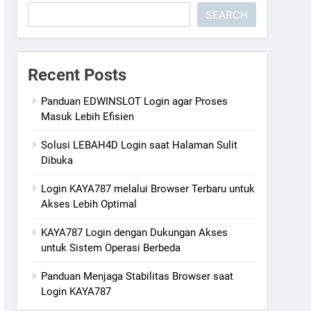
SEARCH
Recent Posts
Panduan EDWINSLOT Login agar Proses
Masuk Lebih Efisien
Solusi LEBAH4D Login saat Halaman Sulit
Dibuka
Login KAYA787 melalui Browser Terbaru untuk
Akses Lebih Optimal
KAYA787 Login dengan Dukungan Akses
untuk Sistem Operasi Berbeda
Panduan Menjaga Stabilitas Browser saat
Login KAYA787