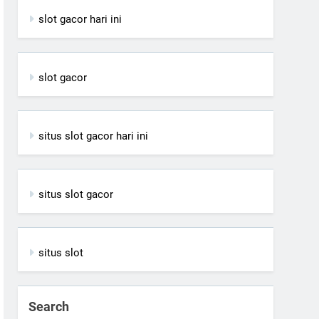
slot gacor hari ini
slot gacor
situs slot gacor hari ini
situs slot gacor
situs slot
Search