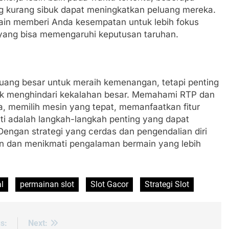
 kurang sibuk dapat meningkatkan peluang mereka.
ain memberi Anda kesempatan untuk lebih fokus
yang bisa memengaruhi keputusan taruhan.
ang besar untuk meraih kemenangan, tetapi penting
uk menghindari kekalahan besar. Memahami RTP dan
na, memilih mesin yang tepat, memanfaatkan fitur
ti adalah langkah-langkah penting yang dapat
ngan strategi yang cerdas dan pengendalian diri
an dan menikmati pengalaman bermain yang lebih
l
permainan slot
Slot Gacor
Strategi Slot
s:
Next: