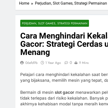
Home
Perjudian, Slot Games, Strategi Permainan
PERJUDIAN, SLOT GAMES, STRATEGI PERMAINAN
Cara Menghindari Kekal
Gacor: Strategi Cerdas
Menang
0
06efd9b
1 Year Ago
9 Mins
Pelajari cara menghindari kekalahan saat be
yang bijaksana, memilih mesin yang tepat,
Bermain di mesin
slot gacor
menawarkan pelu
tidak terlepas dari risiko kekalahan. Banya
akhirnya kehabisan modal tanpa meraih kem