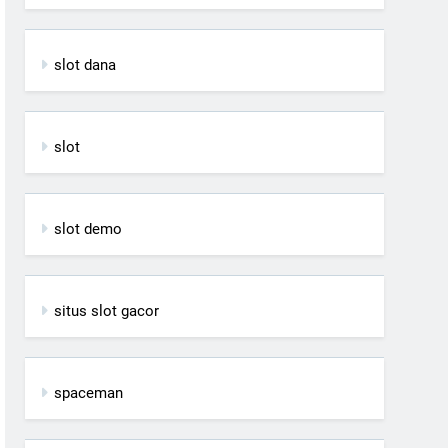
slot dana
slot
slot demo
situs slot gacor
spaceman