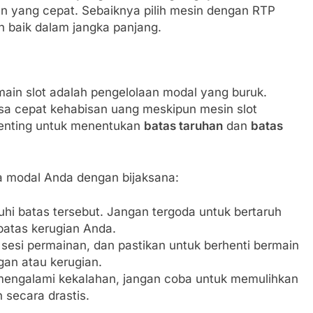
 yang cepat. Sebaiknya pilih mesin dengan RTP
 baik dalam jangka panjang.
main slot adalah pengelolaan modal yang buruk.
sa cepat kehabisan uang meskipun mesin slot
penting untuk menentukan
batas taruhan
dan
batas
la modal Anda dengan bijaksana:
hi batas tersebut. Jangan tergoda untuk bertaruh
batas kerugian Anda.
sesi permainan, dan pastikan untuk berhenti bermain
an atau kerugian.
 mengalami kekalahan, jangan coba untuk memulihkan
secara drastis.