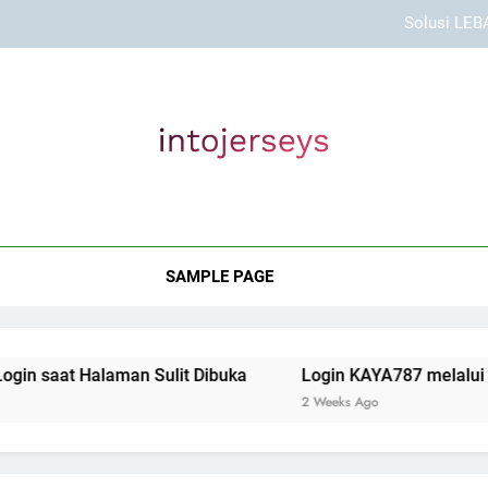
Solusi LEB
Login KAYA787 melalui Brows
KAYA787 Login dengan Dukungan
Panduan EDWINSLOT Lo
o Jerseys
Solusi LEB
ersey Olahraga Berkualitas Dan Merchandise Favorit Anda Di I
Login KAYA787 melalui Brows
SAMPLE PAGE
KAYA787 Login dengan Dukungan
alaman Sulit Dibuka
Login KAYA787 melalui Browser Te
2 Weeks Ago