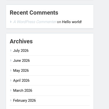
Recent Comments
A WordPress Commenter
on
Hello world!
Archives
July 2026
June 2026
May 2026
April 2026
March 2026
February 2026