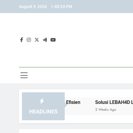
Skip
August 9, 2026
1:40:25 PM
to
content
Int
Dapatkan J
oses Masuk Lebih Efisien
Solusi LEBAH4D Login saat H
2 Weeks Ago
HEADLINES