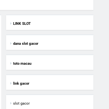
LINK SLOT
dana slot gacor
toto macau
link gacor
slot gacor