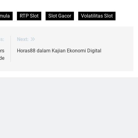
emula
RTP Slot
Slot Gacor
Volatilitas Slot
s:
Next:
rs
Horas88 dalam Kajian Ekonomi Digital
de