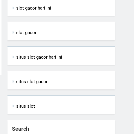
slot gacor hari ini
slot gacor
situs slot gacor hari ini
situs slot gacor
situs slot
Search