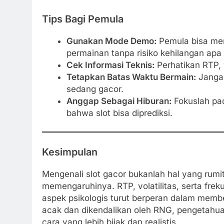
Tips Bagi Pemula
Gunakan Mode Demo:
Pemula bisa men
permainan tanpa risiko kehilangan apa
Cek Informasi Teknis:
Perhatikan RTP, v
Tetapkan Batas Waktu Bermain:
Jangan
sedang gacor.
Anggap Sebagai Hiburan:
Fokuslah pad
bahwa slot bisa diprediksi.
Kesimpulan
Mengenali slot gacor bukanlah hal yang rumi
memengaruhinya. RTP, volatilitas, serta fre
aspek psikologis turut berperan dalam memb
acak dan dikendalikan oleh RNG, pengetahu
cara yang lebih bijak dan realistis.