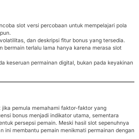
coba slot versi percobaan untuk mempelajari pola
 pun.
olatilitas, dan deskripsi fitur bonus yang tersedia.
 bermain terlalu lama hanya karena merasa slot
a keseruan permainan digital, bukan pada keyakinan
t jika pemula memahami faktor-faktor yang
kuensi bonus menjadi indikator utama, sementara
entuk persepsi pemain. Meski hasil slot sepenuhnya
an ini membantu pemain menikmati permainan dengan