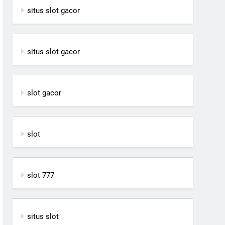
situs slot gacor
situs slot gacor
slot gacor
slot
slot 777
situs slot