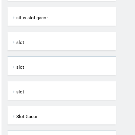
situs slot gacor
slot
slot
slot
Slot Gacor