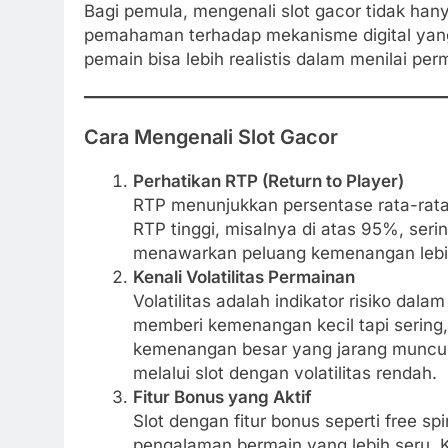
Bagi pemula, mengenali slot gacor tidak han
pemahaman terhadap mekanisme digital yan
pemain bisa lebih realistis dalam menilai per
Cara Mengenali Slot Gacor
Perhatikan RTP (Return to Player)
RTP menunjukkan persentase rata-rat
RTP tinggi, misalnya di atas 95%, serin
menawarkan peluang kemenangan lebih
Kenali Volatilitas Permainan
Volatilitas adalah indikator risiko dala
memberi kemenangan kecil tapi sering,
kemenangan besar yang jarang muncul.
melalui slot dengan volatilitas rendah.
Fitur Bonus yang Aktif
Slot dengan fitur bonus seperti free sp
pengalaman bermain yang lebih seru. Ke