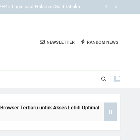
AH4D Login saat Halaman Sulit Dibuka
er Terbaru untuk Akses Lebih Optimal
 Akses untuk Sistem Operasi Berbeda
NEWSLETTER
RANDOM NEWS
gin agar Proses Masuk Lebih Efisien
AH4D Login saat Halaman Sulit Dibuka
nto Jerseys.
er Terbaru untuk Akses Lebih Optimal
 Akses untuk Sistem Operasi Berbeda
rbaru untuk Akses Lebih Optimal
KAYA787 Login dengan
3 Weeks Ago