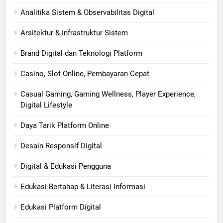
Analitika Sistem & Observabilitas Digital
Arsitektur & Infrastruktur Sistem
Brand Digital dan Teknologi Platform
Casino, Slot Online, Pembayaran Cepat
Casual Gaming, Gaming Wellness, Player Experience,
Digital Lifestyle
Daya Tarik Platform Online
Desain Responsif Digital
Digital & Edukasi Pengguna
Edukasi Bertahap & Literasi Informasi
Edukasi Platform Digital