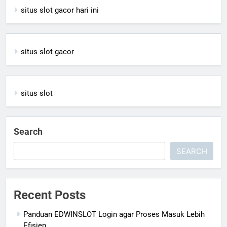
situs slot gacor hari ini
situs slot gacor
situs slot
Search
SEARCH
Recent Posts
Panduan EDWINSLOT Login agar Proses Masuk Lebih
Efisien