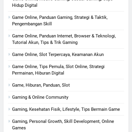
Hidup Digital
Game Online, Panduan Gaming, Strategi & Taktik,
Pengembangan Skill
Game Online, Panduan Internet, Browser & Teknologi,
Tutorial Akun, Tips & Trik Gaming
Game Online, Slot Terpercaya, Keamanan Akun
Game Online, Tips Pemula, Slot Online, Strategi
Permainan, Hiburan Digital
Game, Hiburan, Panduan, Slot
Gaming & Online Community
Gaming, Kesehatan Fisik, Lifestyle, Tips Bermain Game
Gaming, Personal Growth, Skill Development, Online
Games