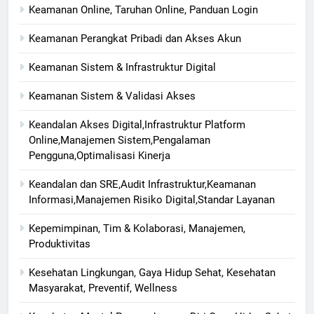
Keamanan Online, Taruhan Online, Panduan Login
Keamanan Perangkat Pribadi dan Akses Akun
Keamanan Sistem & Infrastruktur Digital
Keamanan Sistem & Validasi Akses
Keandalan Akses Digital,Infrastruktur Platform
Online,Manajemen Sistem,Pengalaman
Pengguna,Optimalisasi Kinerja
Keandalan dan SRE,Audit Infrastruktur,Keamanan
Informasi,Manajemen Risiko Digital,Standar Layanan
Kepemimpinan, Tim & Kolaborasi, Manajemen,
Produktivitas
Kesehatan Lingkungan, Gaya Hidup Sehat, Kesehatan
Masyarakat, Preventif, Wellness