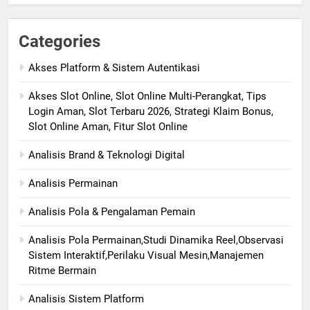
Categories
Akses Platform & Sistem Autentikasi
Akses Slot Online, Slot Online Multi-Perangkat, Tips
Login Aman, Slot Terbaru 2026, Strategi Klaim Bonus,
Slot Online Aman, Fitur Slot Online
Analisis Brand & Teknologi Digital
Analisis Permainan
Analisis Pola & Pengalaman Pemain
Analisis Pola Permainan,Studi Dinamika Reel,Observasi
Sistem Interaktif,Perilaku Visual Mesin,Manajemen
Ritme Bermain
Analisis Sistem Platform