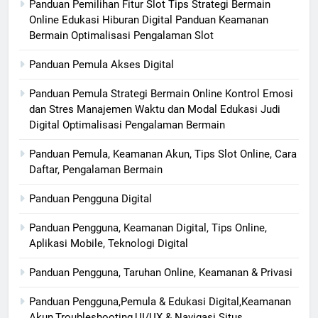
Panduan Pemilihan Fitur Slot Tips Strategi Bermain
Online Edukasi Hiburan Digital Panduan Keamanan
Bermain Optimalisasi Pengalaman Slot
Panduan Pemula Akses Digital
Panduan Pemula Strategi Bermain Online Kontrol Emosi
dan Stres Manajemen Waktu dan Modal Edukasi Judi
Digital Optimalisasi Pengalaman Bermain
Panduan Pemula, Keamanan Akun, Tips Slot Online, Cara
Daftar, Pengalaman Bermain
Panduan Pengguna Digital
Panduan Pengguna, Keamanan Digital, Tips Online,
Aplikasi Mobile, Teknologi Digital
Panduan Pengguna, Taruhan Online, Keamanan & Privasi
Panduan Pengguna,Pemula & Edukasi Digital,Keamanan
Akun,Troubleshooting,UI/UX & Navigasi Situs