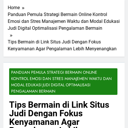
Home
Panduan Pemula Strategi Bermain Online Kontrol
Emosi dan Stres Manajemen Waktu dan Modal Edukasi
Judi Digital Optimalisasi Pengalaman Bermain
Tips Bermain di Link Situs Judi Dengan Fokus
Kenyamanan Agar Pengalaman Lebih Menyenangkan
PANDUAN PEMULA STRATEGI BERMAIN ONLINE
KONTROL EMOSI DAN STRES MANAJEMEN WAKTU DAN
MODAL EDUKASI JUDI DIGITAL OPTIMALISASI
PENGALAMAN BERMAIN
Tips Bermain di Link Situs
Judi Dengan Fokus
Kenyamanan Agar