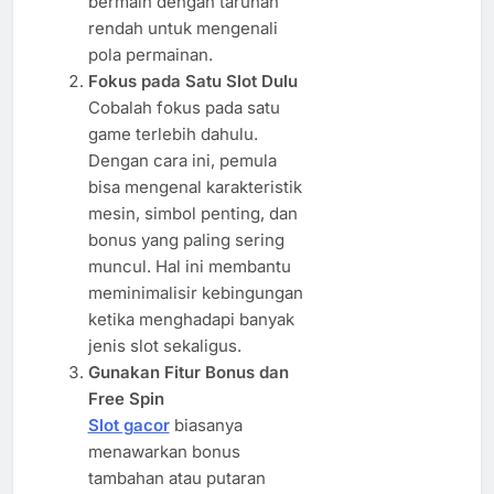
bermain dengan taruhan
rendah untuk mengenali
pola permainan.
Fokus pada Satu Slot Dulu
Cobalah fokus pada satu
game terlebih dahulu.
Dengan cara ini, pemula
bisa mengenal karakteristik
mesin, simbol penting, dan
bonus yang paling sering
muncul. Hal ini membantu
meminimalisir kebingungan
ketika menghadapi banyak
jenis slot sekaligus.
Gunakan Fitur Bonus dan
Free Spin
Slot gacor
biasanya
menawarkan bonus
tambahan atau putaran