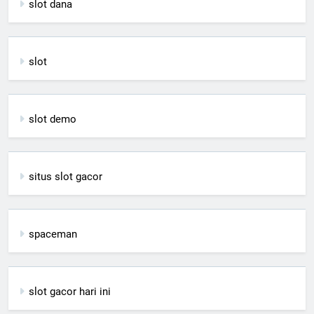
slot dana
slot
slot demo
situs slot gacor
spaceman
slot gacor hari ini