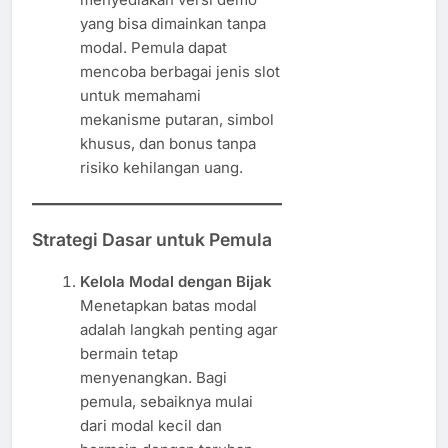
yang bisa dimainkan tanpa
modal. Pemula dapat
mencoba berbagai jenis slot
untuk memahami
mekanisme putaran, simbol
khusus, dan bonus tanpa
risiko kehilangan uang.
Strategi Dasar untuk Pemula
Kelola Modal dengan Bijak
Menetapkan batas modal
adalah langkah penting agar
bermain tetap
menyenangkan. Bagi
pemula, sebaiknya mulai
dari modal kecil dan