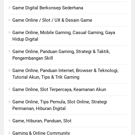
Game Digital Berkonsep Sederhana
Game Online / Slot / UX & Desain Game
Game Online, Mobile Gaming, Casual Gaming, Gaya
Hidup Digital
Game Online, Panduan Gaming, Strategi & Taktik,
Pengembangan Skill
Game Online, Panduan Internet, Browser & Teknologi,
Tutorial Akun, Tips & Trik Gaming
Game Online, Slot Terpercaya, Keamanan Akun
Game Online, Tips Pemula, Slot Online, Strategi
Permainan, Hiburan Digital
Game, Hiburan, Panduan, Slot
Gaming & Online Community