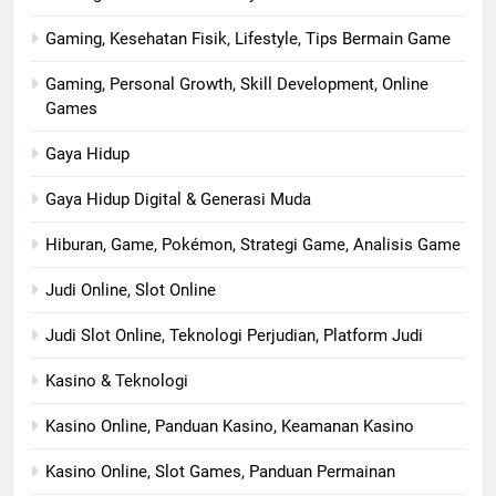
Gaming, Kesehatan Fisik, Lifestyle, Tips Bermain Game
Gaming, Personal Growth, Skill Development, Online
Games
Gaya Hidup
Gaya Hidup Digital & Generasi Muda
Hiburan, Game, Pokémon, Strategi Game, Analisis Game
Judi Online, Slot Online
Judi Slot Online, Teknologi Perjudian, Platform Judi
Kasino & Teknologi
Kasino Online, Panduan Kasino, Keamanan Kasino
Kasino Online, Slot Games, Panduan Permainan