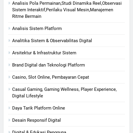
Analisis Pola Permainan,Studi Dinamika Reel,Observasi
Sistem Interaktif,Perilaku Visual Mesin,Manajemen
Ritme Bermain
Analisis Sistem Platform
Analitika Sistem & Observabilitas Digital
Arsitektur & Infrastruktur Sistem
Brand Digital dan Teknologi Platform
Casino, Slot Online, Pembayaran Cepat
Casual Gaming, Gaming Wellness, Player Experience,
Digital Lifestyle
Daya Tarik Platform Online
Desain Responsif Digital
Digital & Edukasi Pengguna