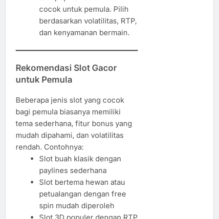
cocok untuk pemula. Pilih
berdasarkan volatilitas, RTP,
dan kenyamanan bermain.
Rekomendasi Slot Gacor
untuk Pemula
Beberapa jenis slot yang cocok
bagi pemula biasanya memiliki
tema sederhana, fitur bonus yang
mudah dipahami, dan volatilitas
rendah. Contohnya:
Slot buah klasik dengan
paylines sederhana
Slot bertema hewan atau
petualangan dengan free
spin mudah diperoleh
Slot 3D populer dengan RTP