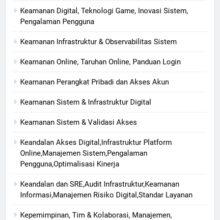
Keamanan Digital, Teknologi Game, Inovasi Sistem,
Pengalaman Pengguna
Keamanan Infrastruktur & Observabilitas Sistem
Keamanan Online, Taruhan Online, Panduan Login
Keamanan Perangkat Pribadi dan Akses Akun
Keamanan Sistem & Infrastruktur Digital
Keamanan Sistem & Validasi Akses
Keandalan Akses Digital,Infrastruktur Platform
Online,Manajemen Sistem,Pengalaman
Pengguna,Optimalisasi Kinerja
Keandalan dan SRE,Audit Infrastruktur,Keamanan
Informasi,Manajemen Risiko Digital,Standar Layanan
Kepemimpinan, Tim & Kolaborasi, Manajemen,