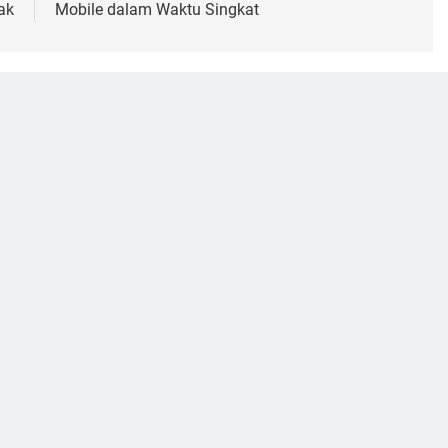
ak
Mobile dalam Waktu Singkat