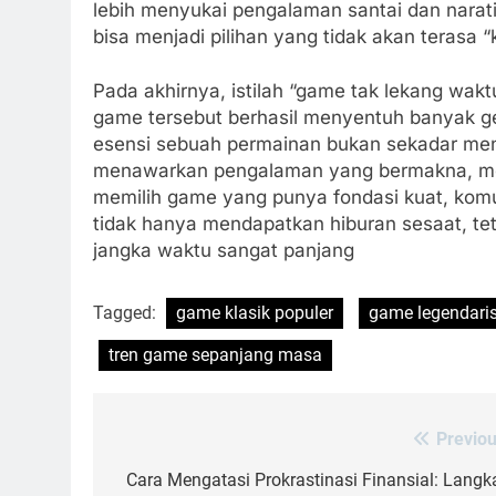
lebih menyukai pengalaman santai dan naratif,
bisa menjadi pilihan yang tidak akan terasa 
Pada akhirnya, istilah “game tak lekang wak
game tersebut berhasil menyentuh banyak g
esensi sebuah permainan bukan sekadar mengi
menawarkan pengalaman yang bermakna, men
memilih game yang punya fondasi kuat, kom
tidak hanya mendapatkan hiburan sesaat, te
jangka waktu sangat panjang
Tagged:
game klasik populer
game legendari
tren game sepanjang masa
Previou
Post
navigation
Cara Mengatasi Prokrastinasi Finansial: Langk