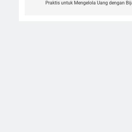
Praktis untuk Mengelola Uang dengan Bij