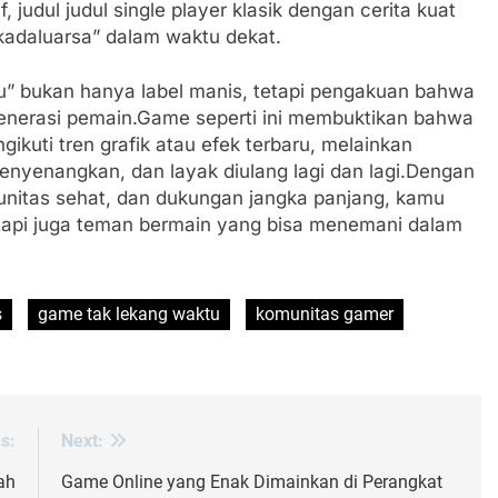
 judul judul single player klasik dengan cerita kuat
“kadaluarsa” dalam waktu dekat.
tu” bukan hanya label manis, tetapi pengakuan bahwa
enerasi pemain.Game seperti ini membuktikan bahwa
kuti tren grafik atau efek terbaru, melainkan
yenangkan, dan layak diulang lagi dan lagi.Dengan
unitas sehat, dan dukungan jangka panjang, kamu
tapi juga teman bermain yang bisa menemani dalam
s
game tak lekang waktu
komunitas gamer
s:
Next:
ah
Game Online yang Enak Dimainkan di Perangkat