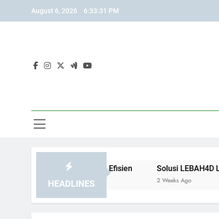
Skip
August 6, 2026
6:33:32 PM
to
content
Int
Dapatkan J
ses Masuk Lebih Efisien
Solusi LEBAH4D Login saat Ha
2 Weeks Ago
HEADLINES