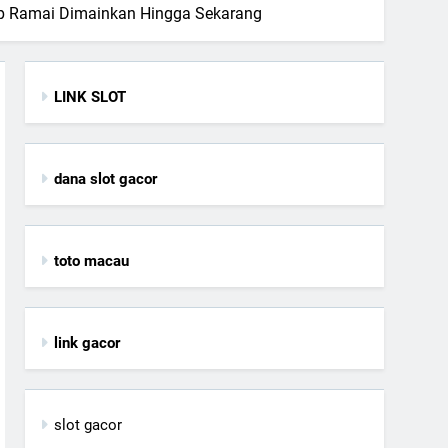
p Ramai Dimainkan Hingga Sekarang
LINK SLOT
dana slot gacor
toto macau
link gacor
slot gacor