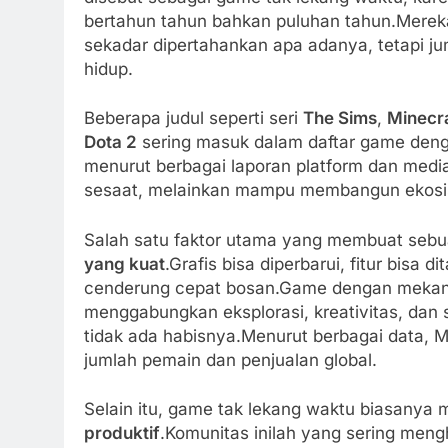
bertahun tahun bahkan puluhan tahun.Mereka
sekadar dipertahankan apa adanya, tetapi j
hidup.
Beberapa judul seperti seri
The Sims
,
Minecr
Dota 2
sering masuk dalam daftar game denga
menurut berbagai laporan platform dan medi
sesaat, melainkan mampu membangun ekosis
Salah satu faktor utama yang membuat sebu
yang kuat
.Grafis bisa diperbarui, fitur bisa
cenderung cepat bosan.Game dengan mekani
menggabungkan eksplorasi, kreativitas, dan s
tidak ada habisnya.Menurut berbagai data, Mi
jumlah pemain dan penjualan global.
Selain itu, game tak lekang waktu biasanya 
produktif
.Komunitas inilah yang sering men