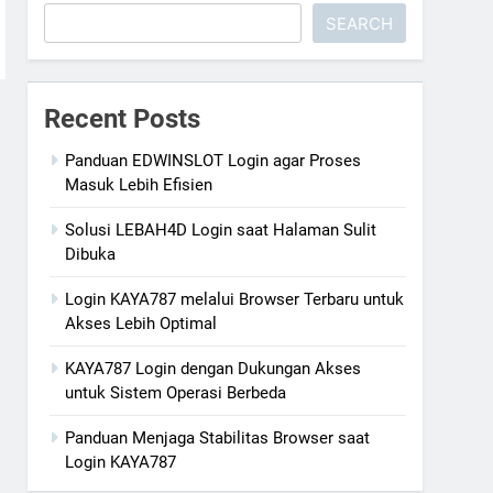
SEARCH
Recent Posts
Panduan EDWINSLOT Login agar Proses
Masuk Lebih Efisien
Solusi LEBAH4D Login saat Halaman Sulit
Dibuka
Login KAYA787 melalui Browser Terbaru untuk
Akses Lebih Optimal
KAYA787 Login dengan Dukungan Akses
untuk Sistem Operasi Berbeda
Panduan Menjaga Stabilitas Browser saat
Login KAYA787