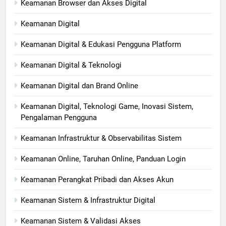
Keamanan Browser dan Akses Digital
Keamanan Digital
Keamanan Digital & Edukasi Pengguna Platform
Keamanan Digital & Teknologi
Keamanan Digital dan Brand Online
Keamanan Digital, Teknologi Game, Inovasi Sistem,
Pengalaman Pengguna
Keamanan Infrastruktur & Observabilitas Sistem
Keamanan Online, Taruhan Online, Panduan Login
Keamanan Perangkat Pribadi dan Akses Akun
Keamanan Sistem & Infrastruktur Digital
Keamanan Sistem & Validasi Akses