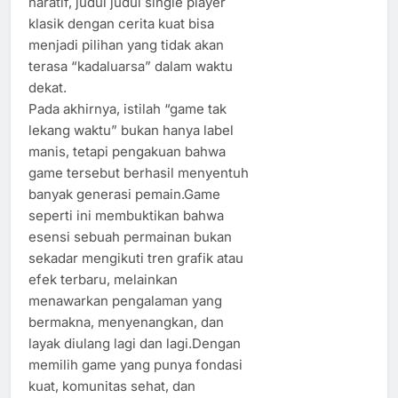
naratif, judul judul single player
klasik dengan cerita kuat bisa
menjadi pilihan yang tidak akan
terasa “kadaluarsa” dalam waktu
dekat.
Pada akhirnya, istilah “game tak
lekang waktu” bukan hanya label
manis, tetapi pengakuan bahwa
game tersebut berhasil menyentuh
banyak generasi pemain.Game
seperti ini membuktikan bahwa
esensi sebuah permainan bukan
sekadar mengikuti tren grafik atau
efek terbaru, melainkan
menawarkan pengalaman yang
bermakna, menyenangkan, dan
layak diulang lagi dan lagi.Dengan
memilih game yang punya fondasi
kuat, komunitas sehat, dan