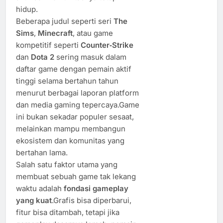
hidup.
Beberapa judul seperti seri
The
Sims
,
Minecraft
, atau game
kompetitif seperti
Counter‐Strike
dan
Dota 2
sering masuk dalam
daftar game dengan pemain aktif
tinggi selama bertahun tahun
menurut berbagai laporan platform
dan media gaming tepercaya.Game
ini bukan sekadar populer sesaat,
melainkan mampu membangun
ekosistem dan komunitas yang
bertahan lama.
Salah satu faktor utama yang
membuat sebuah game tak lekang
waktu adalah
fondasi gameplay
yang kuat
.Grafis bisa diperbarui,
fitur bisa ditambah, tetapi jika