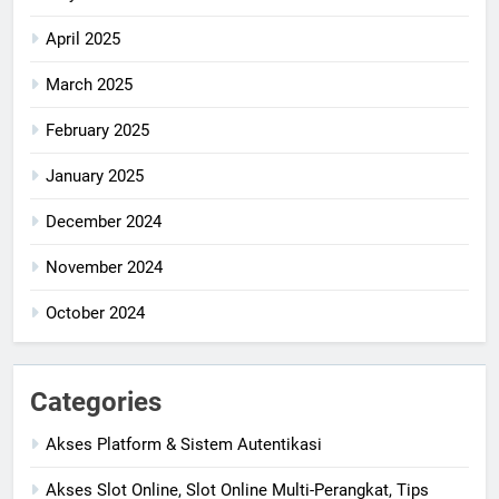
April 2025
March 2025
February 2025
January 2025
December 2024
November 2024
October 2024
Categories
Akses Platform & Sistem Autentikasi
Akses Slot Online, Slot Online Multi-Perangkat, Tips