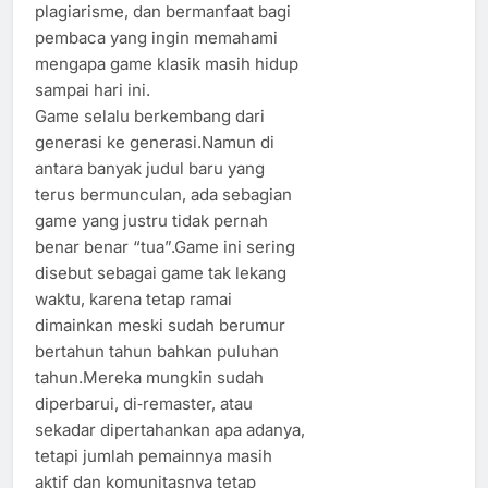
plagiarisme, dan bermanfaat bagi
pembaca yang ingin memahami
mengapa game klasik masih hidup
sampai hari ini.
Game selalu berkembang dari
generasi ke generasi.Namun di
antara banyak judul baru yang
terus bermunculan, ada sebagian
game yang justru tidak pernah
benar benar “tua”.Game ini sering
disebut sebagai game tak lekang
waktu, karena tetap ramai
dimainkan meski sudah berumur
bertahun tahun bahkan puluhan
tahun.Mereka mungkin sudah
diperbarui, di‐remaster, atau
sekadar dipertahankan apa adanya,
tetapi jumlah pemainnya masih
aktif dan komunitasnya tetap