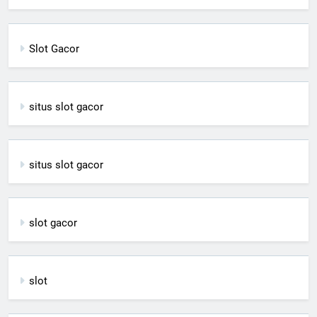
Slot Gacor
situs slot gacor
situs slot gacor
slot gacor
slot