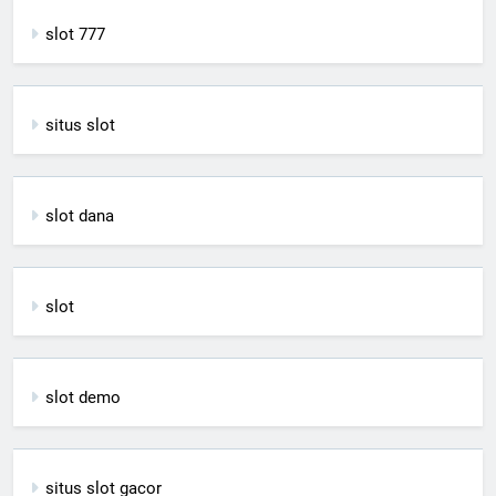
slot 777
situs slot
slot dana
slot
slot demo
situs slot gacor