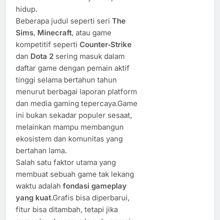
hidup.
Beberapa judul seperti seri
The
Sims
,
Minecraft
, atau game
kompetitif seperti
Counter‐Strike
dan
Dota 2
sering masuk dalam
daftar game dengan pemain aktif
tinggi selama bertahun tahun
menurut berbagai laporan platform
dan media gaming tepercaya.Game
ini bukan sekadar populer sesaat,
melainkan mampu membangun
ekosistem dan komunitas yang
bertahan lama.
Salah satu faktor utama yang
membuat sebuah game tak lekang
waktu adalah
fondasi gameplay
yang kuat
.Grafis bisa diperbarui,
fitur bisa ditambah, tetapi jika