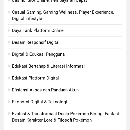
Casino, Slot Online, Pembayaran Cepat
Casual Gaming, Gaming Wellness, Player Experience,
Digital Lifestyle
Daya Tarik Platform Online
Desain Responsif Digital
Digital & Edukasi Pengguna
Edukasi Bertahap & Literasi Informasi
Edukasi Platform Digital
Efisiensi Akses dan Panduan Akun
Ekonomi Digital & Teknologi
Evolusi & Transformasi Dunia Pokémon Biologi Fantasi
Desain Karakter Lore & Filosofi Pokémon