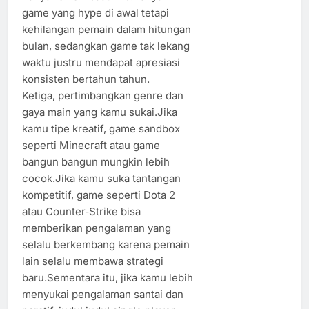
game yang hype di awal tetapi
kehilangan pemain dalam hitungan
bulan, sedangkan game tak lekang
waktu justru mendapat apresiasi
konsisten bertahun tahun.
Ketiga, pertimbangkan genre dan
gaya main yang kamu sukai.Jika
kamu tipe kreatif, game sandbox
seperti Minecraft atau game
bangun bangun mungkin lebih
cocok.Jika kamu suka tantangan
kompetitif, game seperti Dota 2
atau Counter‐Strike bisa
memberikan pengalaman yang
selalu berkembang karena pemain
lain selalu membawa strategi
baru.Sementara itu, jika kamu lebih
menyukai pengalaman santai dan