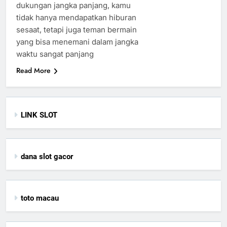
dukungan jangka panjang, kamu
tidak hanya mendapatkan hiburan
sesaat, tetapi juga teman bermain
yang bisa menemani dalam jangka
waktu sangat panjang
Read More
LINK SLOT
dana slot gacor
toto macau