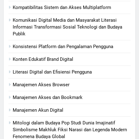
Kompatibilitas Sistem dan Akses Multiplatform
Komunikasi Digital Media dan Masyarakat Literasi
Informasi Transformasi Sosial Teknologi dan Budaya
Publik
Konsistensi Platform dan Pengalaman Pengguna
Konten Edukatif Brand Digital
Literasi Digital dan Efisiensi Pengguna
Manajemen Akses Browser
Manajemen Akses dan Bookmark
Manajemen Akun Digital
Mitologi dalam Budaya Pop Studi Dunia Imajinatif
Simbolisme Makhluk Fiksi Narasi dan Legenda Modern
Fenomena Budaya Global