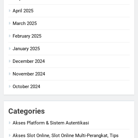
April 2025
March 2025
February 2025
January 2025
December 2024
November 2024
October 2024
Categories
Akses Platform & Sistem Autentikasi
Akses Slot Online, Slot Online Multi-Perangkat, Tips