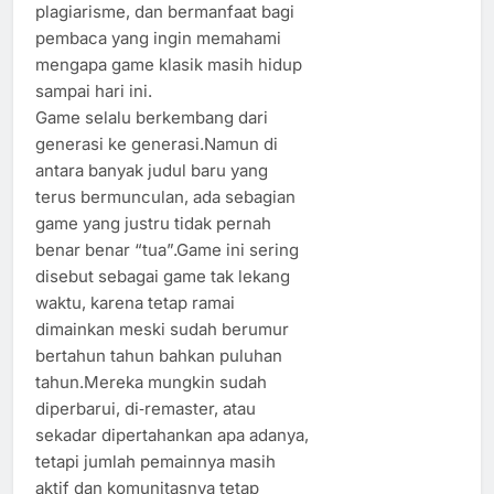
plagiarisme, dan bermanfaat bagi
pembaca yang ingin memahami
mengapa game klasik masih hidup
sampai hari ini.
Game selalu berkembang dari
generasi ke generasi.Namun di
antara banyak judul baru yang
terus bermunculan, ada sebagian
game yang justru tidak pernah
benar benar “tua”.Game ini sering
disebut sebagai game tak lekang
waktu, karena tetap ramai
dimainkan meski sudah berumur
bertahun tahun bahkan puluhan
tahun.Mereka mungkin sudah
diperbarui, di‐remaster, atau
sekadar dipertahankan apa adanya,
tetapi jumlah pemainnya masih
aktif dan komunitasnya tetap