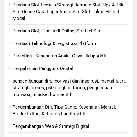
Panduan Slot Pemula Strategi Bermain Slot Tips & Trik
Slot Online Cara Login Aman Slot Slot Online Hemat
Modal
Panduan Slot, Tips Judi Online, Strategi Slot
Panduan Teknologi & Registrasi Platform
Parenting · Kesehatan Anak · Gaya Hidup Aktif
Pengalaman Pengguna Digital
pengembangan diri, motivasi dan inspirasi, mental juara,
strategi sukses, psikologi performa, pengelolaan
motivasi, mindset kompetitif
Pengembangan Diri, Tips Game, Kesehatan Mental,
Produktivitas, Keterampilan Kognitif
Pengembangan Web & Strategi Digital