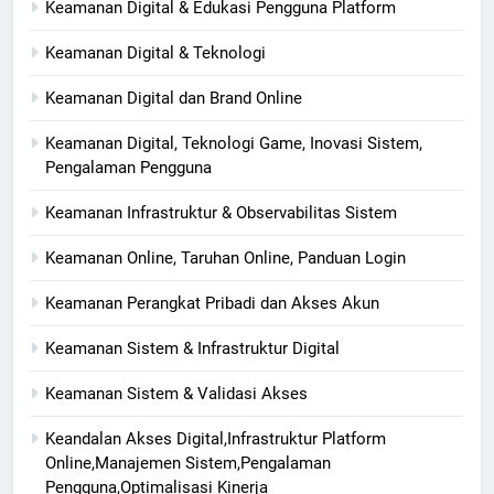
Keamanan Digital & Edukasi Pengguna Platform
Keamanan Digital & Teknologi
Keamanan Digital dan Brand Online
Keamanan Digital, Teknologi Game, Inovasi Sistem,
Pengalaman Pengguna
Keamanan Infrastruktur & Observabilitas Sistem
Keamanan Online, Taruhan Online, Panduan Login
Keamanan Perangkat Pribadi dan Akses Akun
Keamanan Sistem & Infrastruktur Digital
Keamanan Sistem & Validasi Akses
Keandalan Akses Digital,Infrastruktur Platform
Online,Manajemen Sistem,Pengalaman
Pengguna,Optimalisasi Kinerja