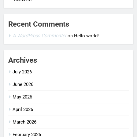
Recent Comments
A WordPress Commenter
on
Hello world!
Archives
July 2026
June 2026
May 2026
April 2026
March 2026
February 2026