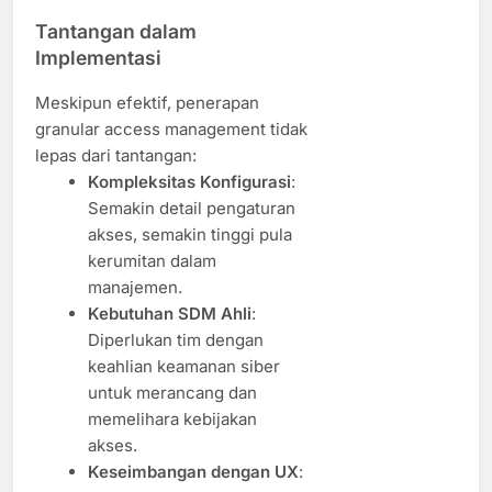
Tantangan dalam
Implementasi
Meskipun efektif, penerapan
granular access management tidak
lepas dari tantangan:
Kompleksitas Konfigurasi
:
Semakin detail pengaturan
akses, semakin tinggi pula
kerumitan dalam
manajemen.
Kebutuhan SDM Ahli
:
Diperlukan tim dengan
keahlian keamanan siber
untuk merancang dan
memelihara kebijakan
akses.
Keseimbangan dengan UX
: