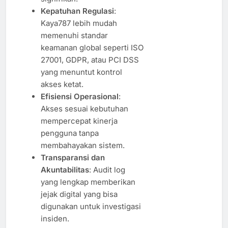
Kepatuhan Regulasi
:
Kaya787 lebih mudah
memenuhi standar
keamanan global seperti ISO
27001, GDPR, atau PCI DSS
yang menuntut kontrol
akses ketat.
Efisiensi Operasional
:
Akses sesuai kebutuhan
mempercepat kinerja
pengguna tanpa
membahayakan sistem.
Transparansi dan
Akuntabilitas
: Audit log
yang lengkap memberikan
jejak digital yang bisa
digunakan untuk investigasi
insiden.