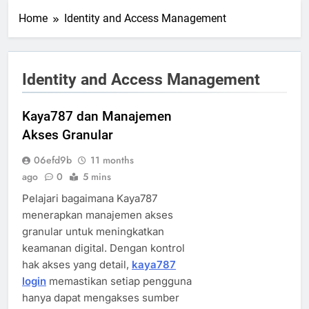
Home
Identity and Access Management
Identity and Access Management
Kaya787 dan Manajemen
Akses Granular
06efd9b
11 months
ago
0
5 mins
Pelajari bagaimana Kaya787
menerapkan manajemen akses
granular untuk meningkatkan
keamanan digital. Dengan kontrol
hak akses yang detail,
kaya787
login
memastikan setiap pengguna
hanya dapat mengakses sumber