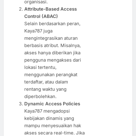
organisasi.
Attribute-Based Access
Control (ABAC)
Selain berdasarkan peran,
Kaya787 juga
mengintegrasikan aturan
berbasis atribut. Misalnya,
akses hanya diberikan jika
pengguna mengakses dari
lokasi tertentu,
menggunakan perangkat
terdaftar, atau dalam
rentang waktu yang
diperbolehkan.
Dynamic Access Policies
Kaya787 mengadopsi
kebijakan dinamis yang
mampu menyesuaikan hak
akses secara real-time. Jika