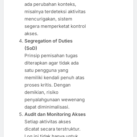
ada perubahan konteks,
misalnya terdeteksi aktivitas
mencurigakan, sistem
segera memperketat kontrol
akses.
Segregation of Duties
(SoD)
Prinsip pemisahan tugas
diterapkan agar tidak ada
satu pengguna yang
memiliki kendali penuh atas
proses kritis. Dengan
demikian, risiko
penyalahgunaan wewenang
dapat diminimalisasi.
Audit dan Monitoring Akses
Setiap aktivitas akses
dicatat secara terstruktur.
Log ini tidak hanya untuk