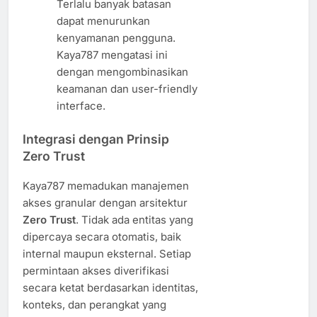
Terlalu banyak batasan
dapat menurunkan
kenyamanan pengguna.
Kaya787 mengatasi ini
dengan mengombinasikan
keamanan dan user-friendly
interface.
Integrasi dengan Prinsip
Zero Trust
Kaya787 memadukan manajemen
akses granular dengan arsitektur
Zero Trust
. Tidak ada entitas yang
dipercaya secara otomatis, baik
internal maupun eksternal. Setiap
permintaan akses diverifikasi
secara ketat berdasarkan identitas,
konteks, dan perangkat yang