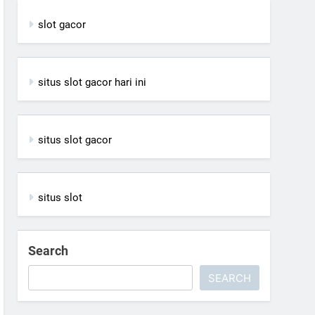
slot gacor
situs slot gacor hari ini
situs slot gacor
situs slot
Search
SEARCH