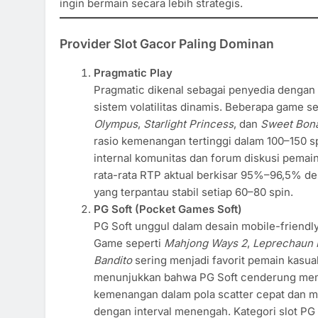
ingin bermain secara lebih strategis.
Provider Slot Gacor Paling Dominan
Pragmatic Play
Pragmatic dikenal sebagai penyedia dengan 
sistem volatilitas dinamis. Beberapa game s
Olympus
,
Starlight Princess
, dan
Sweet Bon
rasio kemenangan tertinggi dalam 100–150 s
internal komunitas dan forum diskusi pemai
rata-rata RTP aktual berkisar 95%–96,5% de
yang terpantau stabil setiap 60–80 spin.
PG Soft (Pocket Games Soft)
PG Soft unggul dalam desain mobile-friendly d
Game seperti
Mahjong Ways 2
,
Leprechaun 
Bandito
sering menjadi favorit pemain kasual.
menunjukkan bahwa PG Soft cenderung me
kemenangan dalam pola scatter cepat dan mu
dengan interval menengah. Kategori slot P