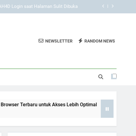
AH4D Login saat Halaman Sulit Dibuka
er Terbaru untuk Akses Lebih Optimal
 Akses untuk Sistem Operasi Berbeda
NEWSLETTER
RANDOM NEWS
gin agar Proses Masuk Lebih Efisien
AH4D Login saat Halaman Sulit Dibuka
nto Jerseys.
er Terbaru untuk Akses Lebih Optimal
 Akses untuk Sistem Operasi Berbeda
baru untuk Akses Lebih Optimal
KAYA787 Login dengan
3 Weeks Ago