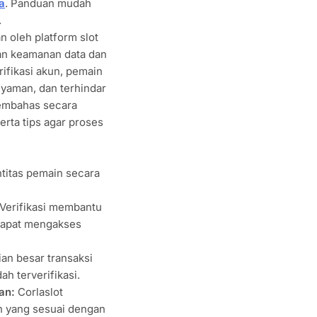
a
. Panduan mudah
.
n oleh platform slot
kan keamanan data dan
ifikasi akun, pemain
yaman, dan terhindar
membahas secara
serta tips agar proses
ntitas pemain secara
Verifikasi membantu
dapat mengakses
an besar transaksi
 terverifikasi.
an:
Corlaslot
 yang sesuai dengan