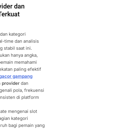
vider dan
Terkuat
 dan kategori
l-time dan analisis
tabil saat ini.
 bukan hanya angka,
 pemain memahami
katan paling efektif
t gacor gampang
n
provider
dan
genali pola, frekuensi
nsisten di platform
pdate mengenai slot
gian kategori
uh bagi pemain yang