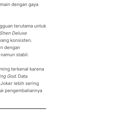
pemain dengan gaya
ngguan terutama untuk
 Shen Deluxe
yang konsisten.
in dengan
namun stabil.
aming terkenal karena
ing God
. Data
Joker lebih sering
lai pengembaliannya