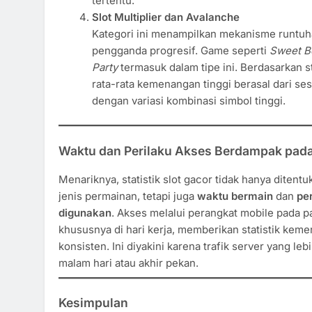
tertentu.
Slot Multiplier dan Avalanche
Kategori ini menampilkan mekanisme runtuh
pengganda progresif. Game seperti
Sweet B
Party
termasuk dalam tipe ini. Berdasarkan s
rata-rata kemenangan tinggi berasal dari ses
dengan variasi kombinasi simbol tinggi.
Waktu dan Perilaku Akses Berdampak pada 
Menariknya, statistik slot gacor tidak hanya ditent
jenis permainan, tetapi juga
waktu bermain
dan
pe
digunakan
. Akses melalui perangkat mobile pada pa
khususnya di hari kerja, memberikan statistik kem
konsisten. Ini diyakini karena trafik server yang le
malam hari atau akhir pekan.
Kesimpulan