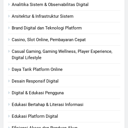
Analitika Sistem & Observabilitas Digital
Arsitektur & Infrastruktur Sistem
Brand Digital dan Teknologi Platform
Casino, Slot Online, Pembayaran Cepat
Casual Gaming, Gaming Wellness, Player Experience,
Digital Lifestyle
Daya Tarik Platform Online
Desain Responsif Digital
Digital & Edukasi Pengguna
Edukasi Bertahap & Literasi Informasi
Edukasi Platform Digital