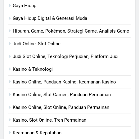
Gaya Hidup
Gaya Hidup Digital & Generasi Muda
Hiburan, Game, Pokémon, Strategi Game, Analisis Game
Judi Online, Slot Online
Judi Slot Online, Teknologi Perjudian, Platform Judi
Kasino & Teknologi
Kasino Online, Panduan Kasino, Keamanan Kasino
Kasino Online, Slot Games, Panduan Permainan
Kasino Online, Slot Online, Panduan Permainan
Kasino, Slot Online, Tren Permainan
Keamanan & Kepatuhan