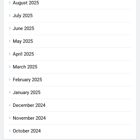
August 2025
July 2025
June 2025
May 2025
April 2025
March 2025
February 2025
January 2025
December 2024
November 2024
October 2024