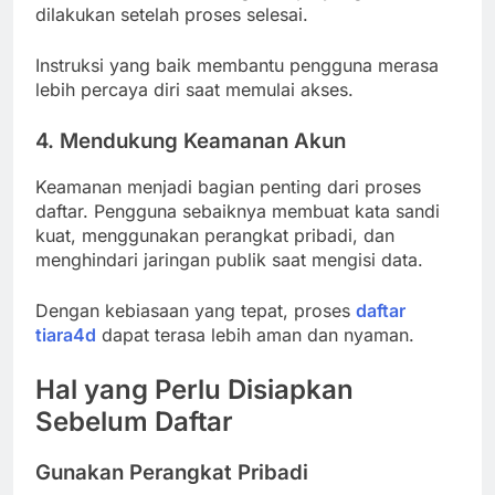
dilakukan setelah proses selesai.
Instruksi yang baik membantu pengguna merasa
lebih percaya diri saat memulai akses.
4. Mendukung Keamanan Akun
Keamanan menjadi bagian penting dari proses
daftar. Pengguna sebaiknya membuat kata sandi
kuat, menggunakan perangkat pribadi, dan
menghindari jaringan publik saat mengisi data.
Dengan kebiasaan yang tepat, proses
daftar
tiara4d
dapat terasa lebih aman dan nyaman.
Hal yang Perlu Disiapkan
Sebelum Daftar
Gunakan Perangkat Pribadi