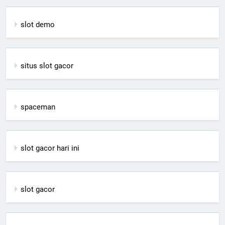
slot demo
situs slot gacor
spaceman
slot gacor hari ini
slot gacor