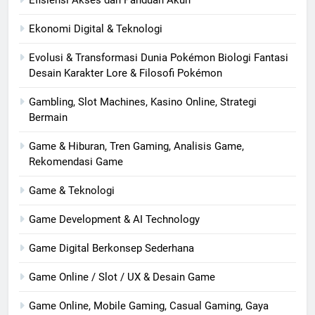
Efisiensi Akses dan Panduan Akun
Ekonomi Digital & Teknologi
Evolusi & Transformasi Dunia Pokémon Biologi Fantasi
Desain Karakter Lore & Filosofi Pokémon
Gambling, Slot Machines, Kasino Online, Strategi
Bermain
Game & Hiburan, Tren Gaming, Analisis Game,
Rekomendasi Game
Game & Teknologi
Game Development & AI Technology
Game Digital Berkonsep Sederhana
Game Online / Slot / UX & Desain Game
Game Online, Mobile Gaming, Casual Gaming, Gaya