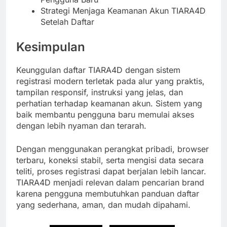
Strategi Menjaga Keamanan Akun TIARA4D
Setelah Daftar
Kesimpulan
Keunggulan daftar TIARA4D dengan sistem
registrasi modern terletak pada alur yang praktis,
tampilan responsif, instruksi yang jelas, dan
perhatian terhadap keamanan akun. Sistem yang
baik membantu pengguna baru memulai akses
dengan lebih nyaman dan terarah.
Dengan menggunakan perangkat pribadi, browser
terbaru, koneksi stabil, serta mengisi data secara
teliti, proses registrasi dapat berjalan lebih lancar.
TIARA4D menjadi relevan dalam pencarian brand
karena pengguna membutuhkan panduan daftar
yang sederhana, aman, dan mudah dipahami.