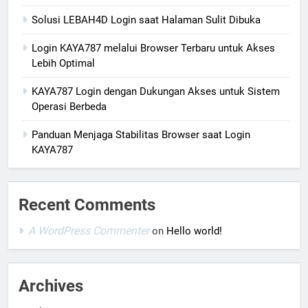
Solusi LEBAH4D Login saat Halaman Sulit Dibuka
Login KAYA787 melalui Browser Terbaru untuk Akses
Lebih Optimal
KAYA787 Login dengan Dukungan Akses untuk Sistem
Operasi Berbeda
Panduan Menjaga Stabilitas Browser saat Login
KAYA787
Recent Comments
A WordPress Commenter
on
Hello world!
Archives