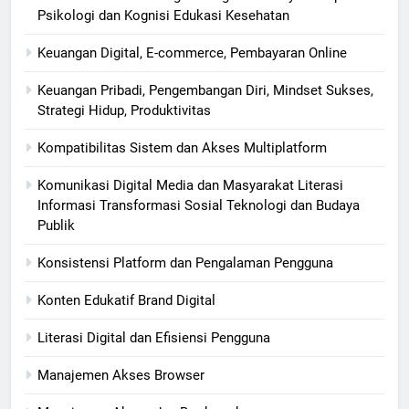
Psikologi dan Kognisi Edukasi Kesehatan
Keuangan Digital, E-commerce, Pembayaran Online
Keuangan Pribadi, Pengembangan Diri, Mindset Sukses,
Strategi Hidup, Produktivitas
Kompatibilitas Sistem dan Akses Multiplatform
Komunikasi Digital Media dan Masyarakat Literasi
Informasi Transformasi Sosial Teknologi dan Budaya
Publik
Konsistensi Platform dan Pengalaman Pengguna
Konten Edukatif Brand Digital
Literasi Digital dan Efisiensi Pengguna
Manajemen Akses Browser