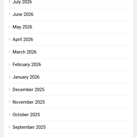
July 2026
June 2026
May 2026
April 2026
March 2026
February 2026
January 2026
December 2025
November 2025
October 2025
September 2025