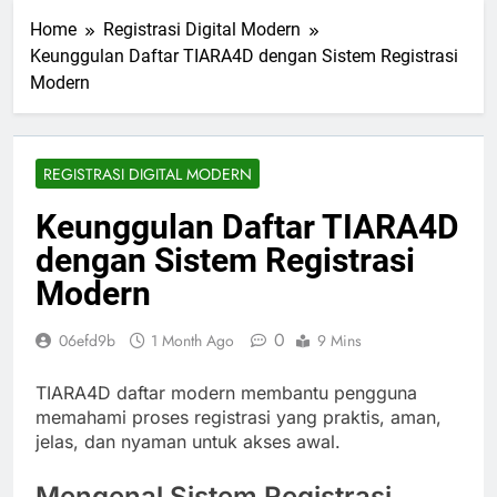
Home
Registrasi Digital Modern
Keunggulan Daftar TIARA4D dengan Sistem Registrasi
Modern
REGISTRASI DIGITAL MODERN
Keunggulan Daftar TIARA4D
dengan Sistem Registrasi
Modern
0
06efd9b
1 Month Ago
9 Mins
TIARA4D daftar modern membantu pengguna
memahami proses registrasi yang praktis, aman,
jelas, dan nyaman untuk akses awal.
Mengenal Sistem Registrasi