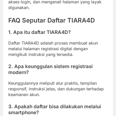
akses login, dan mengenali halaman yang layak
digunakan.
FAQ Seputar Daftar TIARA4D
1. Apa itu daftar TIARA4D?
Daftar TIARA4D adalah proses membuat akun
melalui halaman registrasi digital dengan
mengikuti instruksi yang tersedia.
2. Apa keunggulan sistem registrasi
modern?
Keunggulannya meliputi alur praktis, tampilan
responsif, instruksi jelas, dan dukungan terhadap
keamanan akun.
3. Apakah daftar bisa dilakukan melalui
smartphone?