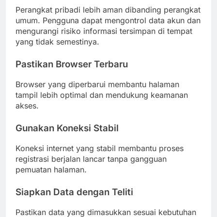
Perangkat pribadi lebih aman dibanding perangkat
umum. Pengguna dapat mengontrol data akun dan
mengurangi risiko informasi tersimpan di tempat
yang tidak semestinya.
Pastikan Browser Terbaru
Browser yang diperbarui membantu halaman
tampil lebih optimal dan mendukung keamanan
akses.
Gunakan Koneksi Stabil
Koneksi internet yang stabil membantu proses
registrasi berjalan lancar tanpa gangguan
pemuatan halaman.
Siapkan Data dengan Teliti
Pastikan data yang dimasukkan sesuai kebutuhan