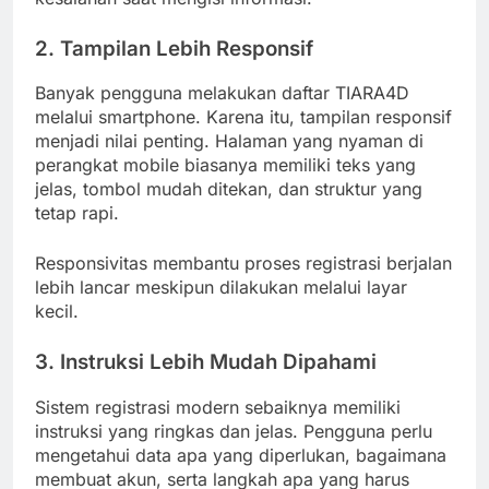
2. Tampilan Lebih Responsif
Banyak pengguna melakukan daftar TIARA4D
melalui smartphone. Karena itu, tampilan responsif
menjadi nilai penting. Halaman yang nyaman di
perangkat mobile biasanya memiliki teks yang
jelas, tombol mudah ditekan, dan struktur yang
tetap rapi.
Responsivitas membantu proses registrasi berjalan
lebih lancar meskipun dilakukan melalui layar
kecil.
3. Instruksi Lebih Mudah Dipahami
Sistem registrasi modern sebaiknya memiliki
instruksi yang ringkas dan jelas. Pengguna perlu
mengetahui data apa yang diperlukan, bagaimana
membuat akun, serta langkah apa yang harus