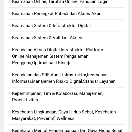
Keamanan Online, Taruhan Online, Panduan Login
Keamanan Perangkat Pribadi dan Akses Akun
Keamanan Sistem & Infrastruktur Digital
Keamanan Sistem & Validasi Akses
Keandalan Akses Digital,Infrastruktur Platform
Online,Manajemen Sistem,Pengalaman
Pengguna,Optimalisasi Kinerja
Keandalan dan SRE,Audit Infrastruktur,Keamanan
Informasi,Manajemen Risiko Digital,Standar Layanan
Kepemimpinan, Tim & Kolaborasi, Manajemen,
Produktivitas
Kesehatan Lingkungan, Gaya Hidup Sehat, Kesehatan
Masyarakat, Preventif, Wellness
Kesehatan Mental Pengembangan Diri Gaya Hidup Sehat