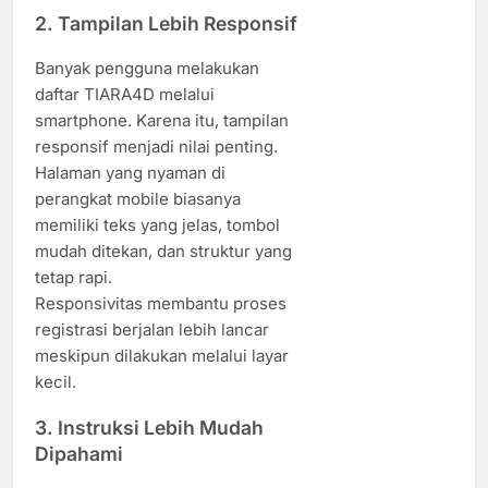
2. Tampilan Lebih Responsif
Banyak pengguna melakukan
daftar TIARA4D melalui
smartphone. Karena itu, tampilan
responsif menjadi nilai penting.
Halaman yang nyaman di
perangkat mobile biasanya
memiliki teks yang jelas, tombol
mudah ditekan, dan struktur yang
tetap rapi.
Responsivitas membantu proses
registrasi berjalan lebih lancar
meskipun dilakukan melalui layar
kecil.
3. Instruksi Lebih Mudah
Dipahami