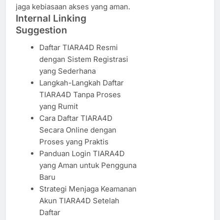
jaga kebiasaan akses yang aman.
Internal Linking
Suggestion
Daftar TIARA4D Resmi
dengan Sistem Registrasi
yang Sederhana
Langkah-Langkah Daftar
TIARA4D Tanpa Proses
yang Rumit
Cara Daftar TIARA4D
Secara Online dengan
Proses yang Praktis
Panduan Login TIARA4D
yang Aman untuk Pengguna
Baru
Strategi Menjaga Keamanan
Akun TIARA4D Setelah
Daftar