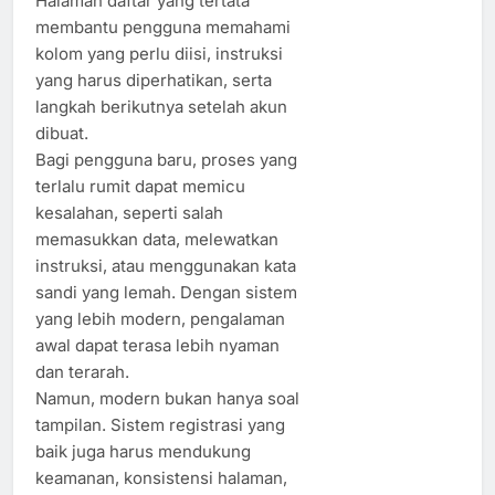
Halaman daftar yang tertata
membantu pengguna memahami
kolom yang perlu diisi, instruksi
yang harus diperhatikan, serta
langkah berikutnya setelah akun
dibuat.
Bagi pengguna baru, proses yang
terlalu rumit dapat memicu
kesalahan, seperti salah
memasukkan data, melewatkan
instruksi, atau menggunakan kata
sandi yang lemah. Dengan sistem
yang lebih modern, pengalaman
awal dapat terasa lebih nyaman
dan terarah.
Namun, modern bukan hanya soal
tampilan. Sistem registrasi yang
baik juga harus mendukung
keamanan, konsistensi halaman,