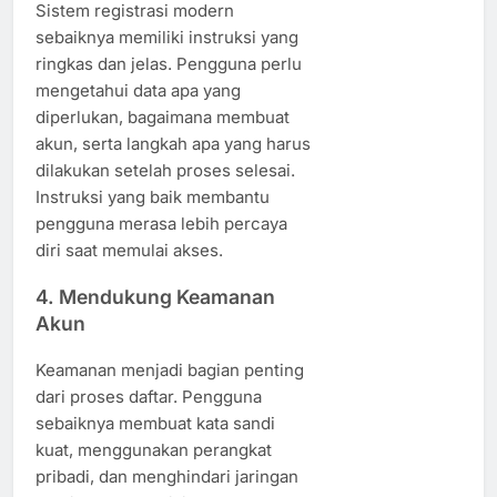
Sistem registrasi modern
sebaiknya memiliki instruksi yang
ringkas dan jelas. Pengguna perlu
mengetahui data apa yang
diperlukan, bagaimana membuat
akun, serta langkah apa yang harus
dilakukan setelah proses selesai.
Instruksi yang baik membantu
pengguna merasa lebih percaya
diri saat memulai akses.
4. Mendukung Keamanan
Akun
Keamanan menjadi bagian penting
dari proses daftar. Pengguna
sebaiknya membuat kata sandi
kuat, menggunakan perangkat
pribadi, dan menghindari jaringan