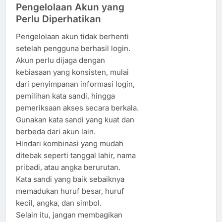
Pengelolaan Akun yang
Perlu Diperhatikan
Pengelolaan akun tidak berhenti
setelah pengguna berhasil login.
Akun perlu dijaga dengan
kebiasaan yang konsisten, mulai
dari penyimpanan informasi login,
pemilihan kata sandi, hingga
pemeriksaan akses secara berkala.
Gunakan kata sandi yang kuat dan
berbeda dari akun lain.
Hindari kombinasi yang mudah
ditebak seperti tanggal lahir, nama
pribadi, atau angka berurutan.
Kata sandi yang baik sebaiknya
memadukan huruf besar, huruf
kecil, angka, dan simbol.
Selain itu, jangan membagikan