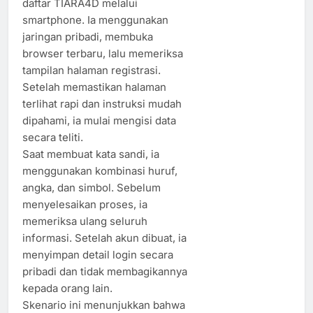
daftar TIARA4D melalui
smartphone. Ia menggunakan
jaringan pribadi, membuka
browser terbaru, lalu memeriksa
tampilan halaman registrasi.
Setelah memastikan halaman
terlihat rapi dan instruksi mudah
dipahami, ia mulai mengisi data
secara teliti.
Saat membuat kata sandi, ia
menggunakan kombinasi huruf,
angka, dan simbol. Sebelum
menyelesaikan proses, ia
memeriksa ulang seluruh
informasi. Setelah akun dibuat, ia
menyimpan detail login secara
pribadi dan tidak membagikannya
kepada orang lain.
Skenario ini menunjukkan bahwa