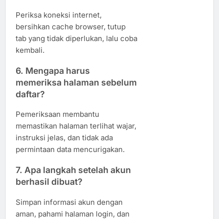
Periksa koneksi internet,
bersihkan cache browser, tutup
tab yang tidak diperlukan, lalu coba
kembali.
6. Mengapa harus
memeriksa halaman sebelum
daftar?
Pemeriksaan membantu
memastikan halaman terlihat wajar,
instruksi jelas, dan tidak ada
permintaan data mencurigakan.
7. Apa langkah setelah akun
berhasil dibuat?
Simpan informasi akun dengan
aman, pahami halaman login, dan