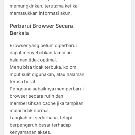
memungkinkan, terutama ketika
memasukkan informasi akun.
Perbarui Browser Secara
Berkala
Browser yang belum diperbarui
dapat menyebabkan tampilan
halaman tidak optimal.
Menu bisa tidak terbuka, kolom
input sulit digunakan, atau halaman
terasa berat.
Pengguna sebaiknya memperbarui
browser secara rutin dan
membersihkan cache jika tampilan
mulai tidak normal.
Langkah ini sederhana, tetapi
berpengaruh besar terhadap
kenyamanan akses.