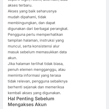
akses terbaru.
Akses yang baik seharusnya
mudah dipahami, tidak
membingungkan, dan dapat
digunakan dari berbagai perangkat.
Pengguna perlu memperhatikan
tampilan halaman, instruksi yang
muncul, serta konsistensi alur
masuk sebelum memasukkan data
akun.
Jika halaman terlihat tidak biasa,
penuh elemen mengganggu, atau
meminta informasi yang terasa
tidak relevan, pengguna sebaiknya
berhenti sejenak dan memeriksa
kembali akses yang digunakan.
Hal Penting Sebelum
Mengakses Akun