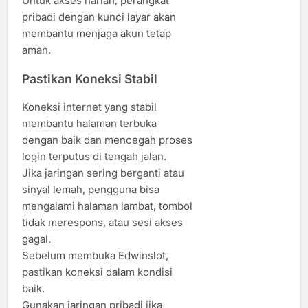
Untuk akses harian, perangkat
pribadi dengan kunci layar akan
membantu menjaga akun tetap
aman.
Pastikan Koneksi Stabil
Koneksi internet yang stabil
membantu halaman terbuka
dengan baik dan mencegah proses
login terputus di tengah jalan.
Jika jaringan sering berganti atau
sinyal lemah, pengguna bisa
mengalami halaman lambat, tombol
tidak merespons, atau sesi akses
gagal.
Sebelum membuka Edwinslot,
pastikan koneksi dalam kondisi
baik.
Gunakan jaringan pribadi jika