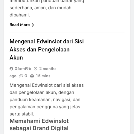
membutuhkan panduan daftar yang
sederhana, aman, dan mudah
dipahami.
Read More
Mengenal Edwinslot dari Sisi
Akses dan Pengelolaan
Akun
06efd9b
2 months
ago
0
15 mins
Mengenal Edwinslot dari sisi akses
dan pengelolaan akun, dengan
panduan keamanan, navigasi, dan
pengalaman pengguna yang jelas
serta stabil.
Memahami Edwinslot
sebagai Brand Digital