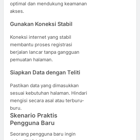
optimal dan mendukung keamanan
akses.
Gunakan Koneksi Stabil
Koneksi internet yang stabil
membantu proses registrasi
berjalan lancar tanpa gangguan
pemuatan halaman.
Siapkan Data dengan Teliti
Pastikan data yang dimasukkan
sesuai kebutuhan halaman. Hindari
mengisi secara asal atau terburu-
buru.
Skenario Praktis
Pengguna Baru
Seorang pengguna baru ingin