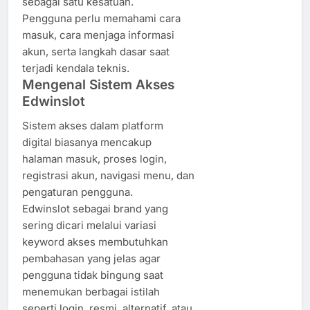
sebagai satu kesatuan.
Pengguna perlu memahami cara
masuk, cara menjaga informasi
akun, serta langkah dasar saat
terjadi kendala teknis.
Mengenal Sistem Akses
Edwinslot
Sistem akses dalam platform
digital biasanya mencakup
halaman masuk, proses login,
registrasi akun, navigasi menu, dan
pengaturan pengguna.
Edwinslot sebagai brand yang
sering dicari melalui variasi
keyword akses membutuhkan
pembahasan yang jelas agar
pengguna tidak bingung saat
menemukan berbagai istilah
seperti login, resmi, alternatif, atau