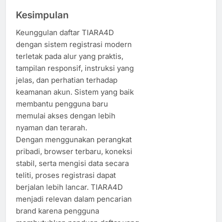
Kesimpulan
Keunggulan daftar TIARA4D
dengan sistem registrasi modern
terletak pada alur yang praktis,
tampilan responsif, instruksi yang
jelas, dan perhatian terhadap
keamanan akun. Sistem yang baik
membantu pengguna baru
memulai akses dengan lebih
nyaman dan terarah.
Dengan menggunakan perangkat
pribadi, browser terbaru, koneksi
stabil, serta mengisi data secara
teliti, proses registrasi dapat
berjalan lebih lancar. TIARA4D
menjadi relevan dalam pencarian
brand karena pengguna