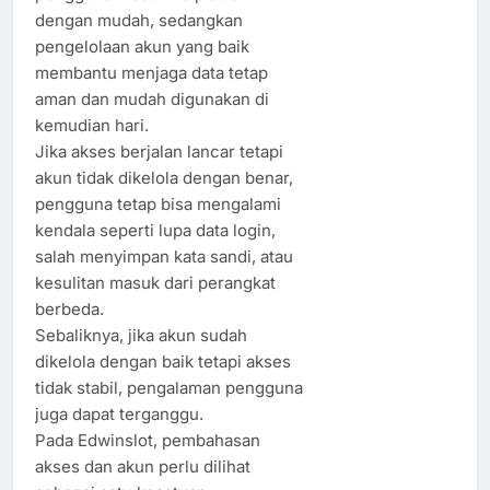
dengan mudah, sedangkan
pengelolaan akun yang baik
membantu menjaga data tetap
aman dan mudah digunakan di
kemudian hari.
Jika akses berjalan lancar tetapi
akun tidak dikelola dengan benar,
pengguna tetap bisa mengalami
kendala seperti lupa data login,
salah menyimpan kata sandi, atau
kesulitan masuk dari perangkat
berbeda.
Sebaliknya, jika akun sudah
dikelola dengan baik tetapi akses
tidak stabil, pengalaman pengguna
juga dapat terganggu.
Pada Edwinslot, pembahasan
akses dan akun perlu dilihat