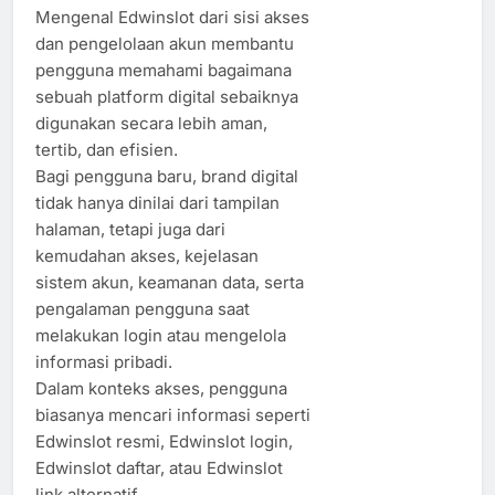
Mengenal Edwinslot dari sisi akses
dan pengelolaan akun membantu
pengguna memahami bagaimana
sebuah platform digital sebaiknya
digunakan secara lebih aman,
tertib, dan efisien.
Bagi pengguna baru, brand digital
tidak hanya dinilai dari tampilan
halaman, tetapi juga dari
kemudahan akses, kejelasan
sistem akun, keamanan data, serta
pengalaman pengguna saat
melakukan login atau mengelola
informasi pribadi.
Dalam konteks akses, pengguna
biasanya mencari informasi seperti
Edwinslot resmi, Edwinslot login,
Edwinslot daftar, atau Edwinslot
link alternatif.