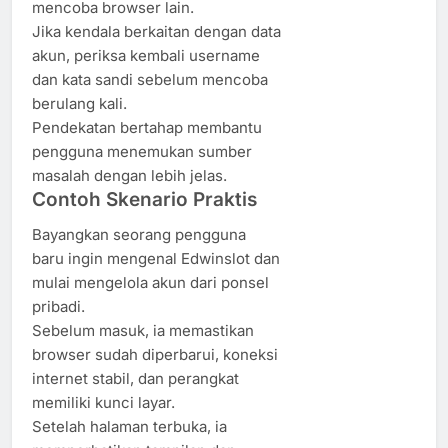
mencoba browser lain.
Jika kendala berkaitan dengan data
akun, periksa kembali username
dan kata sandi sebelum mencoba
berulang kali.
Pendekatan bertahap membantu
pengguna menemukan sumber
masalah dengan lebih jelas.
Contoh Skenario Praktis
Bayangkan seorang pengguna
baru ingin mengenal Edwinslot dan
mulai mengelola akun dari ponsel
pribadi.
Sebelum masuk, ia memastikan
browser sudah diperbarui, koneksi
internet stabil, dan perangkat
memiliki kunci layar.
Setelah halaman terbuka, ia