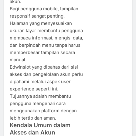
akun.
Bagi pengguna mobile, tampilan
responsif sangat penting.
Halaman yang menyesuaikan
ukuran layar membantu pengguna
membaca informasi, mengisi data,
dan berpindah menu tanpa harus
memperbesar tampilan secara
manual.
Edwinslot yang dibahas dari sisi
akses dan pengelolaan akun perlu
dipahami melalui aspek user
experience seperti ini.
Tujuannya adalah membantu
pengguna mengenali cara
menggunakan platform dengan
lebih tertib dan aman.
Kendala Umum dalam
Akses dan Akun