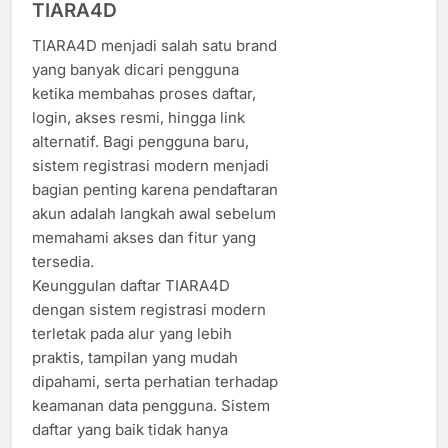
TIARA4D
TIARA4D menjadi salah satu brand
yang banyak dicari pengguna
ketika membahas proses daftar,
login, akses resmi, hingga link
alternatif. Bagi pengguna baru,
sistem registrasi modern menjadi
bagian penting karena pendaftaran
akun adalah langkah awal sebelum
memahami akses dan fitur yang
tersedia.
Keunggulan daftar TIARA4D
dengan sistem registrasi modern
terletak pada alur yang lebih
praktis, tampilan yang mudah
dipahami, serta perhatian terhadap
keamanan data pengguna. Sistem
daftar yang baik tidak hanya