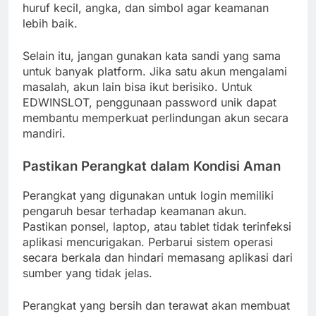
huruf kecil, angka, dan simbol agar keamanan
lebih baik.
Selain itu, jangan gunakan kata sandi yang sama
untuk banyak platform. Jika satu akun mengalami
masalah, akun lain bisa ikut berisiko. Untuk
EDWINSLOT, penggunaan password unik dapat
membantu memperkuat perlindungan akun secara
mandiri.
Pastikan Perangkat dalam Kondisi Aman
Perangkat yang digunakan untuk login memiliki
pengaruh besar terhadap keamanan akun.
Pastikan ponsel, laptop, atau tablet tidak terinfeksi
aplikasi mencurigakan. Perbarui sistem operasi
secara berkala dan hindari memasang aplikasi dari
sumber yang tidak jelas.
Perangkat yang bersih dan terawat akan membuat