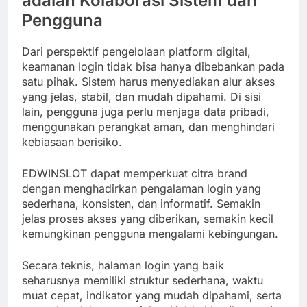
adalah Kolaborasi Sistem dan
Pengguna
Dari perspektif pengelolaan platform digital,
keamanan login tidak bisa hanya dibebankan pada
satu pihak. Sistem harus menyediakan alur akses
yang jelas, stabil, dan mudah dipahami. Di sisi
lain, pengguna juga perlu menjaga data pribadi,
menggunakan perangkat aman, dan menghindari
kebiasaan berisiko.
EDWINSLOT dapat memperkuat citra brand
dengan menghadirkan pengalaman login yang
sederhana, konsisten, dan informatif. Semakin
jelas proses akses yang diberikan, semakin kecil
kemungkinan pengguna mengalami kebingungan.
Secara teknis, halaman login yang baik
seharusnya memiliki struktur sederhana, waktu
muat cepat, indikator yang mudah dipahami, serta