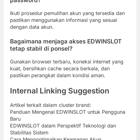
password?
Ikuti prosedur pemulihan akun yang tersedia dan
pastikan menggunakan informasi yang sesuai
dengan data akun.
Bagaimana menjaga akses EDWINSLOT
tetap stabil di ponsel?
Gunakan browser terbaru, koneksi internet yang
kuat, bersihkan cache secara berkala, dan
pastikan perangkat dalam kondisi aman.
Internal Linking Suggestion
Artikel terkait dalam cluster brand:
Panduan Mengenal EDWINSLOT untuk Pengguna
Baru
EDWINSLOT dalam Perspektif Teknologi dan
Stabilitas Sistem
Cara Mengoptimalkan Keamanan Akun