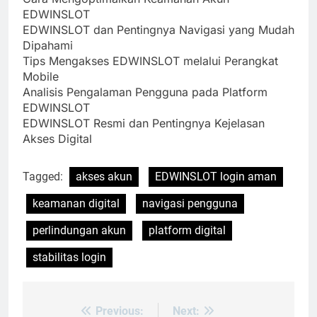
EDWINSLOT
EDWINSLOT dan Pentingnya Navigasi yang Mudah
Dipahami
Tips Mengakses EDWINSLOT melalui Perangkat
Mobile
Analisis Pengalaman Pengguna pada Platform
EDWINSLOT
EDWINSLOT Resmi dan Pentingnya Kejelasan
Akses Digital
Tagged:
akses akun
EDWINSLOT login aman
keamanan digital
navigasi pengguna
perlindungan akun
platform digital
stabilitas login
Previous:
Next:
Post