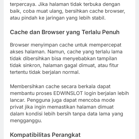
terpercaya. Jika halaman tidak terbuka dengan
baik, coba muat ulang, bersihkan cache browser,
atau pindah ke jaringan yang lebih stabil.
Cache dan Browser yang Terlalu Penuh
Browser menyimpan cache untuk mempercepat
akses halaman. Namun, cache yang terlalu lama
tidak dibersihkan bisa menyebabkan tampilan
tidak sinkron, halaman gagal dimuat, atau fitur
tertentu tidak berjalan normal.
Membersihkan cache secara berkala dapat
membantu proses EDWINSLOT login berjalan lebih
lancar. Pengguna juga dapat mencoba mode
privat jika ingin memastikan halaman dimuat
dalam kondisi lebih bersih tanpa data lama yang
mengganggu.
Kompatibilitas Perangkat