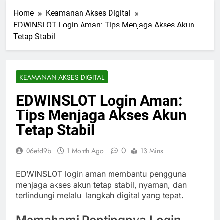
Home
Keamanan Akses Digital
EDWINSLOT Login Aman: Tips Menjaga Akses Akun
Tetap Stabil
KEAMANAN AKSES DIGITAL
EDWINSLOT Login Aman:
Tips Menjaga Akses Akun
Tetap Stabil
0
06efd9b
1 Month Ago
13 Mins
EDWINSLOT login aman membantu pengguna
menjaga akses akun tetap stabil, nyaman, dan
terlindungi melalui langkah digital yang tepat.
Memahami Pentingnya Login