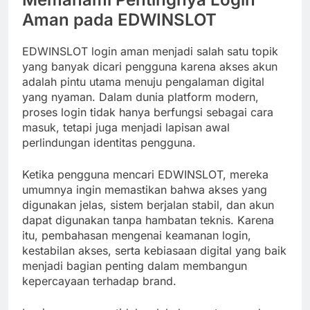
Aman pada EDWINSLOT
EDWINSLOT login aman menjadi salah satu topik
yang banyak dicari pengguna karena akses akun
adalah pintu utama menuju pengalaman digital
yang nyaman. Dalam dunia platform modern,
proses login tidak hanya berfungsi sebagai cara
masuk, tetapi juga menjadi lapisan awal
perlindungan identitas pengguna.
Ketika pengguna mencari EDWINSLOT, mereka
umumnya ingin memastikan bahwa akses yang
digunakan jelas, sistem berjalan stabil, dan akun
dapat digunakan tanpa hambatan teknis. Karena
itu, pembahasan mengenai keamanan login,
kestabilan akses, serta kebiasaan digital yang baik
menjadi bagian penting dalam membangun
kepercayaan terhadap brand.