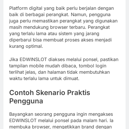
Platform digital yang baik perlu berjalan dengan
baik di berbagai perangkat. Namun, pengguna
juga perlu memastikan perangkat yang digunakan
masih mendukung browser terbaru. Perangkat
yang terlalu lama atau sistem yang jarang
diperbarui bisa membuat proses akses menjadi
kurang optimal.
Jika EDWINSLOT diakses melalui ponsel, pastikan
tampilan mobile mudah dibaca, tombol login
terlihat jelas, dan halaman tidak membutuhkan
waktu terlalu lama untuk dimuat.
Contoh Skenario Praktis
Pengguna
Bayangkan seorang pengguna ingin mengakses
EDWINSLOT melalui ponsel pada malam hari. Ia
membuka browser, mengetikkan brand dengan