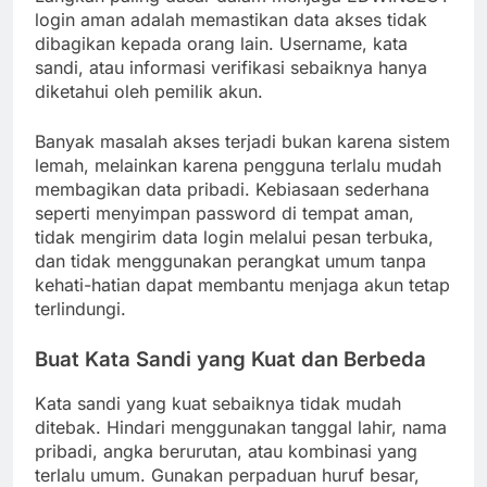
login aman adalah memastikan data akses tidak
dibagikan kepada orang lain. Username, kata
sandi, atau informasi verifikasi sebaiknya hanya
diketahui oleh pemilik akun.
Banyak masalah akses terjadi bukan karena sistem
lemah, melainkan karena pengguna terlalu mudah
membagikan data pribadi. Kebiasaan sederhana
seperti menyimpan password di tempat aman,
tidak mengirim data login melalui pesan terbuka,
dan tidak menggunakan perangkat umum tanpa
kehati-hatian dapat membantu menjaga akun tetap
terlindungi.
Buat Kata Sandi yang Kuat dan Berbeda
Kata sandi yang kuat sebaiknya tidak mudah
ditebak. Hindari menggunakan tanggal lahir, nama
pribadi, angka berurutan, atau kombinasi yang
terlalu umum. Gunakan perpaduan huruf besar,