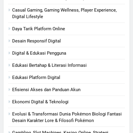
Casual Gaming, Gaming Wellness, Player Experience,
Digital Lifestyle
Daya Tarik Platform Online
Desain Responsif Digital
Digital & Edukasi Pengguna
Edukasi Bertahap & Literasi Informasi
Edukasi Platform Digital
Efisiensi Akses dan Panduan Akun
Ekonomi Digital & Teknologi
Evolusi & Transformasi Dunia Pokémon Biologi Fantasi
Desain Karakter Lore & Filosofi Pokémon
Gambling, Slot Machines, Kasino Online, Strategi