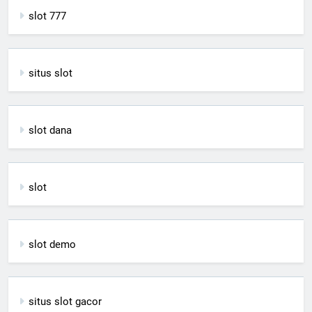
slot 777
situs slot
slot dana
slot
slot demo
situs slot gacor