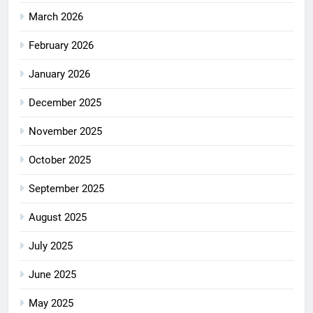
March 2026
February 2026
January 2026
December 2025
November 2025
October 2025
September 2025
August 2025
July 2025
June 2025
May 2025