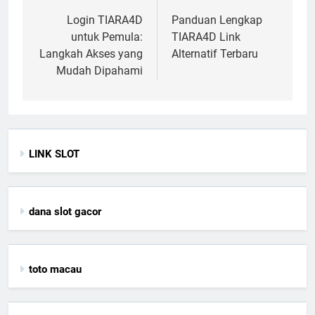
navigation
Login TIARA4D
Panduan Lengkap
untuk Pemula:
TIARA4D Link
Langkah Akses yang
Alternatif Terbaru
Mudah Dipahami
LINK SLOT
dana slot gacor
toto macau