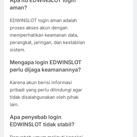
Apa itu EDWINSLOT login
aman?
EDWINSLOT login aman adalah
proses akses akun dengan
memperhatikan keamanan data,
perangkat, jaringan, dan kestabilan
sistem.
Mengapa login EDWINSLOT
perlu dijaga keamanannya?
Karena akun berisi informasi
pribadi yang perlu dilindungi agar
tidak disalahgunakan oleh pihak
lain.
Apa penyebab login
EDWINSLOT tidak stabil?