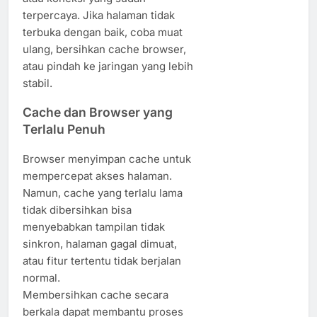
terpercaya. Jika halaman tidak
terbuka dengan baik, coba muat
ulang, bersihkan cache browser,
atau pindah ke jaringan yang lebih
stabil.
Cache dan Browser yang
Terlalu Penuh
Browser menyimpan cache untuk
mempercepat akses halaman.
Namun, cache yang terlalu lama
tidak dibersihkan bisa
menyebabkan tampilan tidak
sinkron, halaman gagal dimuat,
atau fitur tertentu tidak berjalan
normal.
Membersihkan cache secara
berkala dapat membantu proses