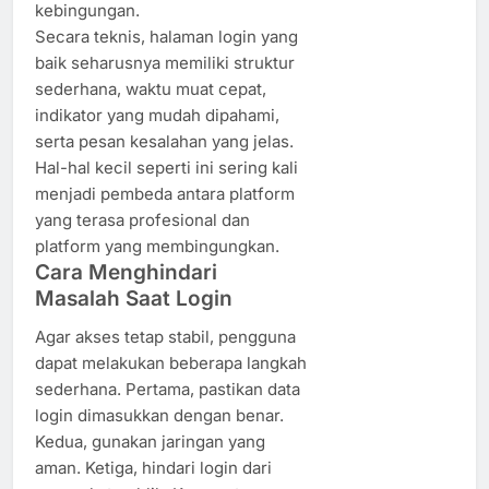
kebingungan.
Secara teknis, halaman login yang
baik seharusnya memiliki struktur
sederhana, waktu muat cepat,
indikator yang mudah dipahami,
serta pesan kesalahan yang jelas.
Hal-hal kecil seperti ini sering kali
menjadi pembeda antara platform
yang terasa profesional dan
platform yang membingungkan.
Cara Menghindari
Masalah Saat Login
Agar akses tetap stabil, pengguna
dapat melakukan beberapa langkah
sederhana. Pertama, pastikan data
login dimasukkan dengan benar.
Kedua, gunakan jaringan yang
aman. Ketiga, hindari login dari