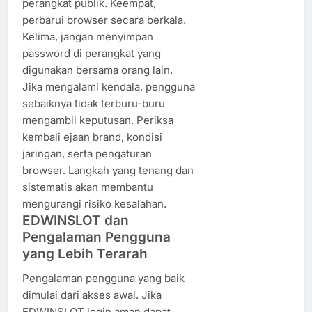
perangkat publik. Keempat,
perbarui browser secara berkala.
Kelima, jangan menyimpan
password di perangkat yang
digunakan bersama orang lain.
Jika mengalami kendala, pengguna
sebaiknya tidak terburu-buru
mengambil keputusan. Periksa
kembali ejaan brand, kondisi
jaringan, serta pengaturan
browser. Langkah yang tenang dan
sistematis akan membantu
mengurangi risiko kesalahan.
EDWINSLOT dan
Pengalaman Pengguna
yang Lebih Terarah
Pengalaman pengguna yang baik
dimulai dari akses awal. Jika
EDWINSLOT login aman dapat