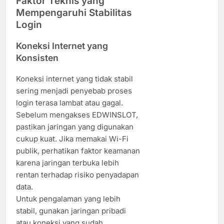
Faktor Teknis yang
Mempengaruhi Stabilitas
Login
Koneksi Internet yang
Konsisten
Koneksi internet yang tidak stabil
sering menjadi penyebab proses
login terasa lambat atau gagal.
Sebelum mengakses EDWINSLOT,
pastikan jaringan yang digunakan
cukup kuat. Jika memakai Wi-Fi
publik, perhatikan faktor keamanan
karena jaringan terbuka lebih
rentan terhadap risiko penyadapan
data.
Untuk pengalaman yang lebih
stabil, gunakan jaringan pribadi
atau koneksi yang sudah