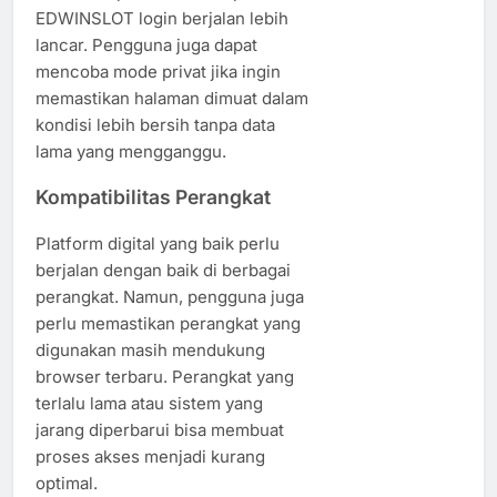
EDWINSLOT login berjalan lebih
lancar. Pengguna juga dapat
mencoba mode privat jika ingin
memastikan halaman dimuat dalam
kondisi lebih bersih tanpa data
lama yang mengganggu.
Kompatibilitas Perangkat
Platform digital yang baik perlu
berjalan dengan baik di berbagai
perangkat. Namun, pengguna juga
perlu memastikan perangkat yang
digunakan masih mendukung
browser terbaru. Perangkat yang
terlalu lama atau sistem yang
jarang diperbarui bisa membuat
proses akses menjadi kurang
optimal.