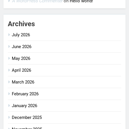
A WordPress Commenter
on
Hello world!
Archives
July 2026
June 2026
May 2026
April 2026
March 2026
February 2026
January 2026
December 2025