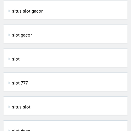
situs slot gacor
slot gacor
slot
slot 777
situs slot