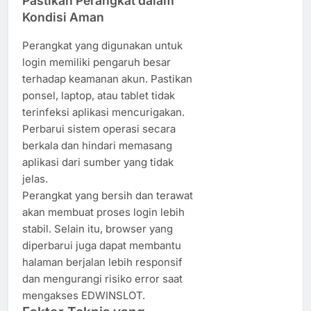
Pastikan Perangkat dalam
Kondisi Aman
Perangkat yang digunakan untuk
login memiliki pengaruh besar
terhadap keamanan akun. Pastikan
ponsel, laptop, atau tablet tidak
terinfeksi aplikasi mencurigakan.
Perbarui sistem operasi secara
berkala dan hindari memasang
aplikasi dari sumber yang tidak
jelas.
Perangkat yang bersih dan terawat
akan membuat proses login lebih
stabil. Selain itu, browser yang
diperbarui juga dapat membantu
halaman berjalan lebih responsif
dan mengurangi risiko error saat
mengakses EDWINSLOT.