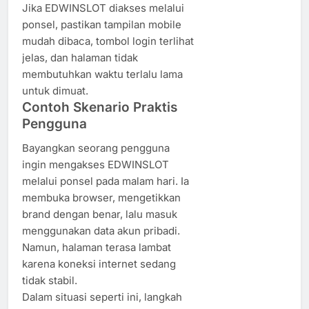
Jika EDWINSLOT diakses melalui
ponsel, pastikan tampilan mobile
mudah dibaca, tombol login terlihat
jelas, dan halaman tidak
membutuhkan waktu terlalu lama
untuk dimuat.
Contoh Skenario Praktis
Pengguna
Bayangkan seorang pengguna
ingin mengakses EDWINSLOT
melalui ponsel pada malam hari. Ia
membuka browser, mengetikkan
brand dengan benar, lalu masuk
menggunakan data akun pribadi.
Namun, halaman terasa lambat
karena koneksi internet sedang
tidak stabil.
Dalam situasi seperti ini, langkah