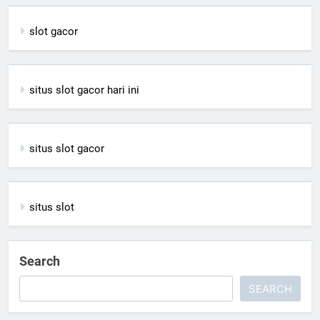
slot gacor
situs slot gacor hari ini
situs slot gacor
situs slot
Search
SEARCH