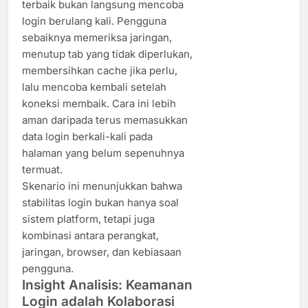
terbaik bukan langsung mencoba
login berulang kali. Pengguna
sebaiknya memeriksa jaringan,
menutup tab yang tidak diperlukan,
membersihkan cache jika perlu,
lalu mencoba kembali setelah
koneksi membaik. Cara ini lebih
aman daripada terus memasukkan
data login berkali-kali pada
halaman yang belum sepenuhnya
termuat.
Skenario ini menunjukkan bahwa
stabilitas login bukan hanya soal
sistem platform, tetapi juga
kombinasi antara perangkat,
jaringan, browser, dan kebiasaan
pengguna.
Insight Analisis: Keamanan
Login adalah Kolaborasi