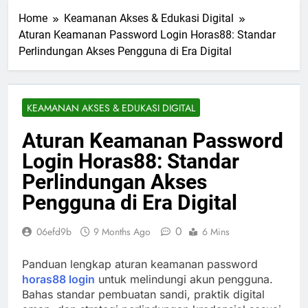
Home
Keamanan Akses & Edukasi Digital
Aturan Keamanan Password Login Horas88: Standar
Perlindungan Akses Pengguna di Era Digital
KEAMANAN AKSES & EDUKASI DIGITAL
Aturan Keamanan Password
Login Horas88: Standar
Perlindungan Akses
Pengguna di Era Digital
0
06efd9b
9 Months Ago
6 Mins
Panduan lengkap aturan keamanan password
horas88 login
untuk melindungi akun pengguna.
Bahas standar pembuatan sandi, praktik digital