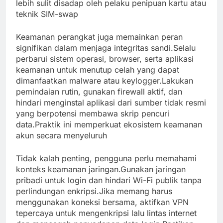
lebih sulit disadap oleh pelaku penipuan kartu atau
teknik SIM-swap
Keamanan perangkat juga memainkan peran
signifikan dalam menjaga integritas sandi.Selalu
perbarui sistem operasi, browser, serta aplikasi
keamanan untuk menutup celah yang dapat
dimanfaatkan malware atau keylogger.Lakukan
pemindaian rutin, gunakan firewall aktif, dan
hindari menginstal aplikasi dari sumber tidak resmi
yang berpotensi membawa skrip pencuri
data.Praktik ini memperkuat ekosistem keamanan
akun secara menyeluruh
Tidak kalah penting, pengguna perlu memahami
konteks keamanan jaringan.Gunakan jaringan
pribadi untuk login dan hindari Wi-Fi publik tanpa
perlindungan enkripsi.Jika memang harus
menggunakan koneksi bersama, aktifkan VPN
tepercaya untuk mengenkripsi lalu lintas internet