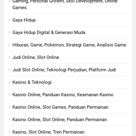
Gaming, Personal Growth, Skill Development, Online
Games
Gaya Hidup
Gaya Hidup Digital & Generasi Muda
Hiburan, Game, Pokémon, Strategi Game, Analisis Game
Judi Online, Slot Online
Judi Slot Online, Teknologi Perjudian, Platform Judi
Kasino & Teknologi
Kasino Online, Panduan Kasino, Keamanan Kasino
Kasino Online, Slot Games, Panduan Permainan
Kasino Online, Slot Online, Panduan Permainan
Kasino, Slot Online, Tren Permainan