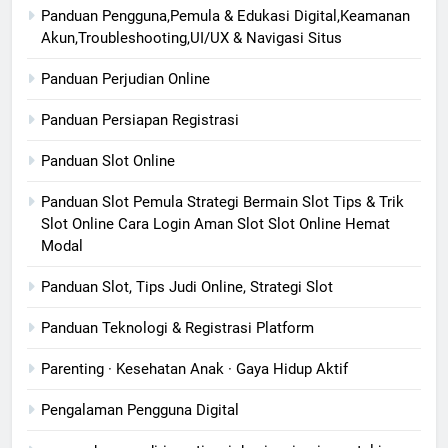
Panduan Pengguna,Pemula & Edukasi Digital,Keamanan
Akun,Troubleshooting,UI/UX & Navigasi Situs
Panduan Perjudian Online
Panduan Persiapan Registrasi
Panduan Slot Online
Panduan Slot Pemula Strategi Bermain Slot Tips & Trik
Slot Online Cara Login Aman Slot Slot Online Hemat
Modal
Panduan Slot, Tips Judi Online, Strategi Slot
Panduan Teknologi & Registrasi Platform
Parenting · Kesehatan Anak · Gaya Hidup Aktif
Pengalaman Pengguna Digital