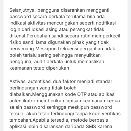
Selanjutnya, pengguna disarankan mengganti
password secara berkala terutama bila ada
indikasi aktivitas mencurigakan seperti notifikasi
login dari lokasi asing atau perangkat tidak
dikenal.Perubahan sandi secara rutin memperkecil
risiko sandi lama digunakan pihak yang tidak
berwenang.Meskipun frekuensi pergantian tidak
boleh terlalu sering sehingga menyulitkan
pengguna, audit berkala untuk memastikan
keamanan tetap diperlukan
Aktivasi autentikasi dua faktor menjadi standar
perlindungan yang tidak boleh
diabaikan.Menggunakan kode OTP atau aplikasi
autentikator memberikan lapisan keamanan kedua
selain password sehingga meskipun password
tercuri, akun tetap terlindungi tanpa kode verifikasi
tambahan.Apabila tersedia, metode berbasis
aplikasi lebih disarankan daripada SMS karena