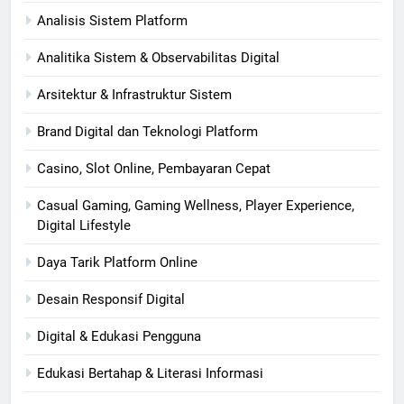
Analisis Sistem Platform
Analitika Sistem & Observabilitas Digital
Arsitektur & Infrastruktur Sistem
Brand Digital dan Teknologi Platform
Casino, Slot Online, Pembayaran Cepat
Casual Gaming, Gaming Wellness, Player Experience,
Digital Lifestyle
Daya Tarik Platform Online
Desain Responsif Digital
Digital & Edukasi Pengguna
Edukasi Bertahap & Literasi Informasi