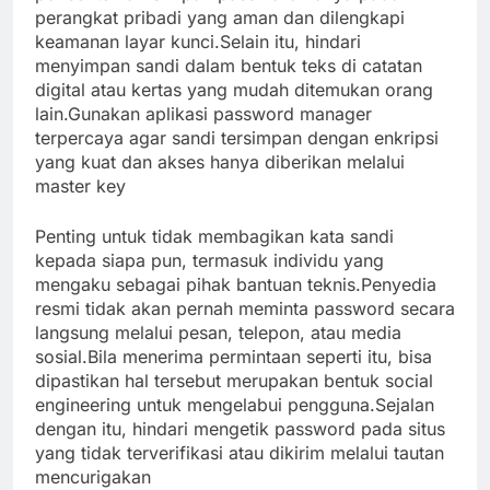
perangkat pribadi yang aman dan dilengkapi
keamanan layar kunci.Selain itu, hindari
menyimpan sandi dalam bentuk teks di catatan
digital atau kertas yang mudah ditemukan orang
lain.Gunakan aplikasi password manager
terpercaya agar sandi tersimpan dengan enkripsi
yang kuat dan akses hanya diberikan melalui
master key
Penting untuk tidak membagikan kata sandi
kepada siapa pun, termasuk individu yang
mengaku sebagai pihak bantuan teknis.Penyedia
resmi tidak akan pernah meminta password secara
langsung melalui pesan, telepon, atau media
sosial.Bila menerima permintaan seperti itu, bisa
dipastikan hal tersebut merupakan bentuk social
engineering untuk mengelabui pengguna.Sejalan
dengan itu, hindari mengetik password pada situs
yang tidak terverifikasi atau dikirim melalui tautan
mencurigakan