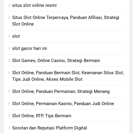
situs slot online resmi
Situs Slot Online Terpercaya, Panduan Afiliasi, Strategi
Slot Online
slot
slot gacor hari ini
Slot Games, Online Casino, Strategi Bermain
Slot Online, Panduan Bermain Slot, Keamanan Situs Slot,
Tips Judi Online, Akses Mobile Slot
Slot Online, Panduan Permainan, Strategi Menang
Slot Online, Permainan Kasino, Panduan Judi Online
Slot Online, RTP, Tips Bermain
Sorotan dan Reputasi Platform Digital