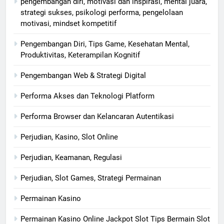
pengembangan diri, motivasi dan inspirasi, mental juara,
strategi sukses, psikologi performa, pengelolaan
motivasi, mindset kompetitif
Pengembangan Diri, Tips Game, Kesehatan Mental,
Produktivitas, Keterampilan Kognitif
Pengembangan Web & Strategi Digital
Performa Akses dan Teknologi Platform
Performa Browser dan Kelancaran Autentikasi
Perjudian, Kasino, Slot Online
Perjudian, Keamanan, Regulasi
Perjudian, Slot Games, Strategi Permainan
Permainan Kasino
Permainan Kasino Online Jackpot Slot Tips Bermain Slot