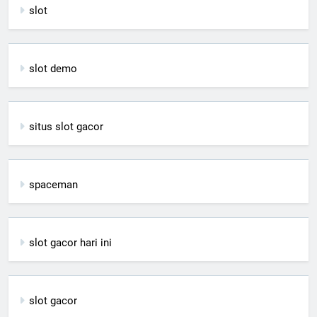
slot
slot demo
situs slot gacor
spaceman
slot gacor hari ini
slot gacor