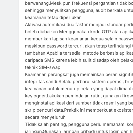
berwenang.Meskipun frekuensi pergantian tidak bol
sehingga menyulitkan pengguna, audit berkala unt
keamanan tetap diperlukan
Aktivasi autentikasi dua faktor menjadi standar per
boleh diabaikan.Menggunakan kode OTP atau aplika
memberikan lapisan keamanan kedua selain passw
meskipun password tercuri, akun tetap terlindungi 
tambahan.Apabila tersedia, metode berbasis aplikas
daripada SMS karena lebih sulit disadap oleh pelak
teknik SIM-swap
Keamanan perangkat juga memainkan peran signifi
integritas sandi.Selalu perbarui sistem operasi, bro
keamanan untuk menutup celah yang dapat dimanf
keylogger.Lakukan pemindaian rutin, gunakan firewal
menginstal aplikasi dari sumber tidak resmi yang
skrip pencuri data.Praktik ini memperkuat ekosis
secara menyeluruh
Tidak kalah penting, pengguna perlu memahami k
jaringan.Gunakan jaringan pribadi untuk login dan h