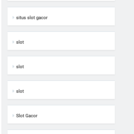
situs slot gacor
slot
slot
slot
Slot Gacor