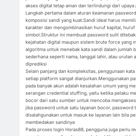
akses digital tetap aman dan terlindungi dari upaya
Langkah pertama dalam aturan keamanan passwor
komposisi sandi yang kuat.Sandi ideal harus memili
karakter dan mengombinasikan huruf kapital, huruf 
simbol.Struktur ini membuat password sulit ditebak
kejahatan digital maupun sistem brute force yang
algoritma untuk menebak kata sandi dalam jumlah b
sederhana seperti nama, tanggal lahir, atau uruta
diprediksi
Selain panjang dan kompleksitas, penggunaan kata 
setiap platform sangat dianjurkan.Menggunakan p
pada banyak akun adalah kesalahan umum yang m
serangan credential stuffing, yaitu ketika pelaku 
bocor dari satu sumber untuk mencoba mengakses 
jika password untuk satu layanan bocor, password 
disalahgunakan untuk masuk ke layanan lain bila p
membedakan sandinya
Pada proses login Horas88, pengguna juga perlu m