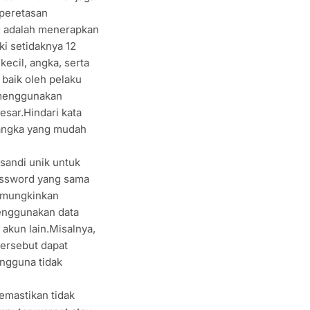
 peretasan
d adalah menerapkan
ki setidaknya 12
kecil, angka, serta
 baik oleh pelaku
 menggunakan
esar.Hindari kata
n angka yang mudah
sandi unik untuk
assword yang sama
emungkinkan
menggunakan data
akun lain.Misalnya,
tersebut dapat
engguna tidak
emastikan tidak