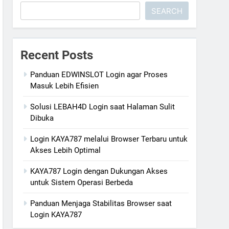
SEARCH
Recent Posts
Panduan EDWINSLOT Login agar Proses
Masuk Lebih Efisien
Solusi LEBAH4D Login saat Halaman Sulit
Dibuka
Login KAYA787 melalui Browser Terbaru untuk
Akses Lebih Optimal
KAYA787 Login dengan Dukungan Akses
untuk Sistem Operasi Berbeda
Panduan Menjaga Stabilitas Browser saat
Login KAYA787