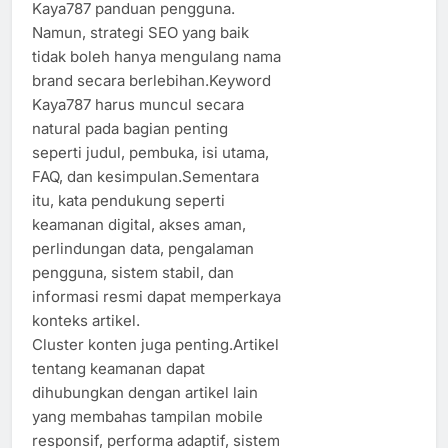
Kaya787 panduan pengguna.
Namun, strategi SEO yang baik
tidak boleh hanya mengulang nama
brand secara berlebihan.Keyword
Kaya787 harus muncul secara
natural pada bagian penting
seperti judul, pembuka, isi utama,
FAQ, dan kesimpulan.Sementara
itu, kata pendukung seperti
keamanan digital, akses aman,
perlindungan data, pengalaman
pengguna, sistem stabil, dan
informasi resmi dapat memperkaya
konteks artikel.
Cluster konten juga penting.Artikel
tentang keamanan dapat
dihubungkan dengan artikel lain
yang membahas tampilan mobile
responsif, performa adaptif, sistem