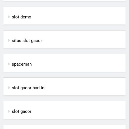
slot demo
situs slot gacor
spaceman
slot gacor hari ini
slot gacor