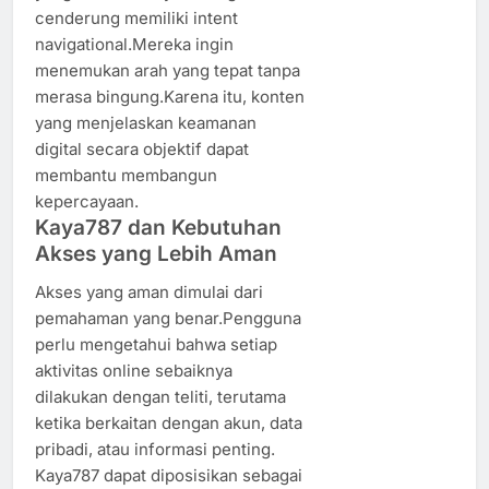
cenderung memiliki intent
navigational.Mereka ingin
menemukan arah yang tepat tanpa
merasa bingung.Karena itu, konten
yang menjelaskan keamanan
digital secara objektif dapat
membantu membangun
kepercayaan.
Kaya787 dan Kebutuhan
Akses yang Lebih Aman
Akses yang aman dimulai dari
pemahaman yang benar.Pengguna
perlu mengetahui bahwa setiap
aktivitas online sebaiknya
dilakukan dengan teliti, terutama
ketika berkaitan dengan akun, data
pribadi, atau informasi penting.
Kaya787 dapat diposisikan sebagai