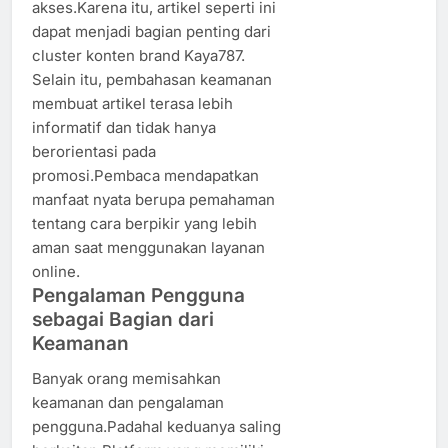
akses.Karena itu, artikel seperti ini
dapat menjadi bagian penting dari
cluster konten brand Kaya787.
Selain itu, pembahasan keamanan
membuat artikel terasa lebih
informatif dan tidak hanya
berorientasi pada
promosi.Pembaca mendapatkan
manfaat nyata berupa pemahaman
tentang cara berpikir yang lebih
aman saat menggunakan layanan
online.
Pengalaman Pengguna
sebagai Bagian dari
Keamanan
Banyak orang memisahkan
keamanan dan pengalaman
pengguna.Padahal keduanya saling