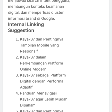
menjawab search intent pengguna,
membangun konteks keamanan
digital, dan memperluas cluster
informasi brand di Google.
Internal Linking
Suggestion
Kaya787 dan Pentingnya
Tampilan Mobile yang
Responsif
Kaya787 dalam
Perkembangan Platform
Online Modern
Kaya787 sebagai Platform
Digital dengan Performa
Adaptif
Panduan Menavigasi
Kaya787 agar Lebih Mudah
Dipahami
Kaya787 dan Pentingnya