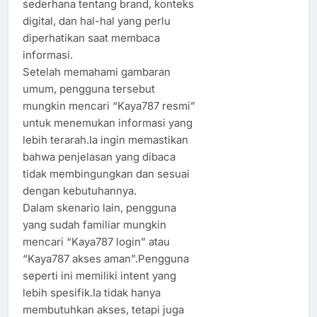
sederhana tentang brand, konteks
digital, dan hal-hal yang perlu
diperhatikan saat membaca
informasi.
Setelah memahami gambaran
umum, pengguna tersebut
mungkin mencari “Kaya787 resmi”
untuk menemukan informasi yang
lebih terarah.Ia ingin memastikan
bahwa penjelasan yang dibaca
tidak membingungkan dan sesuai
dengan kebutuhannya.
Dalam skenario lain, pengguna
yang sudah familiar mungkin
mencari “Kaya787 login” atau
“Kaya787 akses aman”.Pengguna
seperti ini memiliki intent yang
lebih spesifik.Ia tidak hanya
membutuhkan akses, tetapi juga