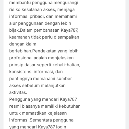
membantu pengguna mengurangi
risiko kesalahan akses, menjaga
informasi pribadi, dan memahami
alur penggunaan dengan lebih
bijak.Dalam pembahasan Kaya787,
keamanan tidak perlu disampaikan
dengan klaim
berlebihan.Pendekatan yang lebih
profesional adalah menjelaskan
prinsip dasar seperti kehati-hatian,
konsistensi informasi, dan
pentingnya memahami sumber
akses sebelum melanjutkan
aktivitas.
Pengguna yang mencari Kaya787
resmi biasanya memiliki kebutuhan
untuk memastikan kejelasan
informasi.Sementara pengguna
yang mencari Kaya787 login