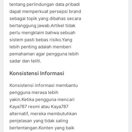
tentang perlindungan data pribadi
dapat memperkuat persepsi brand
sebagai topik yang dibahas secara
bertanggung jawab.Artikel tidak
perlu mengklaim bahwa sebuah
sistem pasti bebas risiko.Yang
lebih penting adalah memberi
pemahaman agar pengguna lebih
sadar dan teliti.
Konsistensi Informasi
Konsistensi informasi membantu
pengguna merasa lebih
yakin.Ketika pengguna mencari
Kaya787 resmi atau Kaya787
alternatif, mereka membutuhkan
penjelasan yang tidak saling
bertentangan.Konten yang baik