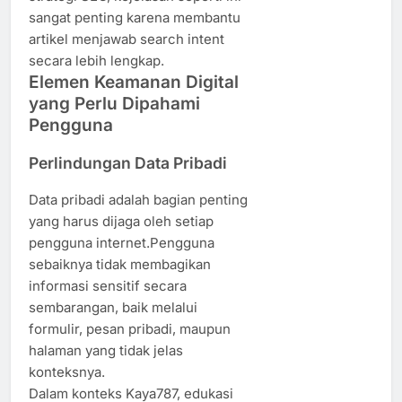
sangat penting karena membantu
artikel menjawab search intent
secara lebih lengkap.
Elemen Keamanan Digital
yang Perlu Dipahami
Pengguna
Perlindungan Data Pribadi
Data pribadi adalah bagian penting
yang harus dijaga oleh setiap
pengguna internet.Pengguna
sebaiknya tidak membagikan
informasi sensitif secara
sembarangan, baik melalui
formulir, pesan pribadi, maupun
halaman yang tidak jelas
konteksnya.
Dalam konteks Kaya787, edukasi