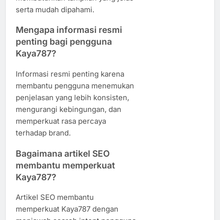
serta mudah dipahami.
Mengapa informasi resmi
penting bagi pengguna
Kaya787?
Informasi resmi penting karena
membantu pengguna menemukan
penjelasan yang lebih konsisten,
mengurangi kebingungan, dan
memperkuat rasa percaya
terhadap brand.
Bagaimana artikel SEO
membantu memperkuat
Kaya787?
Artikel SEO membantu
memperkuat Kaya787 dengan