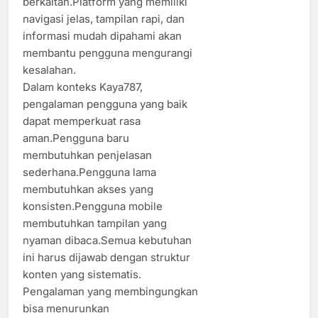
berkaitan.Platform yang memiliki
navigasi jelas, tampilan rapi, dan
informasi mudah dipahami akan
membantu pengguna mengurangi
kesalahan.
Dalam konteks Kaya787,
pengalaman pengguna yang baik
dapat memperkuat rasa
aman.Pengguna baru
membutuhkan penjelasan
sederhana.Pengguna lama
membutuhkan akses yang
konsisten.Pengguna mobile
membutuhkan tampilan yang
nyaman dibaca.Semua kebutuhan
ini harus dijawab dengan struktur
konten yang sistematis.
Pengalaman yang membingungkan
bisa menurunkan