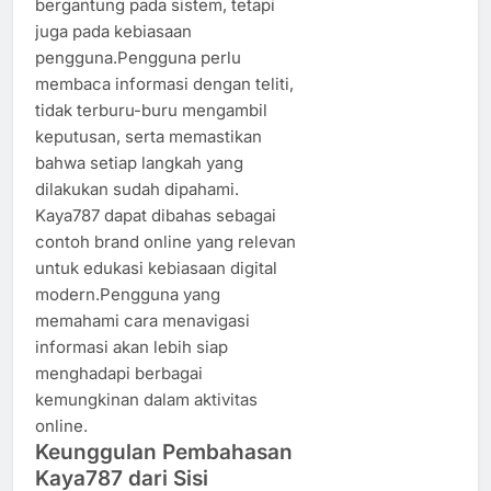
bergantung pada sistem, tetapi
juga pada kebiasaan
pengguna.Pengguna perlu
membaca informasi dengan teliti,
tidak terburu-buru mengambil
keputusan, serta memastikan
bahwa setiap langkah yang
dilakukan sudah dipahami.
Kaya787 dapat dibahas sebagai
contoh brand online yang relevan
untuk edukasi kebiasaan digital
modern.Pengguna yang
memahami cara menavigasi
informasi akan lebih siap
menghadapi berbagai
kemungkinan dalam aktivitas
online.
Keunggulan Pembahasan
Kaya787 dari Sisi