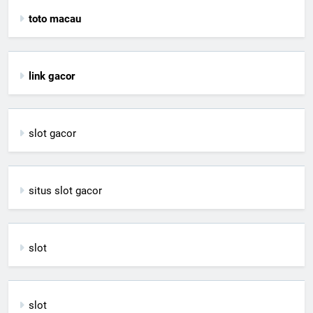
toto macau
link gacor
slot gacor
situs slot gacor
slot
slot