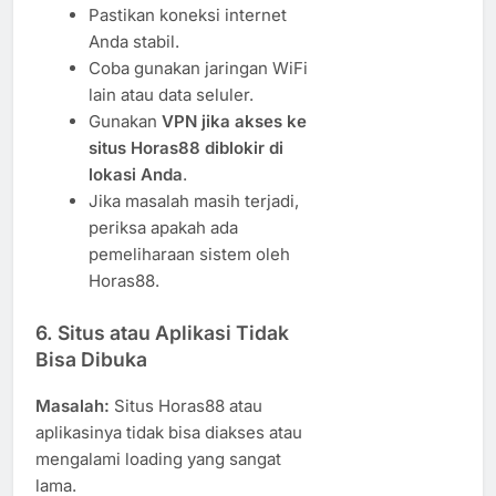
Pastikan koneksi internet
Anda stabil.
Coba gunakan jaringan WiFi
lain atau data seluler.
Gunakan
VPN jika akses ke
situs Horas88 diblokir di
lokasi Anda
.
Jika masalah masih terjadi,
periksa apakah ada
pemeliharaan sistem oleh
Horas88.
6. Situs atau Aplikasi Tidak
Bisa Dibuka
Masalah:
Situs Horas88 atau
aplikasinya tidak bisa diakses atau
mengalami loading yang sangat
lama.