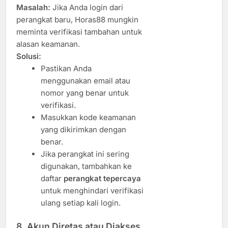
Masalah:
Jika Anda login dari
perangkat baru, Horas88 mungkin
meminta verifikasi tambahan untuk
alasan keamanan.
Solusi:
Pastikan Anda
menggunakan email atau
nomor yang benar untuk
verifikasi.
Masukkan kode keamanan
yang dikirimkan dengan
benar.
Jika perangkat ini sering
digunakan, tambahkan ke
daftar
perangkat tepercaya
untuk menghindari verifikasi
ulang setiap kali login.
8. Akun Diretas atau Diakses