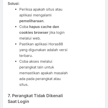
Solusi:
Periksa apakah situs atau
aplikasi mengalami
pemeliharaan
.
Coba
hapus cache dan
cookies browser
jika login
melalui web.
Pastikan aplikasi Horas88
yang digunakan adalah versi
terbaru.
Coba akses melalui
perangkat lain untuk
memastikan apakah masalah
ada pada perangkat atau
situs.
7. Perangkat Tidak Dikenali
Saat Login