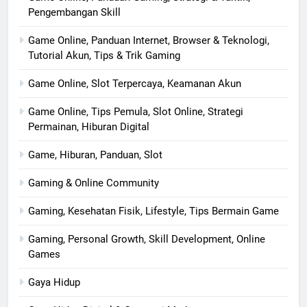
Pengembangan Skill
Game Online, Panduan Internet, Browser & Teknologi,
Tutorial Akun, Tips & Trik Gaming
Game Online, Slot Terpercaya, Keamanan Akun
Game Online, Tips Pemula, Slot Online, Strategi
Permainan, Hiburan Digital
Game, Hiburan, Panduan, Slot
Gaming & Online Community
Gaming, Kesehatan Fisik, Lifestyle, Tips Bermain Game
Gaming, Personal Growth, Skill Development, Online
Games
Gaya Hidup