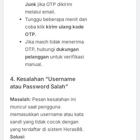
Junk
jika OTP dikirim
melalui email.
Tunggu beberapa menit dan
coba klik
kirim ulang kode
OTP
.
Jika masih tidak menerima
OTP, hubungi
dukungan
pelanggan
untuk verifikasi
manual.
4. Kesalahan “Username
atau Password Salah”
Masalah:
Pesan kesalahan ini
muncul saat pengguna
memasukkan username atau kata
sandi yang tidak cocok dengan
yang terdaftar di sistem Horas88.
Solusi: