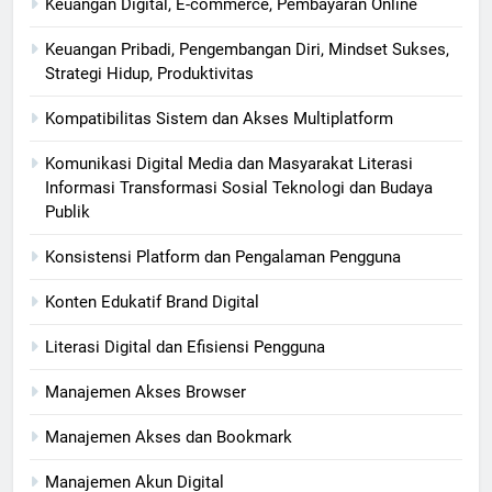
Keuangan Digital, E-commerce, Pembayaran Online
Keuangan Pribadi, Pengembangan Diri, Mindset Sukses,
Strategi Hidup, Produktivitas
Kompatibilitas Sistem dan Akses Multiplatform
Komunikasi Digital Media dan Masyarakat Literasi
Informasi Transformasi Sosial Teknologi dan Budaya
Publik
Konsistensi Platform dan Pengalaman Pengguna
Konten Edukatif Brand Digital
Literasi Digital dan Efisiensi Pengguna
Manajemen Akses Browser
Manajemen Akses dan Bookmark
Manajemen Akun Digital