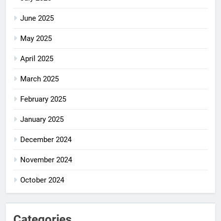
June 2025
May 2025
April 2025
March 2025
February 2025
January 2025
December 2024
November 2024
October 2024
Categories