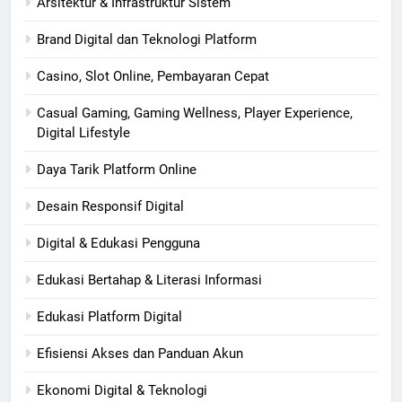
Arsitektur & Infrastruktur Sistem
Brand Digital dan Teknologi Platform
Casino, Slot Online, Pembayaran Cepat
Casual Gaming, Gaming Wellness, Player Experience,
Digital Lifestyle
Daya Tarik Platform Online
Desain Responsif Digital
Digital & Edukasi Pengguna
Edukasi Bertahap & Literasi Informasi
Edukasi Platform Digital
Efisiensi Akses dan Panduan Akun
Ekonomi Digital & Teknologi