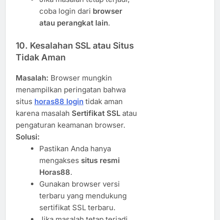
coba login dari
browser
atau perangkat lain
.
10. Kesalahan SSL atau Situs
Tidak Aman
Masalah:
Browser mungkin
menampilkan peringatan bahwa
situs
horas88 login
tidak aman
karena masalah
Sertifikat SSL
atau
pengaturan keamanan browser.
Solusi:
Pastikan Anda hanya
mengakses
situs resmi
Horas88
.
Gunakan browser versi
terbaru yang mendukung
sertifikat SSL terbaru.
Jika masalah tetap terjadi,