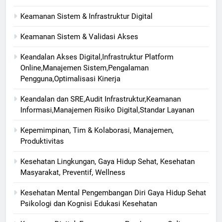
Keamanan Sistem & Infrastruktur Digital
Keamanan Sistem & Validasi Akses
Keandalan Akses Digital,Infrastruktur Platform
Online,Manajemen Sistem,Pengalaman
Pengguna,Optimalisasi Kinerja
Keandalan dan SRE,Audit Infrastruktur,Keamanan
Informasi,Manajemen Risiko Digital,Standar Layanan
Kepemimpinan, Tim & Kolaborasi, Manajemen,
Produktivitas
Kesehatan Lingkungan, Gaya Hidup Sehat, Kesehatan
Masyarakat, Preventif, Wellness
Kesehatan Mental Pengembangan Diri Gaya Hidup Sehat
Psikologi dan Kognisi Edukasi Kesehatan