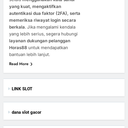
yang kuat, mengaktifkan
autentikasi dua faktor (2FA), serta
memeriksa riwayat login secara
berkala
. Jika mengalami kendala
yang lebih serius, segera hubungi
layanan dukungan pelanggan
Horas88
untuk mendapatkan
bantuan lebih lanjut.
Read More
LINK SLOT
dana slot gacor