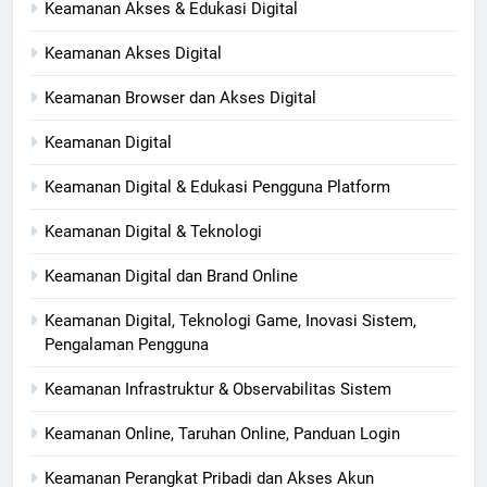
Keamanan Akses & Edukasi Digital
Keamanan Akses Digital
Keamanan Browser dan Akses Digital
Keamanan Digital
Keamanan Digital & Edukasi Pengguna Platform
Keamanan Digital & Teknologi
Keamanan Digital dan Brand Online
Keamanan Digital, Teknologi Game, Inovasi Sistem,
Pengalaman Pengguna
Keamanan Infrastruktur & Observabilitas Sistem
Keamanan Online, Taruhan Online, Panduan Login
Keamanan Perangkat Pribadi dan Akses Akun