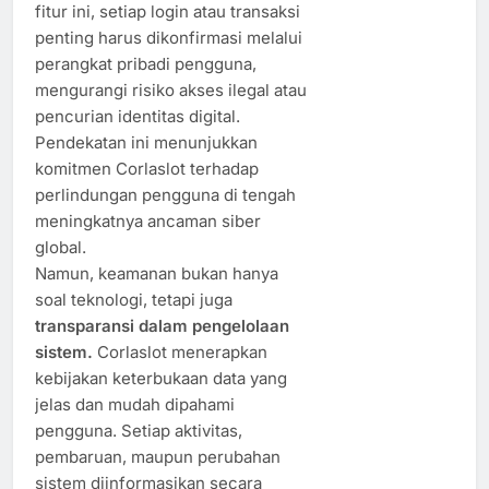
fitur ini, setiap login atau transaksi
penting harus dikonfirmasi melalui
perangkat pribadi pengguna,
mengurangi risiko akses ilegal atau
pencurian identitas digital.
Pendekatan ini menunjukkan
komitmen Corlaslot terhadap
perlindungan pengguna di tengah
meningkatnya ancaman siber
global.
Namun, keamanan bukan hanya
soal teknologi, tetapi juga
transparansi dalam pengelolaan
sistem.
Corlaslot menerapkan
kebijakan keterbukaan data yang
jelas dan mudah dipahami
pengguna. Setiap aktivitas,
pembaruan, maupun perubahan
sistem diinformasikan secara