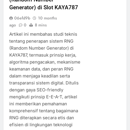
Generator) di Slot KAYA787
06efd9b
10 months
ago
0
8 mins
Artikel ini membahas studi teknis
tentang penerapan sistem RNG
(Random Number Generator) di
KAYA787, termasuk prinsip kerja,
algoritma pengacakan, mekanisme
keamanan data, dan peran RNG
dalam menjaga keadilan serta
transparansi sistem digital. Ditulis
dengan gaya SEO-friendly
mengikuti prinsip E-E-A-T, artikel
ini memberikan pemahaman
komprehensif tentang bagaimana
RNG diterapkan secara etis dan
efisien di lingkungan teknologi