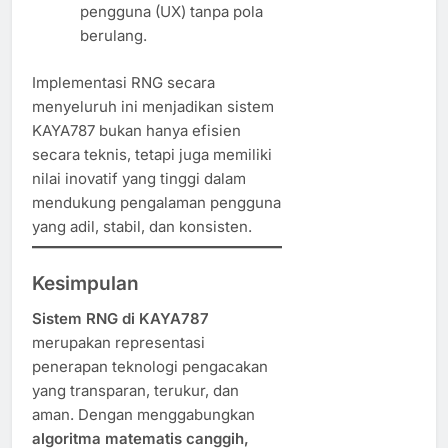
pengguna (UX) tanpa pola
berulang.
Implementasi RNG secara
menyeluruh ini menjadikan sistem
KAYA787 bukan hanya efisien
secara teknis, tetapi juga memiliki
nilai inovatif yang tinggi dalam
mendukung pengalaman pengguna
yang adil, stabil, dan konsisten.
Kesimpulan
Sistem RNG di KAYA787
merupakan representasi
penerapan teknologi pengacakan
yang transparan, terukur, dan
aman. Dengan menggabungkan
algoritma matematis canggih,