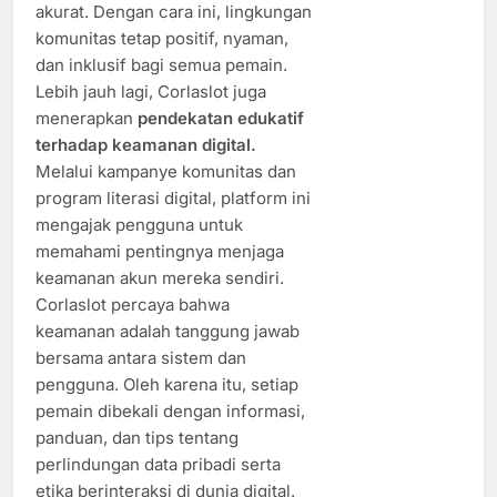
akurat. Dengan cara ini, lingkungan
komunitas tetap positif, nyaman,
dan inklusif bagi semua pemain.
Lebih jauh lagi, Corlaslot juga
menerapkan
pendekatan edukatif
terhadap keamanan digital.
Melalui kampanye komunitas dan
program literasi digital, platform ini
mengajak pengguna untuk
memahami pentingnya menjaga
keamanan akun mereka sendiri.
Corlaslot percaya bahwa
keamanan adalah tanggung jawab
bersama antara sistem dan
pengguna. Oleh karena itu, setiap
pemain dibekali dengan informasi,
panduan, dan tips tentang
perlindungan data pribadi serta
etika berinteraksi di dunia digital.