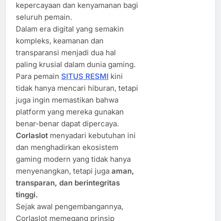
kepercayaan dan kenyamanan bagi
seluruh pemain.
Dalam era digital yang semakin
kompleks, keamanan dan
transparansi menjadi dua hal
paling krusial dalam dunia gaming.
Para pemain
SITUS RESMI
kini
tidak hanya mencari hiburan, tetapi
juga ingin memastikan bahwa
platform yang mereka gunakan
benar-benar dapat dipercaya.
Corlaslot
menyadari kebutuhan ini
dan menghadirkan ekosistem
gaming modern yang tidak hanya
menyenangkan, tetapi juga
aman,
transparan, dan berintegritas
tinggi.
Sejak awal pengembangannya,
Corlaslot memegang prinsip