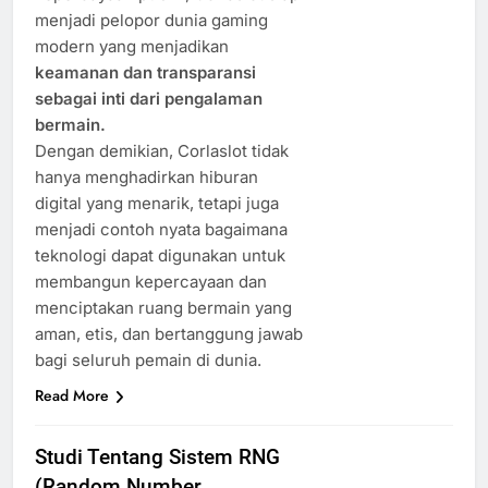
menjadi pelopor dunia gaming
modern yang menjadikan
keamanan dan transparansi
sebagai inti dari pengalaman
bermain.
Dengan demikian, Corlaslot tidak
hanya menghadirkan hiburan
digital yang menarik, tetapi juga
menjadi contoh nyata bagaimana
teknologi dapat digunakan untuk
membangun kepercayaan dan
menciptakan ruang bermain yang
aman, etis, dan bertanggung jawab
bagi seluruh pemain di dunia.
Read More
Studi Tentang Sistem RNG
(Random Number