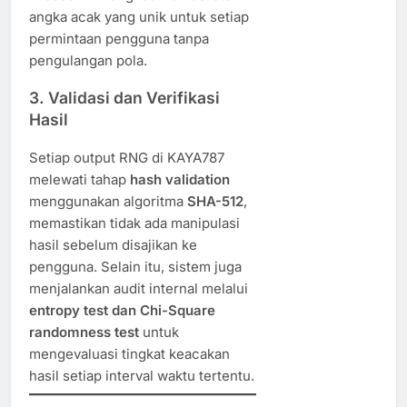
angka acak yang unik untuk setiap
permintaan pengguna tanpa
pengulangan pola.
3. Validasi dan Verifikasi
Hasil
Setiap output RNG di KAYA787
melewati tahap
hash validation
menggunakan algoritma
SHA-512
,
memastikan tidak ada manipulasi
hasil sebelum disajikan ke
pengguna. Selain itu, sistem juga
menjalankan audit internal melalui
entropy test dan Chi-Square
randomness test
untuk
mengevaluasi tingkat keacakan
hasil setiap interval waktu tertentu.