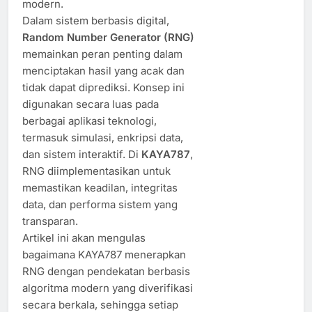
modern.
Dalam sistem berbasis digital,
Random Number Generator (RNG)
memainkan peran penting dalam
menciptakan hasil yang acak dan
tidak dapat diprediksi. Konsep ini
digunakan secara luas pada
berbagai aplikasi teknologi,
termasuk simulasi, enkripsi data,
dan sistem interaktif. Di
KAYA787
,
RNG diimplementasikan untuk
memastikan keadilan, integritas
data, dan performa sistem yang
transparan.
Artikel ini akan mengulas
bagaimana KAYA787 menerapkan
RNG dengan pendekatan berbasis
algoritma modern yang diverifikasi
secara berkala, sehingga setiap