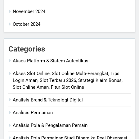
November 2024
October 2024
Categories
Akses Platform & Sistem Autentikasi
Akses Slot Online, Slot Online Multi-Perangkat, Tips
Login Aman, Slot Terbaru 2026, Strategi Klaim Bonus,
Slot Online Aman, Fitur Slot Online
Analisis Brand & Teknologi Digital
Analisis Permainan
Analisis Pola & Pengalaman Pemain
Analisis Pola Permainan,Studi Dinamika Reel,Observasi