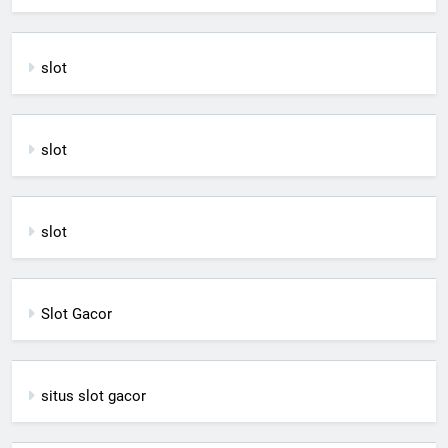
slot
slot
slot
Slot Gacor
situs slot gacor