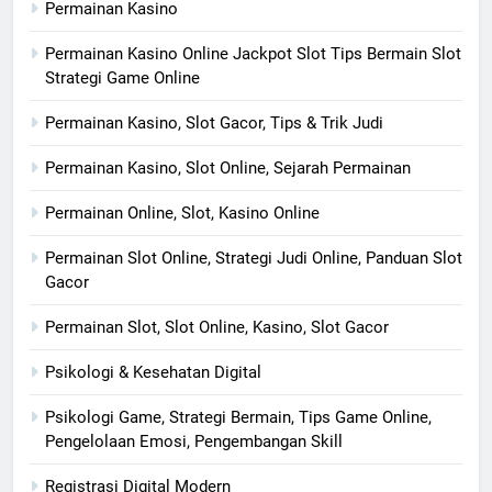
Permainan Kasino
Permainan Kasino Online Jackpot Slot Tips Bermain Slot
Strategi Game Online
Permainan Kasino, Slot Gacor, Tips & Trik Judi
Permainan Kasino, Slot Online, Sejarah Permainan
Permainan Online, Slot, Kasino Online
Permainan Slot Online, Strategi Judi Online, Panduan Slot
Gacor
Permainan Slot, Slot Online, Kasino, Slot Gacor
Psikologi & Kesehatan Digital
Psikologi Game, Strategi Bermain, Tips Game Online,
Pengelolaan Emosi, Pengembangan Skill
Registrasi Digital Modern