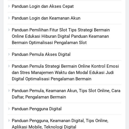
Panduan Login dan Akses Cepat
Panduan Login dan Keamanan Akun
Panduan Pemilihan Fitur Slot Tips Strategi Bermain
Online Edukasi Hiburan Digital Panduan Keamanan
Bermain Optimalisasi Pengalaman Slot
Panduan Pemula Akses Digital
Panduan Pemula Strategi Bermain Online Kontrol Emosi
dan Stres Manajemen Waktu dan Modal Edukasi Judi
Digital Optimalisasi Pengalaman Bermain
Panduan Pemula, Keamanan Akun, Tips Slot Online, Cara
Daftar, Pengalaman Bermain
Panduan Pengguna Digital
Panduan Pengguna, Keamanan Digital, Tips Online,
Aplikasi Mobile, Teknologi Digital