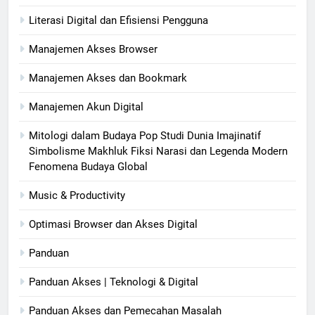
Literasi Digital dan Efisiensi Pengguna
Manajemen Akses Browser
Manajemen Akses dan Bookmark
Manajemen Akun Digital
Mitologi dalam Budaya Pop Studi Dunia Imajinatif
Simbolisme Makhluk Fiksi Narasi dan Legenda Modern
Fenomena Budaya Global
Music & Productivity
Optimasi Browser dan Akses Digital
Panduan
Panduan Akses | Teknologi & Digital
Panduan Akses dan Pemecahan Masalah