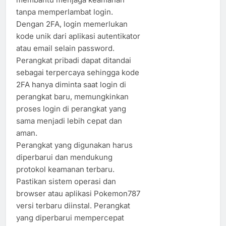
tanpa memperlambat login.
Dengan 2FA, login memerlukan
kode unik dari aplikasi autentikator
atau email selain password.
Perangkat pribadi dapat ditandai
sebagai terpercaya sehingga kode
2FA hanya diminta saat login di
perangkat baru, memungkinkan
proses login di perangkat yang
sama menjadi lebih cepat dan
aman.
Perangkat yang digunakan harus
diperbarui dan mendukung
protokol keamanan terbaru.
Pastikan sistem operasi dan
browser atau aplikasi Pokemon787
versi terbaru diinstal. Perangkat
yang diperbarui mempercepat