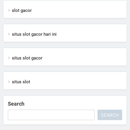
slot gacor
situs slot gacor hari ini
situs slot gacor
situs slot
Search
SEARCH