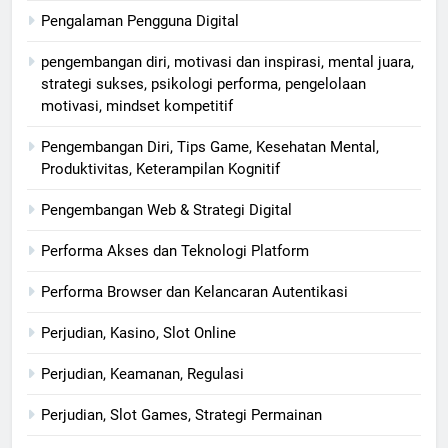
Pengalaman Pengguna Digital
pengembangan diri, motivasi dan inspirasi, mental juara,
strategi sukses, psikologi performa, pengelolaan
motivasi, mindset kompetitif
Pengembangan Diri, Tips Game, Kesehatan Mental,
Produktivitas, Keterampilan Kognitif
Pengembangan Web & Strategi Digital
Performa Akses dan Teknologi Platform
Performa Browser dan Kelancaran Autentikasi
Perjudian, Kasino, Slot Online
Perjudian, Keamanan, Regulasi
Perjudian, Slot Games, Strategi Permainan