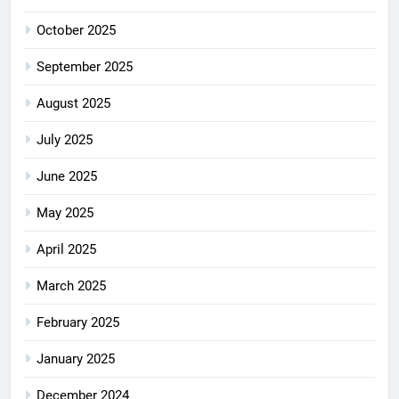
October 2025
September 2025
August 2025
July 2025
June 2025
May 2025
April 2025
March 2025
February 2025
January 2025
December 2024