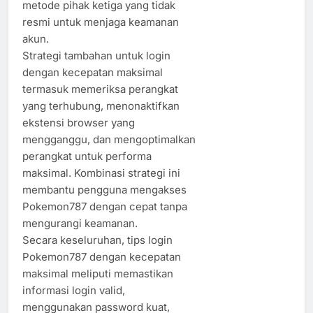
metode pihak ketiga yang tidak
resmi untuk menjaga keamanan
akun.
Strategi tambahan untuk login
dengan kecepatan maksimal
termasuk memeriksa perangkat
yang terhubung, menonaktifkan
ekstensi browser yang
mengganggu, dan mengoptimalkan
perangkat untuk performa
maksimal. Kombinasi strategi ini
membantu pengguna mengakses
Pokemon787 dengan cepat tanpa
mengurangi keamanan.
Secara keseluruhan, tips login
Pokemon787 dengan kecepatan
maksimal meliputi memastikan
informasi login valid,
menggunakan password kuat,