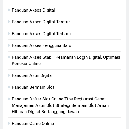
Panduan Akses Digital
Panduan Akses Digital Teratur
Panduan Akses Digital Terbaru
Panduan Akses Pengguna Baru
Panduan Akses Stabil, Keamanan Login Digital, Optimasi
Koneksi Online
Panduan Akun Digital
Panduan Bermain Slot
Panduan Daftar Slot Online Tips Registrasi Cepat
Manajemen Akun Slot Strategi Bermain Slot Aman
Hiburan Digital Bertanggung Jawab
Panduan Game Online