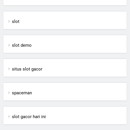
slot
slot demo
situs slot gacor
spaceman
slot gacor hari ini