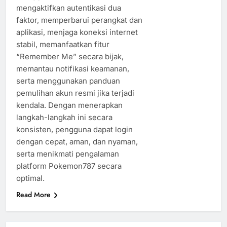
mengaktifkan autentikasi dua
faktor, memperbarui perangkat dan
aplikasi, menjaga koneksi internet
stabil, memanfaatkan fitur
“Remember Me” secara bijak,
memantau notifikasi keamanan,
serta menggunakan panduan
pemulihan akun resmi jika terjadi
kendala. Dengan menerapkan
langkah-langkah ini secara
konsisten, pengguna dapat login
dengan cepat, aman, dan nyaman,
serta menikmati pengalaman
platform Pokemon787 secara
optimal.
Read More