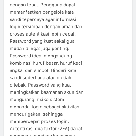
dengan tepat. Pengguna dapat
memanfaatkan pengelola kata
sandi tepercaya agar informasi
login tersimpan dengan aman dan
proses autentikasi lebih cepat.
Password yang kuat sekaligus
mudah diingat juga penting.
Password ideal mengandung
kombinasi huruf besar, huruf kecil,
angka, dan simbol. Hindari kata
sandi sederhana atau mudah
ditebak. Password yang kuat
meningkatkan keamanan akun dan
mengurangi risiko sistem
menandai login sebagai aktivitas
mencurigakan, sehingga
mempercepat proses login.
Autentikasi dua faktor (2FA) dapat
membantu menjaga keamanan