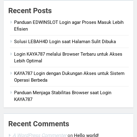
Recent Posts
Panduan EDWINSLOT Login agar Proses Masuk Lebih
Efisien
Solusi LEBAH4D Login saat Halaman Sulit Dibuka
Login KAYA787 melalui Browser Terbaru untuk Akses
Lebih Optimal
KAYA787 Login dengan Dukungan Akses untuk Sistem
Operasi Berbeda
Panduan Menjaga Stabilitas Browser saat Login
KAYA787
Recent Comments
A WordPress Commenter
on
Hello world!