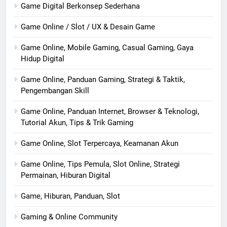
Game Digital Berkonsep Sederhana
Game Online / Slot / UX & Desain Game
Game Online, Mobile Gaming, Casual Gaming, Gaya
Hidup Digital
Game Online, Panduan Gaming, Strategi & Taktik,
Pengembangan Skill
Game Online, Panduan Internet, Browser & Teknologi,
Tutorial Akun, Tips & Trik Gaming
Game Online, Slot Terpercaya, Keamanan Akun
Game Online, Tips Pemula, Slot Online, Strategi
Permainan, Hiburan Digital
Game, Hiburan, Panduan, Slot
Gaming & Online Community