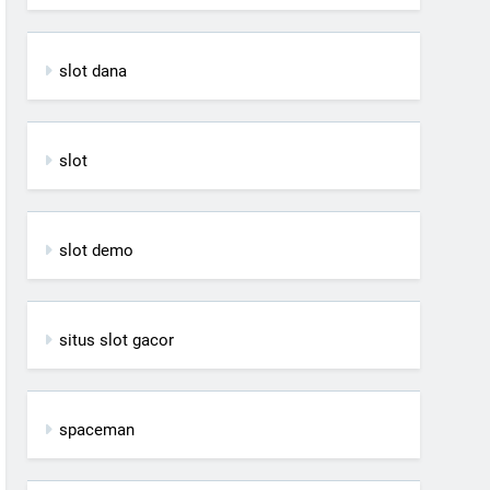
slot dana
slot
slot demo
situs slot gacor
spaceman