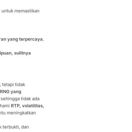
i
untuk memastikan
ran yang terpercaya
.
ipuan, sulitnya
tetapi tidak
 RNG yang
, sehingga tidak ada
ahami
RTP, volatilitas,
tu meningkatkan
 terbukti, dan