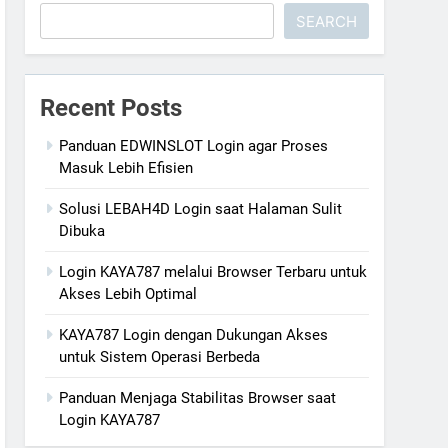
SEARCH
Recent Posts
Panduan EDWINSLOT Login agar Proses
Masuk Lebih Efisien
Solusi LEBAH4D Login saat Halaman Sulit
Dibuka
Login KAYA787 melalui Browser Terbaru untuk
Akses Lebih Optimal
KAYA787 Login dengan Dukungan Akses
untuk Sistem Operasi Berbeda
Panduan Menjaga Stabilitas Browser saat
Login KAYA787