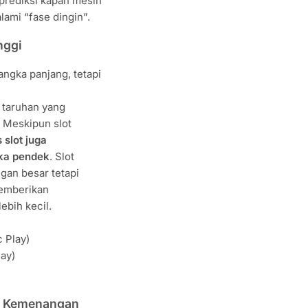
mprediksi kapan mesin
ami “fase dingin”.
nggi
ngka panjang, tetapi
l taruhan yang
 Meskipun slot
s slot juga
ka pendek
. Slot
an besar tetapi
mberikan
ebih kecil.
 Play)
ay)
uk Kemenangan