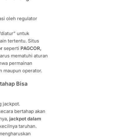
i oleh regulator
diatur” untuk
n tertentu. Situs
or
seperti
PAGCOR,
harus mematuhi aturan
ahwa permainan
ain maupun operator.
tahap Bisa
 jackpot.
secara bertahap akan
nya,
jackpot dalam
 kecilnya taruhan.
 mengharuskan