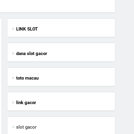
LINK SLOT
dana slot gacor
toto macau
link gacor
slot gacor