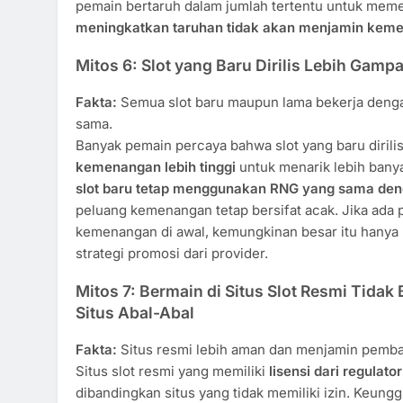
pemain bertaruh dalam jumlah tertentu untuk memen
meningkatkan taruhan tidak akan menjamin keme
Mitos 6: Slot yang Baru Dirilis Lebih Gam
Fakta:
Semua slot baru maupun lama bekerja deng
sama.
Banyak pemain percaya bahwa slot yang baru dirili
kemenangan lebih tinggi
untuk menarik lebih bany
slot baru tetap menggunakan RNG yang sama den
peluang kemenangan tetap bersifat acak. Jika ada 
kemenangan di awal, kemungkinan besar itu hanya 
strategi promosi dari provider.
Mitos 7: Bermain di Situs Slot Resmi Tida
Situs Abal-Abal
Fakta:
Situs resmi lebih aman dan menjamin pembay
Situs slot resmi yang memiliki
lisensi dari regulato
dibandingkan situs yang tidak memiliki izin. Keungg