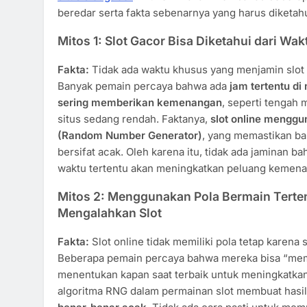
beredar serta fakta sebenarnya yang harus diketah
Mitos 1: Slot Gacor Bisa Diketahui dari Wa
Fakta:
Tidak ada waktu khusus yang menjamin slot 
Banyak pemain percaya bahwa ada
jam tertentu di
sering memberikan kemenangan
, seperti tengah m
situs sedang rendah. Faktanya,
slot online mengg
(Random Number Generator)
, yang memastikan ba
bersifat acak. Oleh karena itu, tidak ada jaminan 
waktu tertentu akan meningkatkan peluang kemen
Mitos 2: Menggunakan Pola Bermain Terte
Mengalahkan Slot
Fakta:
Slot online tidak memiliki pola tetap karena
Beberapa pemain percaya bahwa mereka bisa “mem
menentukan kapan saat terbaik untuk meningkatka
algoritma RNG dalam permainan slot membuat hasil