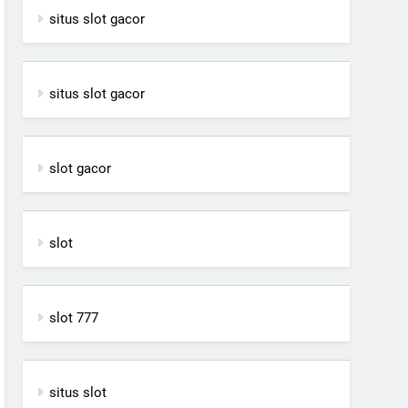
situs slot gacor
situs slot gacor
slot gacor
slot
slot 777
situs slot