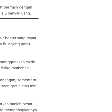
at bermain dengan
rlalu banyak uang.
tur bonus yang dapat
fitur yang perlu
a menggunakan saldo
risiko tambahan.
enangan, sementara
taran gratis atau mini
arkan hadiah besar
yang memenangkannya.