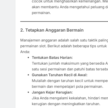
cocok untuk menghasilkan kemenangan. Me
akan membantu Anda mengetahui peluang da
permainan.
2. Tetapkan Anggaran Bermain
Manajemen anggaran adalah salah satu taktik palin
permainan slot. Berikut adalah beberapa tips untu
Anda:
Tentukan Batas Harian:
Tentukan jumlah maksimum yang bersedia A
satu sesi permainan dan patuhi batas tersebu
Gunakan Taruhan Kecil di Awal:
Mulailah dengan taruhan kecil untuk mempe
bermain dan mempelajari pola permainan.
Jangan Kejar Kerugian:
Jika Anda mengalami kekalahan, hindari me
kerugian dengan meningkatkan taruhan.