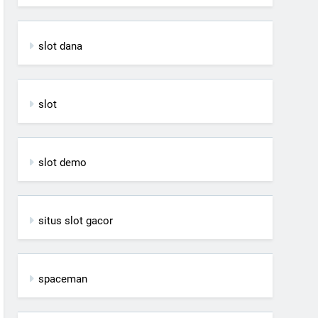
slot dana
slot
slot demo
situs slot gacor
spaceman