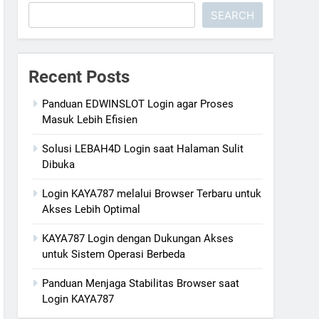
SEARCH
Recent Posts
Panduan EDWINSLOT Login agar Proses
Masuk Lebih Efisien
Solusi LEBAH4D Login saat Halaman Sulit
Dibuka
Login KAYA787 melalui Browser Terbaru untuk
Akses Lebih Optimal
KAYA787 Login dengan Dukungan Akses
untuk Sistem Operasi Berbeda
Panduan Menjaga Stabilitas Browser saat
Login KAYA787