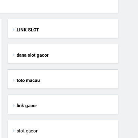
LINK SLOT
dana slot gacor
toto macau
link gacor
slot gacor